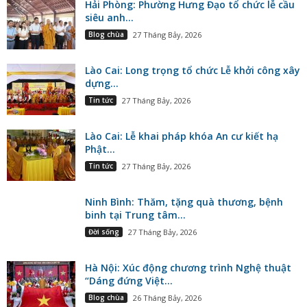
Hải Phòng: Phường Hưng Đạo tổ chức lễ cầu
siêu anh...
Blog chùa
27 Tháng Bảy, 2026
Lào Cai: Long trọng tổ chức Lễ khởi công xây
dựng...
Tin tức
27 Tháng Bảy, 2026
Lào Cai: Lễ khai pháp khóa An cư kiết hạ
Phật...
Tin tức
27 Tháng Bảy, 2026
Ninh Bình: Thăm, tặng quà thương, bệnh
binh tại Trung tâm...
Đời sống
27 Tháng Bảy, 2026
Hà Nội: Xúc động chương trình Nghệ thuật
“Dáng đứng Việt...
Blog chùa
26 Tháng Bảy, 2026