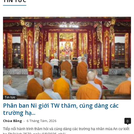
Tin tức
Phân ban Ni giới TW thăm, cúng dàng các
trường hạ...
Chùa Bằng
-
6 Tháng Tám, 2026
0
Tiếp nối hành trình thăm hỏi và cúng dàng các trường hạ nhân mùa An cư kiết