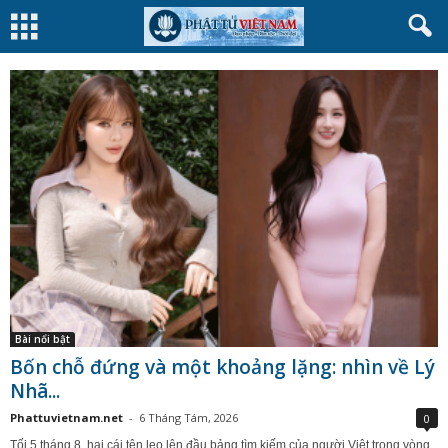
Bài nổi bật
Bốn chỗ đứng và một khoảng lặng: nhìn về Lý
Nhã...
Phattuvietnam.net
-
6 Tháng Tám, 2026
0
Tối 5 tháng 8, hai cái tên leo lên đầu bảng tìm kiếm của người Việt trong vòng