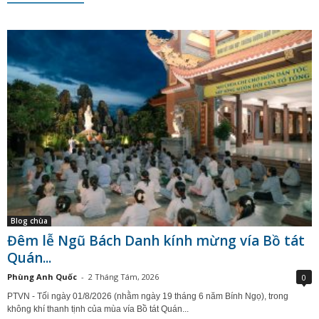
Blog chùa
Đêm lễ Ngũ Bách Danh kính mừng vía Bồ tát
Quán...
Phùng Anh Quốc
-
2 Tháng Tám, 2026
0
PTVN - Tối ngày 01/8/2026 (nhằm ngày 19 tháng 6 năm Bính Ngọ), trong
không khí thanh tịnh của mùa vía Bồ tát Quán...