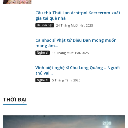
Cầu thủ Thái Lan Achitpol Keereerom xuất
gia tại quê nhà
Bài nổi bật
24 Tháng Mười Hai, 2025
Ca nhạc sĩ Phật tử Diệu Đan mong muốn
mang âm...
Nghệ sĩ
18 Tháng Mười Hai, 2025
Vĩnh biệt nghệ sĩ Chu Long Quảng – Người
thủ vai...
Nghệ sĩ
5 Tháng Tám, 2025
THỜI ĐẠI