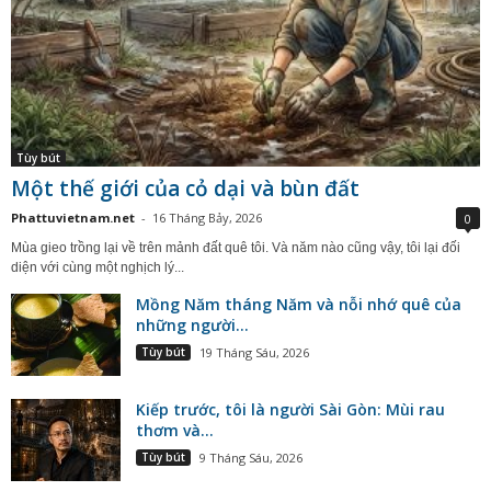
Tùy bút
Một thế giới của cỏ dại và bùn đất
Phattuvietnam.net
-
16 Tháng Bảy, 2026
0
Mùa gieo trồng lại về trên mảnh đất quê tôi. Và năm nào cũng vậy, tôi lại đối
diện với cùng một nghịch lý...
Mồng Năm tháng Năm và nỗi nhớ quê của
những người...
Tùy bút
19 Tháng Sáu, 2026
Kiếp trước, tôi là người Sài Gòn: Mùi rau
thơm và...
Tùy bút
9 Tháng Sáu, 2026