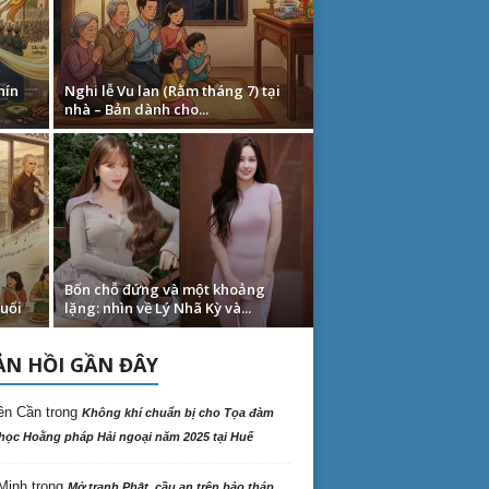
hín
Nghi lễ Vu lan (Rằm tháng 7) tại
nhà – Bản dành cho...
Bốn chỗ đứng và một khoảng
uổi
lặng: nhìn về Lý Nhã Kỳ và...
N HỒI GẦN ĐÂY
ên Cần
trong
Không khí chuẩn bị cho Tọa đàm
học Hoằng pháp Hải ngoại năm 2025 tại Huế
Minh
trong
Mở tranh Phật, cầu an trên bảo tháp