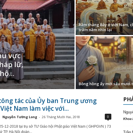
Rằm tháng Bảy ở Việt Nam, c
trăm năm nhìn lại
hu vực
háp lữ,
ộ...
Bông hồng ấy mới sáu mươi t
PHẢ
công tác của Ủy ban Trung ương
iệt Nam làm việc với...
Nguy
0
Nguyễn Tường Long
-
26 Tháng Mười Hai, 2018
Khoa 
5-12-2018 tại trụ sở TƯ Giáo hội Phật giáo Việt Nam ( GHPGVN ) 73
 TP. Hà Nội đoàn...
Trần 