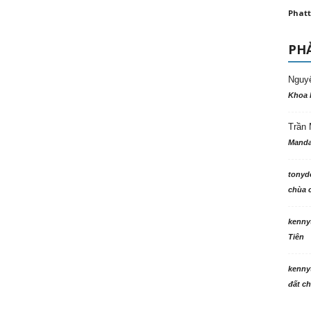
Phatt
PHẢ
Nguy
Khoa 
Trần 
Manda
tonyd
chùa c
kenny
Tiên
kenny
đất ch