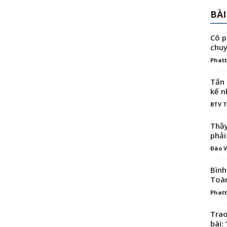
BÀI
Cô p
chuy
Phatt
Tấn 
kế n
BTV 
Thầy
phải
Đào V
Bình
Toà
Phatt
Trao
bài: 