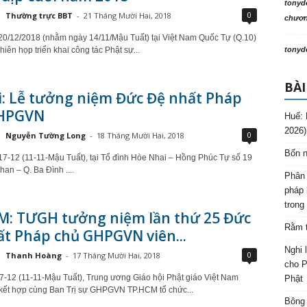
tonyd
0
Thường trực BBT
-
21 Tháng Mười Hai, 2018
chương
0/12/2018 (nhằm ngày 14/11/Mậu Tuất) tại Việt Nam Quốc Tự (Q.10)
hiên họp triển khai công tác Phật sự...
tonyd
BÀI
i: Lễ tưởng niệm Đức Đệ nhất Pháp
HPGVN
Huế: 
2026)
0
Nguyễn Tường Long
-
18 Tháng Mười Hai, 2018
Bốn n
7-12 (11-11-Mậu Tuất), tại Tổ đình Hòe Nhai – Hồng Phúc Tự số 19
an – Q. Ba Đình ....
Phân 
pháp 
trong
M: TƯGH tưởng niệm lần thứ 25 Đức
Rằm t
t Pháp chủ GHPGVN viên...
Nghi 
0
Thanh Hoàng
-
17 Tháng Mười Hai, 2018
cho P
7-12 (11-11-Mậu Tuất), Trung ương Giáo hội Phật giáo Việt Nam
Phật
ết hợp cùng Ban Trị sự GHPGVN TP.HCM tổ chức...
Bông 