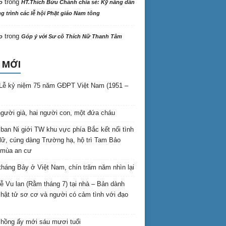
trong
o
HT.Thích Bửu Chánh chia sẻ: Kỹ năng dẫn
 trình các lễ hội Phật giáo Nam tông
trong
o
Góp ý với Sư cô Thích Nữ Thanh Tâm
 MỚI
Lễ kỷ niệm 75 năm GĐPT Việt Nam (1951 –
gười già, hai người con, một đứa cháu
ban Ni giới TW khu vực phía Bắc kết nối tình
lữ, cúng dàng Trường hạ, hộ trì Tam Bảo
 mùa an cư
háng Bảy ở Việt Nam, chín trăm năm nhìn lại
lễ Vu lan (Rằm tháng 7) tại nhà – Bản dành
hật tử sơ cơ và người có cảm tình với đạo
hồng ấy mới sáu mươi tuổi