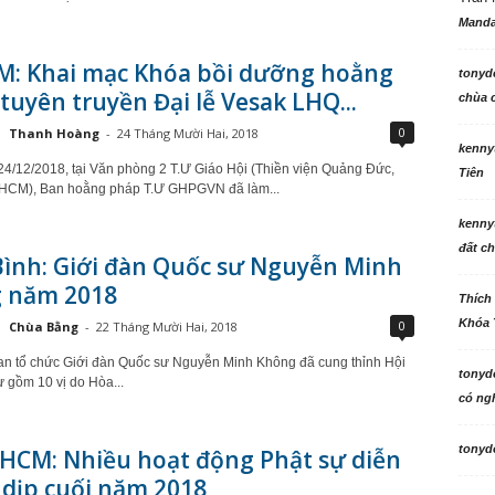
Manda
M: Khai mạc Khóa bồi dưỡng hoằng
tonyd
tuyên truyền Đại lễ Vesak LHQ...
chùa c
0
Thanh Hoàng
-
24 Tháng Mười Hai, 2018
kenny
4/12/2018, tại Văn phòng 2 T.Ư Giáo Hội (Thiền viện Quảng Đức,
Tiên
.HCM), Ban hoằng pháp T.Ư GHPGVN đã làm...
kenny
đất ch
Bình: Giới đàn Quốc sư Nguyễn Minh
 năm 2018
Thích
Khóa 
0
Chùa Bằng
-
22 Tháng Mười Hai, 2018
n tổ chức Giới đàn Quốc sư Nguyễn Minh Không đã cung thỉnh Hội
tonyd
ư gồm 10 vị do Hòa...
có ngh
tonyd
.HCM: Nhiều hoạt động Phật sự diễn
 dịp cuối năm 2018