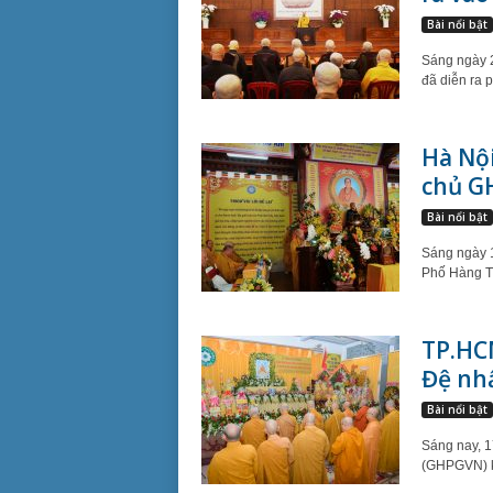
Bài nổi bật
Sáng ngày 2
đã diễn ra p
Hà Nộ
chủ G
Bài nổi bật
Sáng ngày 1
Phố Hàng Th
TP.HC
Đệ nhấ
Bài nổi bật
Sáng nay, 1
(GHPGVN) k