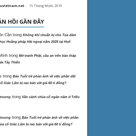
uvietnam.net
-
15 Tháng Mười, 2019
N HỒI GẦN ĐÂY
ên Cần
trong
Không khí chuẩn bị cho Tọa đàm
học Hoằng pháp Hải ngoại năm 2025 tại Huế
Minh
trong
Mở tranh Phật, cầu an trên bảo tháp
la Tây Thiên
trong
o
Báo Tuổi trẻ phản ảnh về việc phần đất
ổ Giác Lâm bị rao bán với giá 60 tỉ đồng?
trong
truong
Vãn cảnh chùa cổ ngàn năm ở Triều
trong
truong
Báo Tuổi trẻ phản ảnh về việc phần
ùa cổ Giác Lâm bị rao bán với giá 60 tỉ đồng?