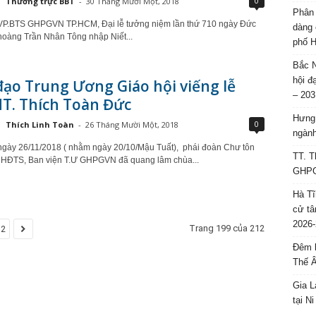
0
Thường trực BBT
-
30 Tháng Mười Một, 2018
Phân 
 VP.BTS GHPGVN TP.HCM, Đại lễ tưởng niệm lần thứ 710 ngày Đức
dàng 
hoàng Trần Nhân Tông nhập Niết...
phố H
Bắc N
hội đ
ạo Trung Ương Giáo hội viếng lễ
– 203
T. Thích Toàn Đức
Hưng 
0
Thích Linh Toàn
-
26 Tháng Mười Một, 2018
ngành
ngày 26/11/2018 ( nhằm ngày 20/10/Mậu Tuất), phái đoàn Chư tôn
TT. T
HĐTS, Ban viện T.Ư GHPGVN đã quang lâm chùa...
GHPGV
Hà Tĩ
cử tâ
2026-
Trang 199 của 212
12
Đêm l
Thế 
Gia L
tại N