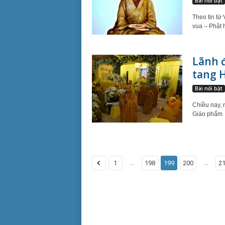
Bài nổi bật
Theo tin từ
vua – Phật 
Lãnh đ
tang H
Bài nổi bật
Chiều nay, 
Giáo phẩm 
...
...
1
198
199
200
2