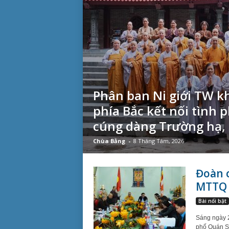
Phân ban Ni giới TW k
phía Bắc kết nối tình p
cúng dàng Trường hạ, h
Chùa Bằng
-
8 Tháng Tám, 2026
Đoàn 
MTTQ V
Bài nổi bật
Sáng ngày 2
phố Quán Sứ