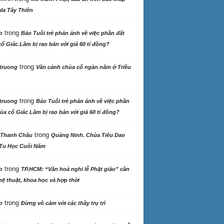
la Tây Thiên
trong
o
Báo Tuổi trẻ phản ảnh về việc phần đất
ổ Giác Lâm bị rao bán với giá 60 tỉ đồng?
trong
truong
Vãn cảnh chùa cổ ngàn năm ở Triều
trong
truong
Báo Tuổi trẻ phản ảnh về việc phần
ùa cổ Giác Lâm bị rao bán với giá 60 tỉ đồng?
trong
 Thanh Châu
Quảng Ninh. Chùa Tiêu Dao
Tu Học Cuối Năm
trong
o
TP.HCM: “Văn hoá nghi lễ Phật giáo” cần
ệ thuật, khoa học và hợp thời
trong
o
Đừng vô cảm với các thầy trụ trì