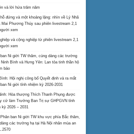
ên và lời hứa trăm năm
hỗ đứng và một khoảng lặng: nhìn về Lý Nhã
 Mai Phương Thúy sau phiên livestream 2,1
 người xem
nghiệp và cộng nghiệp từ phiên livestream 2,1
 người xem
ban Ni giới TW thăm, cúng dàng các trường
i Ninh Bình và Hưng Yên: Lan tỏa tinh thần hộ
am bảo
Bình: Hội nghị công bố Quyết định và ra mắt
ban Ni giới tỉnh nhiệm kỳ 2026-2031
inh: Hòa thượng Thích Thanh Phụng được
uy cử làm Trưởng Ban Trị sự GHPGVN tỉnh
 kỳ 2026 – 2031
Phân ban Ni giới TW khu vực phía Bắc thăm,
dàng các trường hạ tại Hà Nội nhân mùa an
L.2570