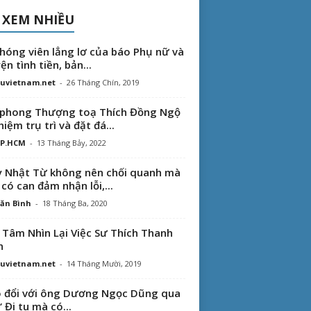
 XEM NHIỀU
hóng viên lẳng lơ của báo Phụ nữ và
ện tình tiền, bản...
uvietnam.net
-
26 Tháng Chín, 2019
phong Thượng toạ Thích Đồng Ngộ
hiệm trụ trì và đặt đá...
TP.HCM
-
13 Tháng Bảy, 2022
 Nhật Từ không nên chối quanh mà
 có can đảm nhận lỗi,...
ăn Bình
-
18 Tháng Ba, 2020
 Tâm Nhìn Lại Việc Sư Thích Thanh
n
uvietnam.net
-
14 Tháng Mười, 2019
 đổi với ông Dương Ngọc Dũng qua
“ Đi tu mà có...