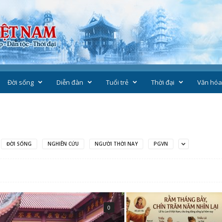
Đời sống
Diễn đàn
Tuổi trẻ
Thời đại
Văn hóa
ĐỜI SỐNG
NGHIÊN CỨU
NGƯỜI THỜI NAY
PGVN
0