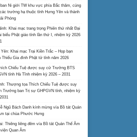
ban Ni giới TW khu vực phía Bắc thăm, cúng
các trường hạ thuộc tỉnh Hưng Yên và thành
ải Phòng
inh: Khai mạc trang trọng Phiên thứ nhất Đại
ại biểu Phật giáo tỉnh lần thứ I, nhiệm kỳ 2026
1
Yên: Khai mạc Trại Kiền Trắc – Họp bạn
 Thiếu Gia đình Phật tử tỉnh năm 2026
hích Chiếu Tuệ được suy cử Trưởng BTS
N tỉnh Hà Tĩnh nhiệm kỳ 2026 – 2031
nh: Thượng tọa Thích Chiếu Tuệ được suy
n Trưởng ban Trị sự GHPGVN tỉnh, nhiệm kỳ
2031
ễ Ngũ Bách Danh kính mừng vía Bồ tát Quán
Âm tại chùa Phước Hưng
ai: Thiêng liêng đêm vía Bồ tát Quán Thế Âm
i viện Quan Âm