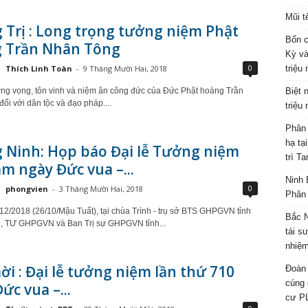
Mũi t
Trị : Long trọng tưởng niệm Phật
Bốn c
 Trần Nhân Tông
Kỳ và
0
Thích Linh Toàn
-
9 Tháng Mười Hai, 2018
triệu
g vọng, tôn vinh và niệm ân công đức của Đức Phật hoàng Trần
Biệt 
ối với dân tộc và đạo pháp....
triệu
Phân 
hạ tạ
 Ninh: Họp báo Đại lễ Tưởng niệm
trì T
m ngày Đức vua –...
Ninh 
0
phongvien
-
3 Tháng Mười Hai, 2018
Phân 
12/2018 (26/10/Mậu Tuất), tại chùa Trình - trụ sở BTS GHPGVN tỉnh
Bắc N
, TƯ GHPGVN và Ban Trị sự GHPGVN tỉnh...
tái s
nhiệm
i : Đại lễ tưởng niệm lần thứ 710
Đoàn 
cúng 
ức vua –...
cư P