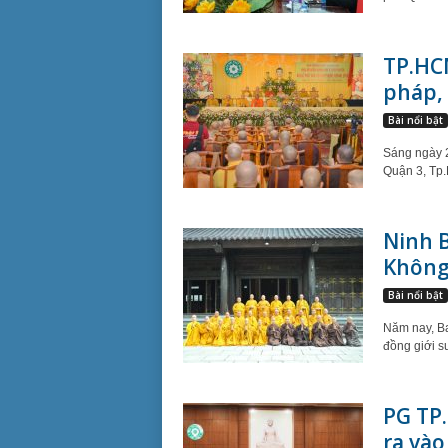
TP.HC
pháp, 
Bài nổi bật
Sáng ngày 2
Quận 3, Tp
Ninh 
Không
Bài nổi bật
Năm nay, Ba
đồng giới s
PG TP
ra vào