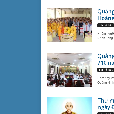
Quảng 
Hoàng
Bài nổi bật
Nhằm ngưỡn
Nhân Tông đ
Quảng
710 nă
Bài nổi bật
Hôm nay, 2/
Quảng Ninh
Thư mờ
ngày Đ