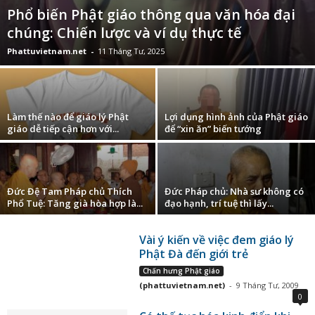
Phổ biến Phật giáo thông qua văn hóa đại
chúng: Chiến lược và ví dụ thực tế
Phattuvietnam.net
-
11 Tháng Tư, 2025
Làm thế nào để giáo lý Phật
Lợi dụng hình ảnh của Phật giáo
giáo dễ tiếp cận hơn với...
để “xin ăn” biến tướng
Đức Đệ Tam Pháp chủ Thích
Đức Pháp chủ: Nhà sư không có
Phổ Tuệ: Tăng già hòa hợp là...
đạo hạnh, trí tuệ thì lấy...
Vài ý kiến về việc đem giáo lý
Phật Đà đến giới trẻ
Chấn hưng Phật giáo
(phattuvietnam.net)
-
9 Tháng Tư, 2009
0