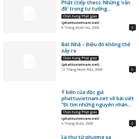
Phật (tiếp theo): Những ‘vấn
đề’ trong tư tưởng...
Chấn hưng Phật giáo
(phattuvietnam.net)
-
8 Tháng Mười Hai, 2008
0
Bát Nhã – Điều đó không thể
xảy ra
Chấn hưng Phật giáo
(phattuvietnam.net)
-
12 Tháng Mười Một, 2008
0
Ý kiến của độc giả
phattuvietnam.net về bài viết
“Đi tìm những nguyên nhân...
Chấn hưng Phật giáo
(phattuvietnam.net)
-
6 Tháng Mười, 2008
0
Lá thư từ phương xa