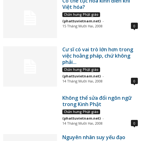
Có thế tục hóa kinh điển khi
Việt hóa?
Chấn hưng Phật giáo
(phattuvietnam.net)
-
15 Tháng Mười Hai, 2008
0
Cư sĩ có vai trò lớn hơn trong
việc hoằng pháp, chứ không
phải...
Chấn hưng Phật giáo
(phattuvietnam.net)
-
14 Tháng Mười Hai, 2008
0
Không thể sửa đổi ngôn ngữ
trong Kinh Phật
Chấn hưng Phật giáo
(phattuvietnam.net)
-
14 Tháng Mười Hai, 2008
0
Nguyên nhân suy yếu đạo