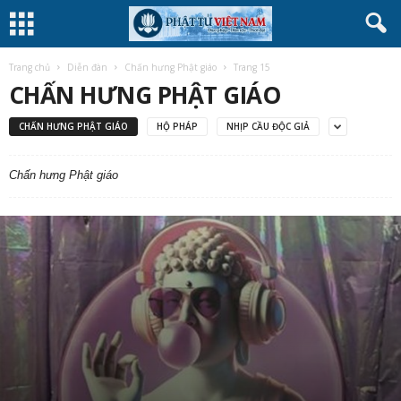
Trang chủ
Diễn đàn
Chấn hưng Phật giáo
Trang 15
CHẤN HƯNG PHẬT GIÁO
CHẤN HƯNG PHẬT GIÁO
HỘ PHÁP
NHỊP CẦU ĐỘC GIẢ
Chấn hưng Phật giáo