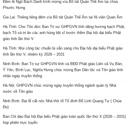
Đêm lễ Ngũ Bách Danh kính mừng vía Bồ tát Quán Thế Âm tại chùa
Phước Hưng
Gia Lai: Thiêng liêng đêm vía Bồ tát Quán Thế Âm tại Ni viện Quan Âm
Hà Tĩnh: Chư Tôn đức Ban Trị sự GHPGVN tỉnh dâng hương bạch Phật,
bạch Tổ và tri ân các anh hùng liệt sĩ trước thềm Đại hội đại biểu Phật
giáo tỉnh lần thứ V
Hà Tĩnh: Mọi công tác chuẩn bị sẵn sàng cho Đại hội đại biểu Phật giáo
tỉnh lần thứ V, nhiệm kỳ 2026 – 2031
Ninh Bình: Ban Trị sự GHPGVN tỉnh và BĐD Phật giáo Liên xã Vụ Bản,
Ý Yên, Bình Lục, Nghĩa Hưng chúc mừng Ban Dân tộc và Tôn giáo tỉnh
nhân ngày truyền thống
Hà Nội: GHPGVN chúc mừng ngày truyền thống ngành quản lý Nhà
nước về Tôn giáo
Ninh Bình: Đại lễ cất nóc Nhà thờ tổ Tổ đình Đỗ Linh Quang Tự ( Chùa
Đọ)
Ban Chỉ đạo Đại hội Đại biểu Phật giáo toàn quốc lần thứ X (2026 – 2031)
họp phiên trực tuyến