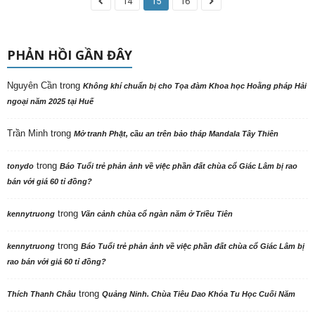
14
15
16
PHẢN HỒI GẦN ĐÂY
Nguyên Cần
trong
Không khí chuẩn bị cho Tọa đàm Khoa học Hoằng pháp Hải
ngoại năm 2025 tại Huế
Trần Minh
trong
Mở tranh Phật, cầu an trên bảo tháp Mandala Tây Thiên
trong
tonydo
Báo Tuổi trẻ phản ảnh về việc phần đất chùa cổ Giác Lâm bị rao
bán với giá 60 tỉ đồng?
trong
kennytruong
Vãn cảnh chùa cổ ngàn năm ở Triều Tiên
trong
kennytruong
Báo Tuổi trẻ phản ảnh về việc phần đất chùa cổ Giác Lâm bị
rao bán với giá 60 tỉ đồng?
trong
Thích Thanh Châu
Quảng Ninh. Chùa Tiêu Dao Khóa Tu Học Cuối Năm