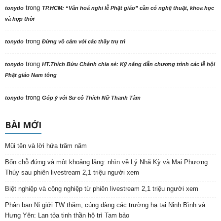
trong
tonydo
TP.HCM: “Văn hoá nghi lễ Phật giáo” cần có nghệ thuật, khoa học
và hợp thời
trong
tonydo
Đừng vô cảm với các thầy trụ trì
trong
tonydo
HT.Thích Bửu Chánh chia sẻ: Kỹ năng dẫn chương trình các lễ hội
Phật giáo Nam tông
trong
tonydo
Góp ý với Sư cô Thích Nữ Thanh Tâm
BÀI MỚI
Mũi tên và lời hứa trăm năm
Bốn chỗ đứng và một khoảng lặng: nhìn về Lý Nhã Kỳ và Mai Phương
Thúy sau phiên livestream 2,1 triệu người xem
Biệt nghiệp và cộng nghiệp từ phiên livestream 2,1 triệu người xem
Phân ban Ni giới TW thăm, cúng dàng các trường hạ tại Ninh Bình và
Hưng Yên: Lan tỏa tinh thần hộ trì Tam bảo