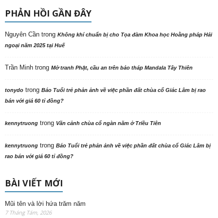
PHẢN HỒI GẦN ĐÂY
Nguyên Cần
trong
Không khí chuẩn bị cho Tọa đàm Khoa học Hoằng pháp Hải
ngoại năm 2025 tại Huế
Trần Minh
trong
Mở tranh Phật, cầu an trên bảo tháp Mandala Tây Thiên
trong
tonydo
Báo Tuổi trẻ phản ảnh về việc phần đất chùa cổ Giác Lâm bị rao
bán với giá 60 tỉ đồng?
trong
kennytruong
Vãn cảnh chùa cổ ngàn năm ở Triều Tiên
trong
kennytruong
Báo Tuổi trẻ phản ảnh về việc phần đất chùa cổ Giác Lâm bị
rao bán với giá 60 tỉ đồng?
BÀI VIẾT MỚI
Mũi tên và lời hứa trăm năm
7 Tháng Tám, 2026