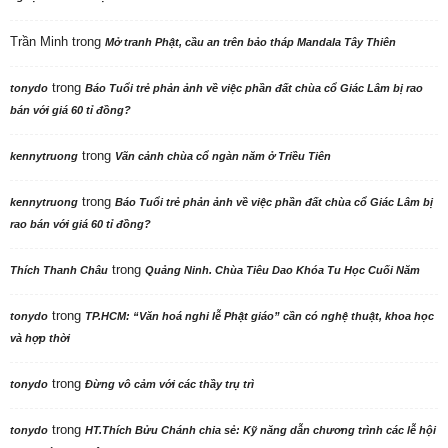
Trần Minh
trong
Mở tranh Phật, cầu an trên bảo tháp Mandala Tây Thiên
trong
tonydo
Báo Tuổi trẻ phản ảnh về việc phần đất chùa cổ Giác Lâm bị rao
bán với giá 60 tỉ đồng?
trong
kennytruong
Vãn cảnh chùa cổ ngàn năm ở Triều Tiên
trong
kennytruong
Báo Tuổi trẻ phản ảnh về việc phần đất chùa cổ Giác Lâm bị
rao bán với giá 60 tỉ đồng?
trong
Thích Thanh Châu
Quảng Ninh. Chùa Tiêu Dao Khóa Tu Học Cuối Năm
trong
tonydo
TP.HCM: “Văn hoá nghi lễ Phật giáo” cần có nghệ thuật, khoa học
và hợp thời
trong
tonydo
Đừng vô cảm với các thầy trụ trì
trong
tonydo
HT.Thích Bửu Chánh chia sẻ: Kỹ năng dẫn chương trình các lễ hội