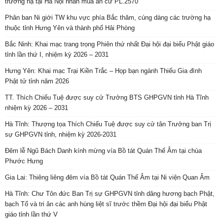
trường hạ tại Hà Nội nhân mùa an cư PL.2570
Phân ban Ni giới TW khu vực phía Bắc thăm, cúng dàng các trường hạ
thuộc tỉnh Hưng Yên và thành phố Hải Phòng
Bắc Ninh: Khai mạc trang trọng Phiên thứ nhất Đại hội đại biểu Phật giáo
tỉnh lần thứ I, nhiệm kỳ 2026 – 2031
Hưng Yên: Khai mạc Trại Kiền Trắc – Họp bạn ngành Thiếu Gia đình
Phật tử tỉnh năm 2026
TT. Thích Chiếu Tuệ được suy cử Trưởng BTS GHPGVN tỉnh Hà Tĩnh
nhiệm kỳ 2026 – 2031
Hà Tĩnh: Thượng tọa Thích Chiếu Tuệ được suy cử tân Trưởng ban Trị
sự GHPGVN tỉnh, nhiệm kỳ 2026-2031
Đêm lễ Ngũ Bách Danh kính mừng vía Bồ tát Quán Thế Âm tại chùa
Phước Hưng
Gia Lai: Thiêng liêng đêm vía Bồ tát Quán Thế Âm tại Ni viện Quan Âm
Hà Tĩnh: Chư Tôn đức Ban Trị sự GHPGVN tỉnh dâng hương bạch Phật,
bạch Tổ và tri ân các anh hùng liệt sĩ trước thềm Đại hội đại biểu Phật
giáo tỉnh lần thứ V