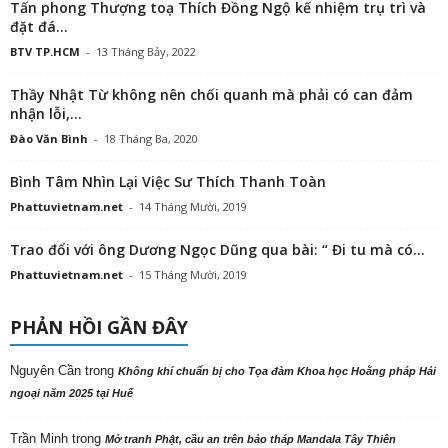
Tấn phong Thượng toạ Thích Đồng Ngộ kế nhiệm trụ trì và
đặt đá...
BTV TP.HCM
-
13 Tháng Bảy, 2022
Thầy Nhật Từ không nên chối quanh mà phải có can đảm
nhận lỗi,...
Đào Văn Bình
-
18 Tháng Ba, 2020
Bình Tâm Nhìn Lại Việc Sư Thích Thanh Toàn
Phattuvietnam.net
-
14 Tháng Mười, 2019
Trao đổi với ông Dương Ngọc Dũng qua bài: “ Đi tu mà có...
Phattuvietnam.net
-
15 Tháng Mười, 2019
PHẢN HỒI GẦN ĐÂY
Nguyên Cần
trong
Không khí chuẩn bị cho Tọa đàm Khoa học Hoằng pháp Hải
ngoại năm 2025 tại Huế
Trần Minh
trong
Mở tranh Phật, cầu an trên bảo tháp Mandala Tây Thiên