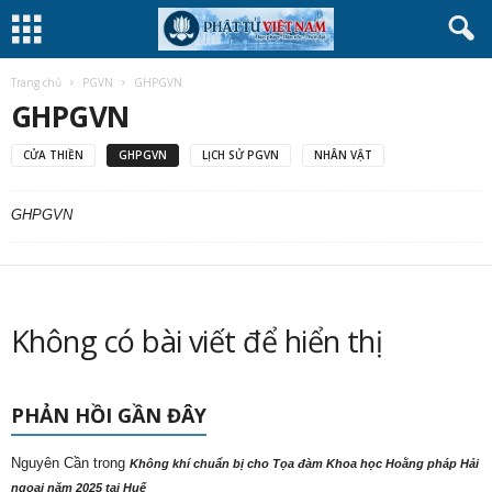
Trang chủ
PGVN
GHPGVN
GHPGVN
CỬA THIỀN
GHPGVN
LỊCH SỬ PGVN
NHÂN VẬT
GHPGVN
Không có bài viết để hiển thị
PHẢN HỒI GẦN ĐÂY
Nguyên Cần
trong
Không khí chuẩn bị cho Tọa đàm Khoa học Hoằng pháp Hải
ngoại năm 2025 tại Huế