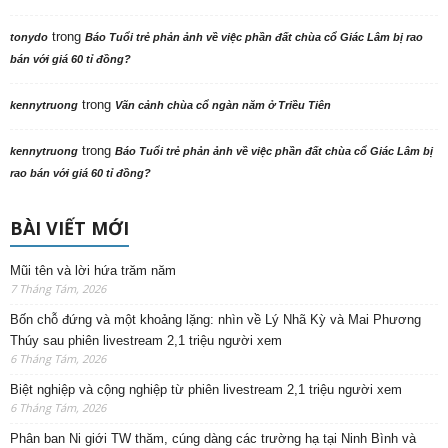
trong
tonydo
Báo Tuổi trẻ phản ảnh về việc phần đất chùa cổ Giác Lâm bị rao
bán với giá 60 tỉ đồng?
trong
kennytruong
Vãn cảnh chùa cổ ngàn năm ở Triều Tiên
trong
kennytruong
Báo Tuổi trẻ phản ảnh về việc phần đất chùa cổ Giác Lâm bị
rao bán với giá 60 tỉ đồng?
BÀI VIẾT MỚI
Mũi tên và lời hứa trăm năm
7 Tháng Tám, 2026
Bốn chỗ đứng và một khoảng lặng: nhìn về Lý Nhã Kỳ và Mai Phương
Thúy sau phiên livestream 2,1 triệu người xem
6 Tháng Tám, 2026
Biệt nghiệp và cộng nghiệp từ phiên livestream 2,1 triệu người xem
6 Tháng Tám, 2026
Phân ban Ni giới TW thăm, cúng dàng các trường hạ tại Ninh Bình và