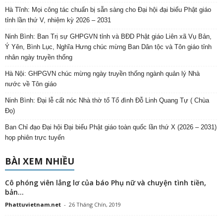
Hà Tĩnh: Mọi công tác chuẩn bị sẵn sàng cho Đại hội đại biểu Phật giáo
tỉnh lần thứ V, nhiệm kỳ 2026 – 2031
Ninh Bình: Ban Trị sự GHPGVN tỉnh và BĐD Phật giáo Liên xã Vụ Bản,
Ý Yên, Bình Lục, Nghĩa Hưng chúc mừng Ban Dân tộc và Tôn giáo tỉnh
nhân ngày truyền thống
Hà Nội: GHPGVN chúc mừng ngày truyền thống ngành quản lý Nhà
nước về Tôn giáo
Ninh Bình: Đại lễ cất nóc Nhà thờ tổ Tổ đình Đỗ Linh Quang Tự ( Chùa
Đọ)
Ban Chỉ đạo Đại hội Đại biểu Phật giáo toàn quốc lần thứ X (2026 – 2031)
họp phiên trực tuyến
BÀI XEM NHIỀU
Cô phóng viên lẳng lơ của báo Phụ nữ và chuyện tình tiền,
bản...
Phattuvietnam.net
-
26 Tháng Chín, 2019