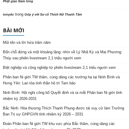
Phật giáo Nam tông
trong
tonydo
Góp ý với Sư cô Thích Nữ Thanh Tâm
BÀI MỚI
Mũi tên và lời hứa trăm năm
Bốn chỗ đứng và một khoảng lặng: nhìn về Lý Nhã Kỳ và Mai Phương
Thúy sau phiên livestream 2,1 triệu người xem
Biệt nghiệp và cộng nghiệp từ phiên livestream 2,1 triệu người xem
Phân ban Ni giới TW thăm, cúng dàng các trường hạ tại Ninh Bình và
Hưng Yên: Lan tỏa tinh thần hộ trì Tam bảo
Ninh Bình: Hội nghị công bố Quyết định và ra mắt Phân ban Ni giới tỉnh
nhiệm kỳ 2026-2031
Bắc Ninh: Hòa thượng Thích Thanh Phụng được tái suy cử làm Trưởng
Ban Trị sự GHPGVN tỉnh nhiệm kỳ 2026 – 2031
Đoàn Phân ban Ni giới TW khu vực phía Bắc thăm, cúng dàng các