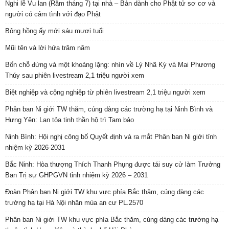
Nghi lễ Vu lan (Rằm tháng 7) tại nhà – Bản dành cho Phật tử sơ cơ và
người có cảm tình với đạo Phật
Bông hồng ấy mới sáu mươi tuổi
Mũi tên và lời hứa trăm năm
Bốn chỗ đứng và một khoảng lặng: nhìn về Lý Nhã Kỳ và Mai Phương
Thúy sau phiên livestream 2,1 triệu người xem
Biệt nghiệp và cộng nghiệp từ phiên livestream 2,1 triệu người xem
Phân ban Ni giới TW thăm, cúng dàng các trường hạ tại Ninh Bình và
Hưng Yên: Lan tỏa tinh thần hộ trì Tam bảo
Ninh Bình: Hội nghị công bố Quyết định và ra mắt Phân ban Ni giới tỉnh
nhiệm kỳ 2026-2031
Bắc Ninh: Hòa thượng Thích Thanh Phụng được tái suy cử làm Trưởng
Ban Trị sự GHPGVN tỉnh nhiệm kỳ 2026 – 2031
Đoàn Phân ban Ni giới TW khu vực phía Bắc thăm, cúng dàng các
trường hạ tại Hà Nội nhân mùa an cư PL.2570
Phân ban Ni giới TW khu vực phía Bắc thăm, cúng dàng các trường hạ