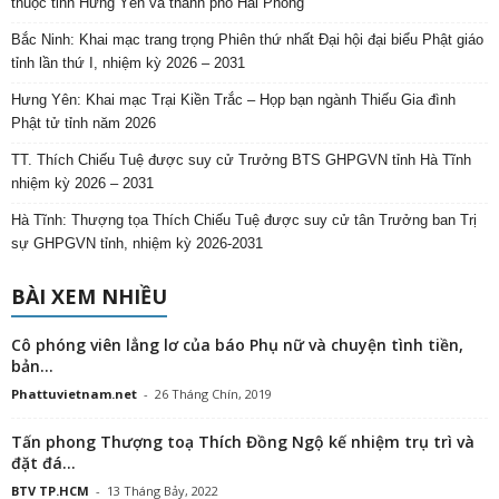
thuộc tỉnh Hưng Yên và thành phố Hải Phòng
Bắc Ninh: Khai mạc trang trọng Phiên thứ nhất Đại hội đại biểu Phật giáo
tỉnh lần thứ I, nhiệm kỳ 2026 – 2031
Hưng Yên: Khai mạc Trại Kiền Trắc – Họp bạn ngành Thiếu Gia đình
Phật tử tỉnh năm 2026
TT. Thích Chiếu Tuệ được suy cử Trưởng BTS GHPGVN tỉnh Hà Tĩnh
nhiệm kỳ 2026 – 2031
Hà Tĩnh: Thượng tọa Thích Chiếu Tuệ được suy cử tân Trưởng ban Trị
sự GHPGVN tỉnh, nhiệm kỳ 2026-2031
BÀI XEM NHIỀU
Cô phóng viên lẳng lơ của báo Phụ nữ và chuyện tình tiền,
bản...
Phattuvietnam.net
-
26 Tháng Chín, 2019
Tấn phong Thượng toạ Thích Đồng Ngộ kế nhiệm trụ trì và
đặt đá...
BTV TP.HCM
-
13 Tháng Bảy, 2022