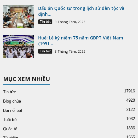
Dấu ấn Quốc sư trong lịch sử dân tộc và
định...
Tin tức
9 Tháng Tám, 2026
Huế: Lễ kỷ niệm 75 năm GĐPT Việt Nam
(1951 –...
Tin tức
8 Tháng Tám, 2026
MỤC XEM NHIỀU
17916
Tin tức
4928
Blog chùa
2122
Bài nổi bật
1932
Tuổi trẻ
1836
Quốc tế
1565