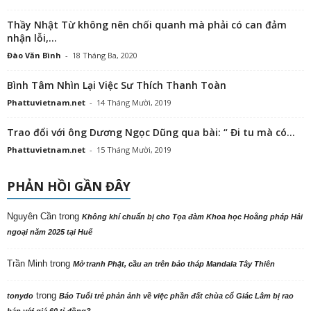
Thầy Nhật Từ không nên chối quanh mà phải có can đảm
nhận lỗi,...
Đào Văn Bình
-
18 Tháng Ba, 2020
Bình Tâm Nhìn Lại Việc Sư Thích Thanh Toàn
Phattuvietnam.net
-
14 Tháng Mười, 2019
Trao đổi với ông Dương Ngọc Dũng qua bài: “ Đi tu mà có...
Phattuvietnam.net
-
15 Tháng Mười, 2019
PHẢN HỒI GẦN ĐÂY
Nguyên Cần
trong
Không khí chuẩn bị cho Tọa đàm Khoa học Hoằng pháp Hải
ngoại năm 2025 tại Huế
Trần Minh
trong
Mở tranh Phật, cầu an trên bảo tháp Mandala Tây Thiên
trong
tonydo
Báo Tuổi trẻ phản ảnh về việc phần đất chùa cổ Giác Lâm bị rao
bán với giá 60 tỉ đồng?