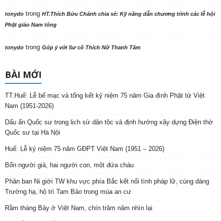
trong
tonydo
HT.Thích Bửu Chánh chia sẻ: Kỹ năng dẫn chương trình các lễ hội
Phật giáo Nam tông
trong
tonydo
Góp ý với Sư cô Thích Nữ Thanh Tâm
BÀI MỚI
TT.Huế: Lễ bế mạc và tổng kết kỷ niệm 75 năm Gia đình Phật tử Việt
Nam (1951-2026)
Dấu ấn Quốc sư trong lịch sử dân tộc và định hướng xây dựng Điện thờ
Quốc sư tại Hà Nội
Huế: Lễ kỷ niệm 75 năm GĐPT Việt Nam (1951 – 2026)
Bốn người già, hai người con, một đứa cháu
Phân ban Ni giới TW khu vực phía Bắc kết nối tình pháp lữ, cúng dàng
Trường hạ, hộ trì Tam Bảo trong mùa an cư
Rằm tháng Bảy ở Việt Nam, chín trăm năm nhìn lại