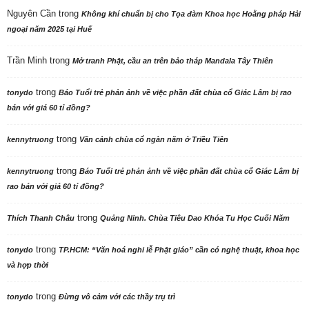
Nguyên Cần
trong
Không khí chuẩn bị cho Tọa đàm Khoa học Hoằng pháp Hải
ngoại năm 2025 tại Huế
Trần Minh
trong
Mở tranh Phật, cầu an trên bảo tháp Mandala Tây Thiên
trong
tonydo
Báo Tuổi trẻ phản ảnh về việc phần đất chùa cổ Giác Lâm bị rao
bán với giá 60 tỉ đồng?
trong
kennytruong
Vãn cảnh chùa cổ ngàn năm ở Triều Tiên
trong
kennytruong
Báo Tuổi trẻ phản ảnh về việc phần đất chùa cổ Giác Lâm bị
rao bán với giá 60 tỉ đồng?
trong
Thích Thanh Châu
Quảng Ninh. Chùa Tiêu Dao Khóa Tu Học Cuối Năm
trong
tonydo
TP.HCM: “Văn hoá nghi lễ Phật giáo” cần có nghệ thuật, khoa học
và hợp thời
trong
tonydo
Đừng vô cảm với các thầy trụ trì