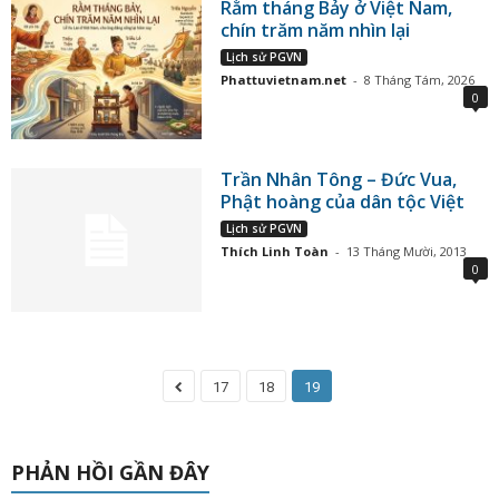
Rằm tháng Bảy ở Việt Nam,
chín trăm năm nhìn lại
Lịch sử PGVN
Phattuvietnam.net
-
8 Tháng Tám, 2026
0
Trần Nhân Tông – Đức Vua,
Phật hoàng của dân tộc Việt
Lịch sử PGVN
Thích Linh Toàn
-
13 Tháng Mười, 2013
0
17
18
19
PHẢN HỒI GẦN ĐÂY