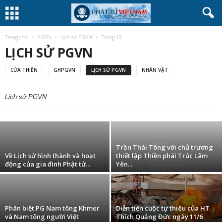
Trang chủ
PGVN
Lịch sử PGVN
Trang 19
LỊCH SỬ PGVN
CỬA THIỀN
GHPGVN
LỊCH SỬ PGVN
NHÂN VẬT
Sơ lược các dòng Thiền Việt Nam
Lịch sử PGVN
(phattuvietnam.net)
-
20 Tháng Tám, 2008
Trần Thái Tông với chủ trương
Về Lịch sử hình thành và hoạt
thiết lập Thiền phái Trúc Lâm
động của gia đình Phật tử...
Yên...
Phân biệt PG Nam tông Khmer
Diễn tiến cuộc tự thiêu của HT
và Nam tông người Việt
Thích Quảng Đức ngày 11/6