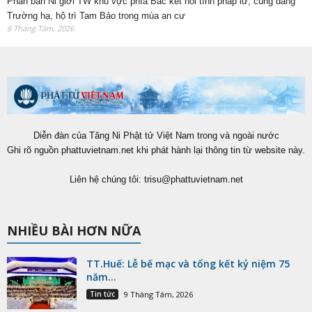
Phân ban Ni giới TW khu vực phía Bắc kết nối tình pháp lữ, cúng dàng
Trường hạ, hộ trì Tam Bảo trong mùa an cư
8 Tháng Tám, 2026
Diễn đàn của Tăng Ni Phật tử Việt Nam trong và ngoài nước
Ghi rõ nguồn phattuvietnam.net khi phát hành lại thông tin từ website này.
Liên hệ chúng tôi:
trisu@phattuvietnam.net
NHIỀU BÀI HƠN NỮA
TT.Huế: Lễ bế mạc và tổng kết kỷ niệm 75
năm...
Tin tức
9 Tháng Tám, 2026