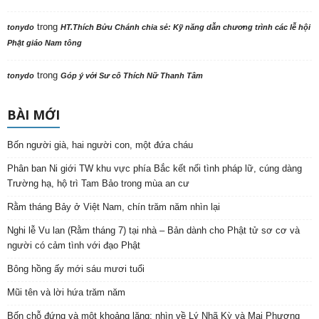
trong
tonydo
HT.Thích Bửu Chánh chia sẻ: Kỹ năng dẫn chương trình các lễ hội
Phật giáo Nam tông
trong
tonydo
Góp ý với Sư cô Thích Nữ Thanh Tâm
BÀI MỚI
Bốn người già, hai người con, một đứa cháu
Phân ban Ni giới TW khu vực phía Bắc kết nối tình pháp lữ, cúng dàng
Trường hạ, hộ trì Tam Bảo trong mùa an cư
Rằm tháng Bảy ở Việt Nam, chín trăm năm nhìn lại
Nghi lễ Vu lan (Rằm tháng 7) tại nhà – Bản dành cho Phật tử sơ cơ và
người có cảm tình với đạo Phật
Bông hồng ấy mới sáu mươi tuổi
Mũi tên và lời hứa trăm năm
Bốn chỗ đứng và một khoảng lặng: nhìn về Lý Nhã Kỳ và Mai Phương