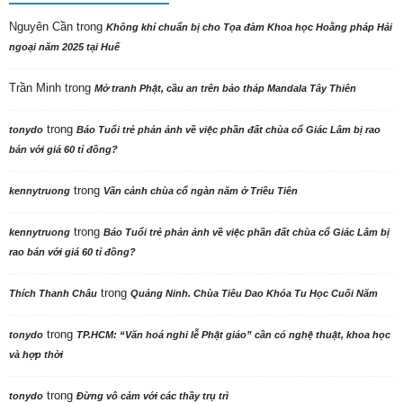
Nguyên Cần
trong
Không khí chuẩn bị cho Tọa đàm Khoa học Hoằng pháp Hải
ngoại năm 2025 tại Huế
Trần Minh
trong
Mở tranh Phật, cầu an trên bảo tháp Mandala Tây Thiên
trong
tonydo
Báo Tuổi trẻ phản ảnh về việc phần đất chùa cổ Giác Lâm bị rao
bán với giá 60 tỉ đồng?
trong
kennytruong
Vãn cảnh chùa cổ ngàn năm ở Triều Tiên
trong
kennytruong
Báo Tuổi trẻ phản ảnh về việc phần đất chùa cổ Giác Lâm bị
rao bán với giá 60 tỉ đồng?
trong
Thích Thanh Châu
Quảng Ninh. Chùa Tiêu Dao Khóa Tu Học Cuối Năm
trong
tonydo
TP.HCM: “Văn hoá nghi lễ Phật giáo” cần có nghệ thuật, khoa học
và hợp thời
trong
tonydo
Đừng vô cảm với các thầy trụ trì