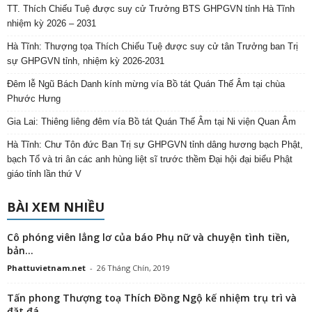
TT. Thích Chiếu Tuệ được suy cử Trưởng BTS GHPGVN tỉnh Hà Tĩnh
nhiệm kỳ 2026 – 2031
Hà Tĩnh: Thượng tọa Thích Chiếu Tuệ được suy cử tân Trưởng ban Trị
sự GHPGVN tỉnh, nhiệm kỳ 2026-2031
Đêm lễ Ngũ Bách Danh kính mừng vía Bồ tát Quán Thế Âm tại chùa
Phước Hưng
Gia Lai: Thiêng liêng đêm vía Bồ tát Quán Thế Âm tại Ni viện Quan Âm
Hà Tĩnh: Chư Tôn đức Ban Trị sự GHPGVN tỉnh dâng hương bạch Phật,
bạch Tổ và tri ân các anh hùng liệt sĩ trước thềm Đại hội đại biểu Phật
giáo tỉnh lần thứ V
BÀI XEM NHIỀU
Cô phóng viên lẳng lơ của báo Phụ nữ và chuyện tình tiền,
bản...
Phattuvietnam.net
-
26 Tháng Chín, 2019
Tấn phong Thượng toạ Thích Đồng Ngộ kế nhiệm trụ trì và
đặt đá...