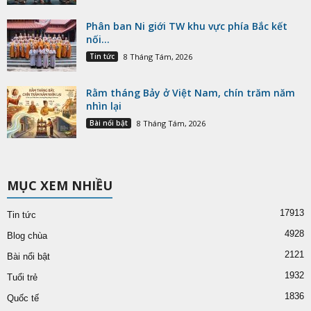
Phân ban Ni giới TW khu vực phía Bắc kết
nối...
Tin tức
8 Tháng Tám, 2026
Rằm tháng Bảy ở Việt Nam, chín trăm năm
nhìn lại
Bài nổi bật
8 Tháng Tám, 2026
MỤC XEM NHIỀU
17913
Tin tức
4928
Blog chùa
2121
Bài nổi bật
1932
Tuổi trẻ
1836
Quốc tế