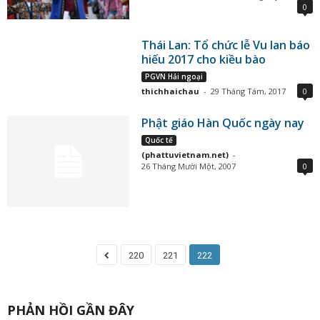
0
Thái Lan: Tổ chức lễ Vu lan báo
hiếu 2017 cho kiều bào
PGVN Hải ngoại
thichhaichau
-
29 Tháng Tám, 2017
0
Phật giáo Hàn Quốc ngày nay
Quốc tế
(phattuvietnam.net)
-
26 Tháng Mười Một, 2007
0
220
221
222
PHẢN HỒI GẦN ĐÂY