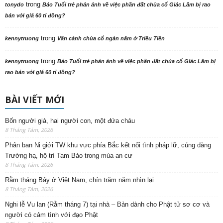
trong
tonydo
Báo Tuổi trẻ phản ảnh về việc phần đất chùa cổ Giác Lâm bị rao
bán với giá 60 tỉ đồng?
trong
kennytruong
Vãn cảnh chùa cổ ngàn năm ở Triều Tiên
trong
kennytruong
Báo Tuổi trẻ phản ảnh về việc phần đất chùa cổ Giác Lâm bị
rao bán với giá 60 tỉ đồng?
BÀI VIẾT MỚI
Bốn người già, hai người con, một đứa cháu
8 Tháng Tám, 2026
Phân ban Ni giới TW khu vực phía Bắc kết nối tình pháp lữ, cúng dàng
Trường hạ, hộ trì Tam Bảo trong mùa an cư
8 Tháng Tám, 2026
Rằm tháng Bảy ở Việt Nam, chín trăm năm nhìn lại
8 Tháng Tám, 2026
Nghi lễ Vu lan (Rằm tháng 7) tại nhà – Bản dành cho Phật tử sơ cơ và
người có cảm tình với đạo Phật