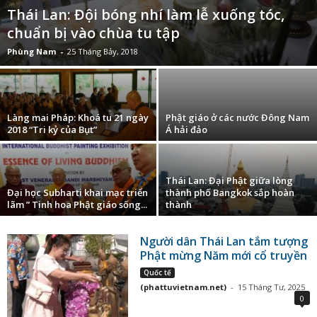
Thái Lan: Đội bóng nhí làm lễ xuống tóc,
chuẩn bị vào chùa tu tập
Phùng Nam
-
25 Tháng Bảy, 2018
Làng mai Pháp: Khoá tu 21 ngày
Phật giáo ở các nước Đông Nam
2018 “Tri kỷ của Bụt”
Á hải đảo
Thái Lan: Đại Phật giữa lòng
Đại học Subharti khai mạc triển
thành phố Bangkok sắp hoàn
lãm ” Tinh hoa Phật giáo sống...
thành
Người dân Thái Lan tắm tượng
Phật mừng Năm mới cổ truyền
Quốc tế
(phattuvietnam.net)
-
15 Tháng Tư, 2025
0