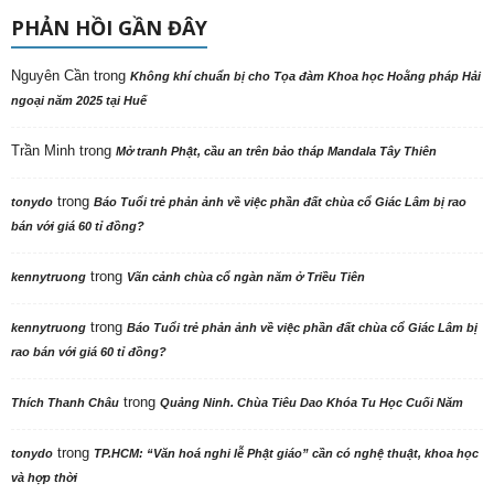
PHẢN HỒI GẦN ĐÂY
Nguyên Cần
trong
Không khí chuẩn bị cho Tọa đàm Khoa học Hoằng pháp Hải
ngoại năm 2025 tại Huế
Trần Minh
trong
Mở tranh Phật, cầu an trên bảo tháp Mandala Tây Thiên
trong
tonydo
Báo Tuổi trẻ phản ảnh về việc phần đất chùa cổ Giác Lâm bị rao
bán với giá 60 tỉ đồng?
trong
kennytruong
Vãn cảnh chùa cổ ngàn năm ở Triều Tiên
trong
kennytruong
Báo Tuổi trẻ phản ảnh về việc phần đất chùa cổ Giác Lâm bị
rao bán với giá 60 tỉ đồng?
trong
Thích Thanh Châu
Quảng Ninh. Chùa Tiêu Dao Khóa Tu Học Cuối Năm
trong
tonydo
TP.HCM: “Văn hoá nghi lễ Phật giáo” cần có nghệ thuật, khoa học
và hợp thời