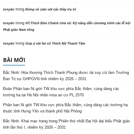
trong
tonydo
Đừng vô cảm với các thầy trụ trì
trong
tonydo
HT.Thích Bửu Chánh chia sẻ: Kỹ năng dẫn chương trình các lễ hội
Phật giáo Nam tông
trong
tonydo
Góp ý với Sư cô Thích Nữ Thanh Tâm
BÀI MỚI
Bắc Ninh: Hòa thượng Thích Thanh Phụng được tái suy cử làm Trưởng
Ban Trị sự GHPGVN tỉnh nhiệm kỳ 2026 – 2031
Đoàn Phân ban Ni giới TW khu vực phía Bắc thăm, cúng dàng các
trường hạ tại Hà Nội nhân mùa an cư PL.2570
Phân ban Ni giới TW khu vực phía Bắc thăm, cúng dàng các trường hạ
thuộc tỉnh Hưng Yên và thành phố Hải Phòng
Bắc Ninh: Khai mạc trang trọng Phiên thứ nhất Đại hội đại biểu Phật giáo
tỉnh lần thứ I, nhiệm kỳ 2026 – 2031