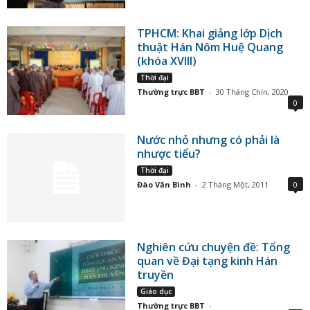
TPHCM: Khai giảng lớp Dịch
thuật Hán Nôm Huệ Quang
(khóa XVIII)
Thời đại
Thường trực BBT
-
30 Tháng Chín, 2020
0
Nước nhỏ nhưng có phải là
nhược tiểu?
Thời đại
Đào Văn Bình
-
2 Tháng Một, 2011
0
Nghiên cứu chuyện đề: Tổng
quan về Đại tạng kinh Hán
truyền
Giáo dục
Thường trực BBT
-