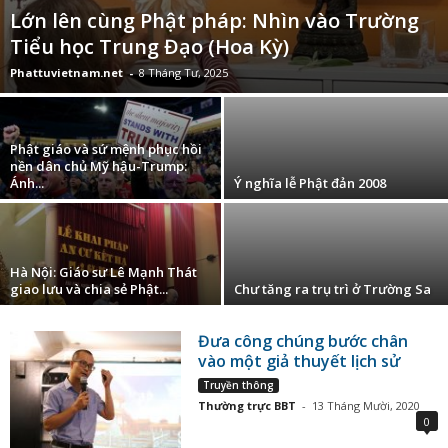
Lớn lên cùng Phật pháp: Nhìn vào Trường
Tiểu học Trung Đạo (Hoa Kỳ)
Phattuvietnam.net
-
8 Tháng Tư, 2025
Phật giáo và sứ mệnh phục hồi
nền dân chủ Mỹ hậu-Trump:
Ánh...
Ý nghĩa lễ Phật đản 2008
Hà Nội: Giáo sư Lê Mạnh Thát
giao lưu và chia sẻ Phật...
Chư tăng ra trụ trì ở Trường Sa
Đưa công chúng bước chân
vào một giả thuyết lịch sử
Truyền thông
Thường trực BBT
-
13 Tháng Mười, 2020
0