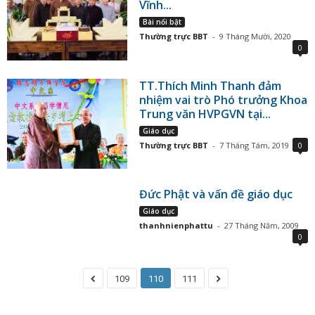
Vĩnh...
Bài nổi bật
Thường trực BBT
-
9 Tháng Mười, 2020
0
TT.Thích Minh Thanh đảm
nhiệm vai trò Phó trưởng Khoa
Trung văn HVPGVN tại...
Giáo dục
Thường trực BBT
-
7 Tháng Tám, 2019
0
Đức Phật và vấn đề giáo dục
Giáo dục
thanhnienphattu
-
27 Tháng Năm, 2009
0
109
110
111