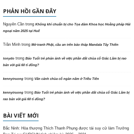
PHẢN HỒI GẦN ĐÂY
Nguyên Cần
trong
Không khí chuẩn bị cho Tọa đàm Khoa học Hoằng pháp Hải
ngoại năm 2025 tại Huế
Trần Minh
trong
Mở tranh Phật, cầu an trên bảo tháp Mandala Tây Thiên
trong
tonydo
Báo Tuổi trẻ phản ảnh về việc phần đất chùa cổ Giác Lâm bị rao
bán với giá 60 tỉ đồng?
trong
kennytruong
Vãn cảnh chùa cổ ngàn năm ở Triều Tiên
trong
kennytruong
Báo Tuổi trẻ phản ảnh về việc phần đất chùa cổ Giác Lâm bị
rao bán với giá 60 tỉ đồng?
BÀI VIẾT MỚI
Bắc Ninh: Hòa thượng Thích Thanh Phụng được tái suy cử làm Trưởng