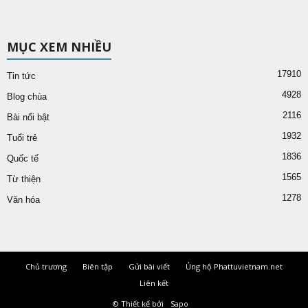
MỤC XEM NHIỀU
17910
Tin tức
4928
Blog chùa
2116
Bài nổi bật
1932
Tuổi trẻ
1836
Quốc tế
1565
Từ thiện
1278
Văn hóa
Chủ trương
Biên tập
Gửi bài viết
Ủng hộ Phattuvietnam.net
Liên kết
© Thiết kế bởi
Sapo