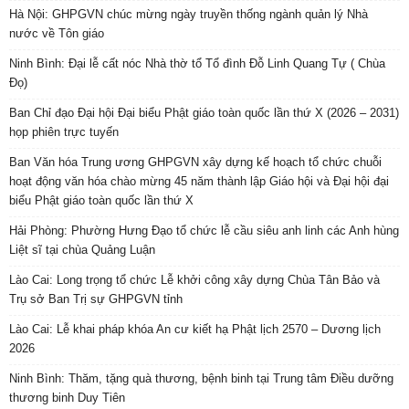
Hà Nội: GHPGVN chúc mừng ngày truyền thống ngành quản lý Nhà
nước về Tôn giáo
Ninh Bình: Đại lễ cất nóc Nhà thờ tổ Tổ đình Đỗ Linh Quang Tự ( Chùa
Đọ)
Ban Chỉ đạo Đại hội Đại biểu Phật giáo toàn quốc lần thứ X (2026 – 2031)
họp phiên trực tuyến
Ban Văn hóa Trung ương GHPGVN xây dựng kế hoạch tổ chức chuỗi
hoạt động văn hóa chào mừng 45 năm thành lập Giáo hội và Đại hội đại
biểu Phật giáo toàn quốc lần thứ X
Hải Phòng: Phường Hưng Đạo tổ chức lễ cầu siêu anh linh các Anh hùng
Liệt sĩ tại chùa Quảng Luận
Lào Cai: Long trọng tổ chức Lễ khởi công xây dựng Chùa Tân Bảo và
Trụ sở Ban Trị sự GHPGVN tỉnh
Lào Cai: Lễ khai pháp khóa An cư kiết hạ Phật lịch 2570 – Dương lịch
2026
Ninh Bình: Thăm, tặng quà thương, bệnh binh tại Trung tâm Điều dưỡng
thương binh Duy Tiên