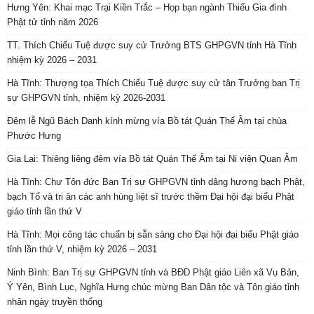
Hưng Yên: Khai mạc Trại Kiền Trắc – Họp bạn ngành Thiếu Gia đình
Phật tử tỉnh năm 2026
TT. Thích Chiếu Tuệ được suy cử Trưởng BTS GHPGVN tỉnh Hà Tĩnh
nhiệm kỳ 2026 – 2031
Hà Tĩnh: Thượng tọa Thích Chiếu Tuệ được suy cử tân Trưởng ban Trị
sự GHPGVN tỉnh, nhiệm kỳ 2026-2031
Đêm lễ Ngũ Bách Danh kính mừng vía Bồ tát Quán Thế Âm tại chùa
Phước Hưng
Gia Lai: Thiêng liêng đêm vía Bồ tát Quán Thế Âm tại Ni viện Quan Âm
Hà Tĩnh: Chư Tôn đức Ban Trị sự GHPGVN tỉnh dâng hương bạch Phật,
bạch Tổ và tri ân các anh hùng liệt sĩ trước thềm Đại hội đại biểu Phật
giáo tỉnh lần thứ V
Hà Tĩnh: Mọi công tác chuẩn bị sẵn sàng cho Đại hội đại biểu Phật giáo
tỉnh lần thứ V, nhiệm kỳ 2026 – 2031
Ninh Bình: Ban Trị sự GHPGVN tỉnh và BĐD Phật giáo Liên xã Vụ Bản,
Ý Yên, Bình Lục, Nghĩa Hưng chúc mừng Ban Dân tộc và Tôn giáo tỉnh
nhân ngày truyền thống