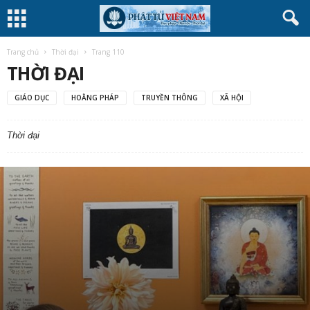
Trang chủ
Thời đại
Trang 110
THỜI ĐẠI
GIÁO DỤC
HOẰNG PHÁP
TRUYỀN THÔNG
XÃ HỘI
Thời đại