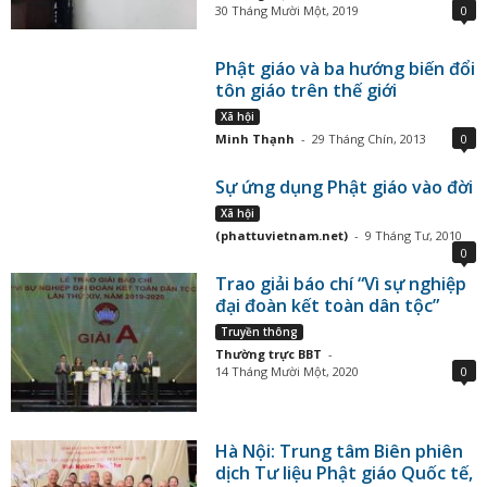
30 Tháng Mười Một, 2019
0
Phật giáo và ba hướng biến đổi
tôn giáo trên thế giới
Xã hội
Minh Thạnh
-
29 Tháng Chín, 2013
0
Sự ứng dụng Phật giáo vào đời
Xã hội
(phattuvietnam.net)
-
9 Tháng Tư, 2010
0
Trao giải báo chí “Vì sự nghiệp
đại đoàn kết toàn dân tộc”
Truyền thông
Thường trực BBT
-
14 Tháng Mười Một, 2020
0
Hà Nội: Trung tâm Biên phiên
dịch Tư liệu Phật giáo Quốc tế,