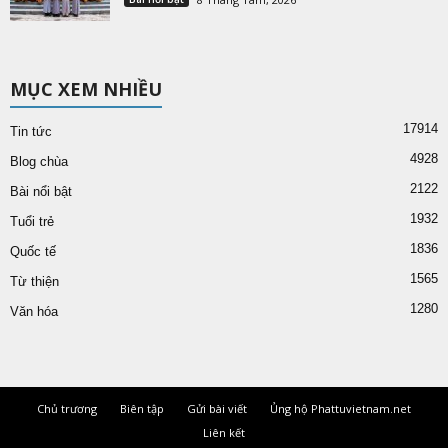
MỤC XEM NHIỀU
17914
Tin tức
4928
Blog chùa
2122
Bài nổi bật
1932
Tuổi trẻ
1836
Quốc tế
1565
Từ thiện
1280
Văn hóa
Chủ trương
Biên tập
Gửi bài viết
Ủng hộ Phattuvietnam.net
Liên kết