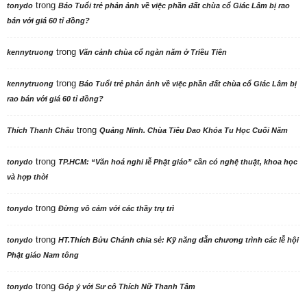
trong
tonydo
Báo Tuổi trẻ phản ảnh về việc phần đất chùa cổ Giác Lâm bị rao
bán với giá 60 tỉ đồng?
trong
kennytruong
Vãn cảnh chùa cổ ngàn năm ở Triều Tiên
trong
kennytruong
Báo Tuổi trẻ phản ảnh về việc phần đất chùa cổ Giác Lâm bị
rao bán với giá 60 tỉ đồng?
trong
Thích Thanh Châu
Quảng Ninh. Chùa Tiêu Dao Khóa Tu Học Cuối Năm
trong
tonydo
TP.HCM: “Văn hoá nghi lễ Phật giáo” cần có nghệ thuật, khoa học
và hợp thời
trong
tonydo
Đừng vô cảm với các thầy trụ trì
trong
tonydo
HT.Thích Bửu Chánh chia sẻ: Kỹ năng dẫn chương trình các lễ hội
Phật giáo Nam tông
trong
tonydo
Góp ý với Sư cô Thích Nữ Thanh Tâm