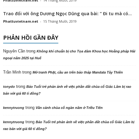
Phattuvietnam.net
-
14 Tháng Mười, 2019
Trao đổi với ông Dương Ngọc Dũng qua bài: “ Đi tu mà có...
Phattuvietnam.net
-
15 Tháng Mười, 2019
PHẢN HỒI GẦN ĐÂY
Nguyên Cần
trong
Không khí chuẩn bị cho Tọa đàm Khoa học Hoằng pháp Hải
ngoại năm 2025 tại Huế
Trần Minh
trong
Mở tranh Phật, cầu an trên bảo tháp Mandala Tây Thiên
trong
tonydo
Báo Tuổi trẻ phản ảnh về việc phần đất chùa cổ Giác Lâm bị rao
bán với giá 60 tỉ đồng?
trong
kennytruong
Vãn cảnh chùa cổ ngàn năm ở Triều Tiên
trong
kennytruong
Báo Tuổi trẻ phản ảnh về việc phần đất chùa cổ Giác Lâm bị
rao bán với giá 60 tỉ đồng?