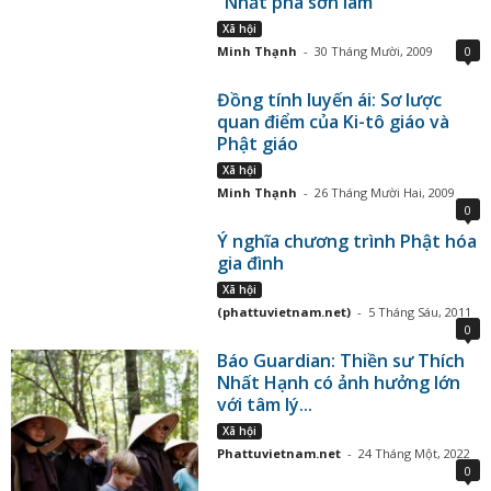
"Nhất phá sơn lâm"
Xã hội
Minh Thạnh
-
30 Tháng Mười, 2009
0
Đồng tính luyến ái: Sơ lược
quan điểm của Ki-tô giáo và
Phật giáo
Xã hội
Minh Thạnh
-
26 Tháng Mười Hai, 2009
0
Ý nghĩa chương trình Phật hóa
gia đình
Xã hội
(phattuvietnam.net)
-
5 Tháng Sáu, 2011
0
Báo Guardian: Thiền sư Thích
Nhất Hạnh có ảnh hưởng lớn
với tâm lý...
Xã hội
Phattuvietnam.net
-
24 Tháng Một, 2022
0