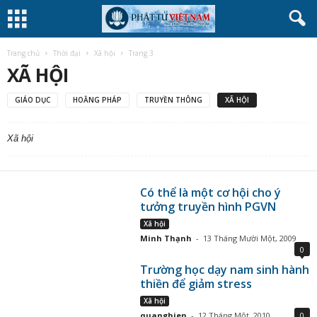
Trang chủ
Thời đại
Xã hội
Trang 3
XÃ HỘI
GIÁO DỤC
HOẰNG PHÁP
TRUYỀN THÔNG
XÃ HỘI
Xã hội
Có thể là một cơ hội cho ý
tưởng truyền hình PGVN
Xã hội
Minh Thạnh
-
13 Tháng Mười Một, 2009
0
Trường học dạy nam sinh hành
thiền để giảm stress
Xã hội
quanghien
-
12 Tháng Một, 2010
0