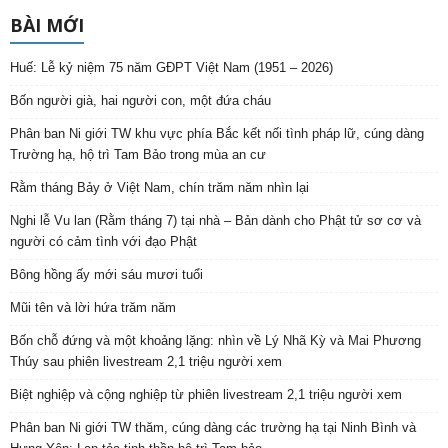
BÀI MỚI
Huế: Lễ kỷ niệm 75 năm GĐPT Việt Nam (1951 – 2026)
Bốn người già, hai người con, một đứa cháu
Phân ban Ni giới TW khu vực phía Bắc kết nối tình pháp lữ, cúng dàng
Trường hạ, hộ trì Tam Bảo trong mùa an cư
Rằm tháng Bảy ở Việt Nam, chín trăm năm nhìn lại
Nghi lễ Vu lan (Rằm tháng 7) tại nhà – Bản dành cho Phật tử sơ cơ và
người có cảm tình với đạo Phật
Bông hồng ấy mới sáu mươi tuổi
Mũi tên và lời hứa trăm năm
Bốn chỗ đứng và một khoảng lặng: nhìn về Lý Nhã Kỳ và Mai Phương
Thúy sau phiên livestream 2,1 triệu người xem
Biệt nghiệp và cộng nghiệp từ phiên livestream 2,1 triệu người xem
Phân ban Ni giới TW thăm, cúng dàng các trường hạ tại Ninh Bình và