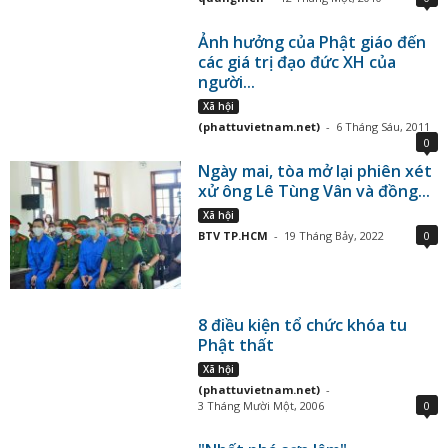
Ảnh hưởng của Phật giáo đến
các giá trị đạo đức XH của
người...
Xã hội
(phattuvietnam.net)
-
6 Tháng Sáu, 2011
0
Ngày mai, tòa mở lại phiên xét
xử ông Lê Tùng Vân và đồng...
Xã hội
BTV TP.HCM
-
19 Tháng Bảy, 2022
0
8 điều kiện tổ chức khóa tu
Phật thất
Xã hội
(phattuvietnam.net)
-
3 Tháng Mười Một, 2006
0