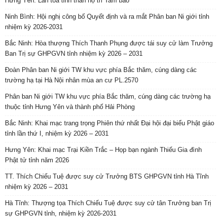
Hưng Yên: Lan tỏa tinh thần hộ trì Tam bảo
Ninh Bình: Hội nghị công bố Quyết định và ra mắt Phân ban Ni giới tỉnh
nhiệm kỳ 2026-2031
Bắc Ninh: Hòa thượng Thích Thanh Phụng được tái suy cử làm Trưởng
Ban Trị sự GHPGVN tỉnh nhiệm kỳ 2026 – 2031
Đoàn Phân ban Ni giới TW khu vực phía Bắc thăm, cúng dàng các
trường hạ tại Hà Nội nhân mùa an cư PL.2570
Phân ban Ni giới TW khu vực phía Bắc thăm, cúng dàng các trường hạ
thuộc tỉnh Hưng Yên và thành phố Hải Phòng
Bắc Ninh: Khai mạc trang trọng Phiên thứ nhất Đại hội đại biểu Phật giáo
tỉnh lần thứ I, nhiệm kỳ 2026 – 2031
Hưng Yên: Khai mạc Trại Kiền Trắc – Họp bạn ngành Thiếu Gia đình
Phật tử tỉnh năm 2026
TT. Thích Chiếu Tuệ được suy cử Trưởng BTS GHPGVN tỉnh Hà Tĩnh
nhiệm kỳ 2026 – 2031
Hà Tĩnh: Thượng tọa Thích Chiếu Tuệ được suy cử tân Trưởng ban Trị
sự GHPGVN tỉnh, nhiệm kỳ 2026-2031