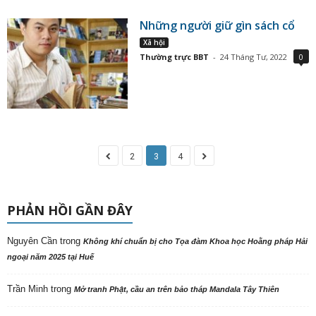
Những người giữ gìn sách cổ
Xã hội
Thường trực BBT
-
24 Tháng Tư, 2022
0
2
3
4
PHẢN HỒI GẦN ĐÂY
Nguyên Cần
trong
Không khí chuẩn bị cho Tọa đàm Khoa học Hoằng pháp Hải
ngoại năm 2025 tại Huế
Trần Minh
trong
Mở tranh Phật, cầu an trên bảo tháp Mandala Tây Thiên