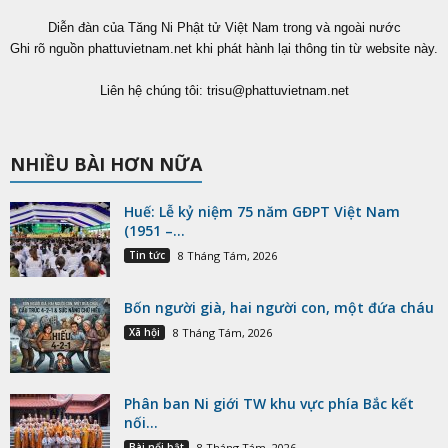
Diễn đàn của Tăng Ni Phật tử Việt Nam trong và ngoài nước
Ghi rõ nguồn phattuvietnam.net khi phát hành lại thông tin từ website này.
Liên hệ chúng tôi:
trisu@phattuvietnam.net
NHIỀU BÀI HƠN NỮA
Huế: Lễ kỷ niệm 75 năm GĐPT Việt Nam
(1951 –...
Tin tức
8 Tháng Tám, 2026
Bốn người già, hai người con, một đứa cháu
Xã hội
8 Tháng Tám, 2026
Phân ban Ni giới TW khu vực phía Bắc kết
nối...
Bài nổi bật
8 Tháng Tám, 2026