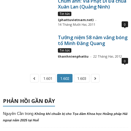
Chùm ảnh: Vía Phật Di Đà chùa
Xuân Lan (Quảng Ninh)
Tin tức
(phattuvietnam.net)
-
14 Tháng Mười Hai, 2011
0
Tưởng niệm 58 năm vắng bóng
tổ Minh Đăng Quang
Tin tức
thanhnienphattu
-
22 Tháng Hai, 2012
0
1.601
1.602
1.603
PHẢN HỒI GẦN ĐÂY
Nguyên Cần
trong
Không khí chuẩn bị cho Tọa đàm Khoa học Hoằng pháp Hải
ngoại năm 2025 tại Huế