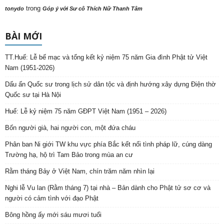
trong
tonydo
Góp ý với Sư cô Thích Nữ Thanh Tâm
BÀI MỚI
TT.Huế: Lễ bế mạc và tổng kết kỷ niệm 75 năm Gia đình Phật tử Việt
Nam (1951-2026)
Dấu ấn Quốc sư trong lịch sử dân tộc và định hướng xây dựng Điện thờ
Quốc sư tại Hà Nội
Huế: Lễ kỷ niệm 75 năm GĐPT Việt Nam (1951 – 2026)
Bốn người già, hai người con, một đứa cháu
Phân ban Ni giới TW khu vực phía Bắc kết nối tình pháp lữ, cúng dàng
Trường hạ, hộ trì Tam Bảo trong mùa an cư
Rằm tháng Bảy ở Việt Nam, chín trăm năm nhìn lại
Nghi lễ Vu lan (Rằm tháng 7) tại nhà – Bản dành cho Phật tử sơ cơ và
người có cảm tình với đạo Phật
Bông hồng ấy mới sáu mươi tuổi