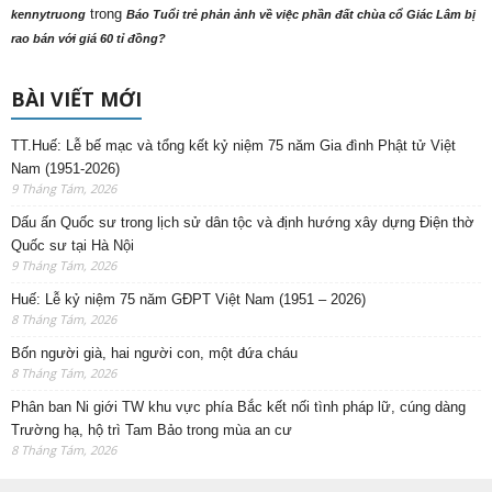
trong
kennytruong
Báo Tuổi trẻ phản ảnh về việc phần đất chùa cổ Giác Lâm bị
rao bán với giá 60 tỉ đồng?
BÀI VIẾT MỚI
TT.Huế: Lễ bế mạc và tổng kết kỷ niệm 75 năm Gia đình Phật tử Việt
Nam (1951-2026)
9 Tháng Tám, 2026
Dấu ấn Quốc sư trong lịch sử dân tộc và định hướng xây dựng Điện thờ
Quốc sư tại Hà Nội
9 Tháng Tám, 2026
Huế: Lễ kỷ niệm 75 năm GĐPT Việt Nam (1951 – 2026)
8 Tháng Tám, 2026
Bốn người già, hai người con, một đứa cháu
8 Tháng Tám, 2026
Phân ban Ni giới TW khu vực phía Bắc kết nối tình pháp lữ, cúng dàng
Trường hạ, hộ trì Tam Bảo trong mùa an cư
8 Tháng Tám, 2026