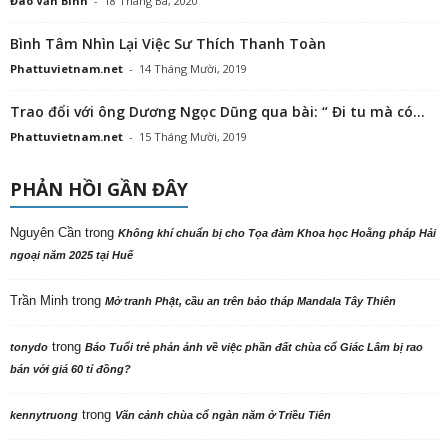
Đào Văn Bình
-
18 Tháng Ba, 2020
Bình Tâm Nhìn Lại Việc Sư Thích Thanh Toàn
Phattuvietnam.net
-
14 Tháng Mười, 2019
Trao đổi với ông Dương Ngọc Dũng qua bài: “ Đi tu mà có...
Phattuvietnam.net
-
15 Tháng Mười, 2019
PHẢN HỒI GẦN ĐÂY
Nguyên Cần
trong
Không khí chuẩn bị cho Tọa đàm Khoa học Hoằng pháp Hải
ngoại năm 2025 tại Huế
Trần Minh
trong
Mở tranh Phật, cầu an trên bảo tháp Mandala Tây Thiên
trong
tonydo
Báo Tuổi trẻ phản ảnh về việc phần đất chùa cổ Giác Lâm bị rao
bán với giá 60 tỉ đồng?
trong
kennytruong
Vãn cảnh chùa cổ ngàn năm ở Triều Tiên