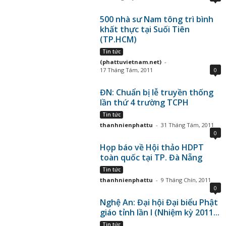
500 nhà sư Nam tông trì bình
khất thực tại Suối Tiên
(TP.HCM)
Tin tức
(phattuvietnam.net)
-
17 Tháng Tám, 2011
0
ĐN: Chuẩn bị lễ truyền thống
lần thứ 4 trường TCPH
Tin tức
thanhnienphattu
-
31 Tháng Tám, 2011
0
Họp báo về Hội thảo HDPT
toàn quốc tại TP. Đà Nẵng
Tin tức
thanhnienphattu
-
9 Tháng Chín, 2011
0
Nghệ An: Đại hội Đại biểu Phật
giáo tỉnh lần I (Nhiệm kỳ 2011...
Tin tức