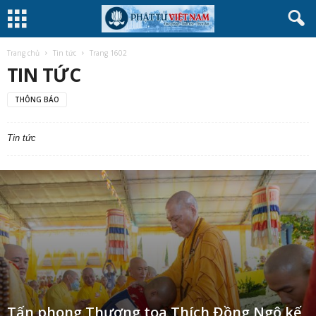
Trang chủ
Tin tức
Trang 1602
TIN TỨC
THÔNG BÁO
Tin tức
Tấn phong Thượng toạ Thích Đồng Ngộ kế