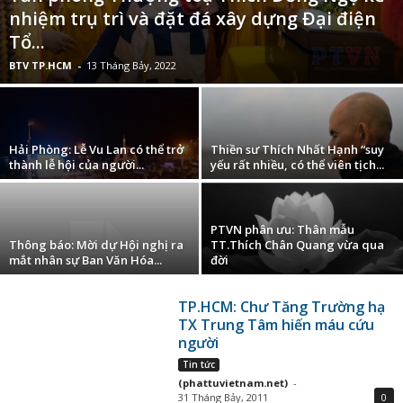
nhiệm trụ trì và đặt đá xây dựng Đại điện
Tổ...
BTV TP.HCM
-
13 Tháng Bảy, 2022
Hải Phòng: Lễ Vu Lan có thể trở
Thiền sư Thích Nhất Hạnh “suy
thành lễ hội của người...
yếu rất nhiều, có thể viên tịch...
PTVN phân ưu: Thân mẫu
Thông báo: Mời dự Hội nghị ra
TT.Thích Chân Quang vừa qua
mắt nhân sự Ban Văn Hóa...
đời
TP.HCM: Chư Tăng Trường hạ
TX Trung Tâm hiến máu cứu
người
Tin tức
(phattuvietnam.net)
-
31 Tháng Bảy, 2011
0