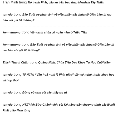
Trần Minh
trong
Mở tranh Phật, cầu an trên bảo tháp Mandala Tây Thiên
trong
tonydo
Báo Tuổi trẻ phản ảnh về việc phần đất chùa cổ Giác Lâm bị rao
bán với giá 60 tỉ đồng?
trong
kennytruong
Vãn cảnh chùa cổ ngàn năm ở Triều Tiên
trong
kennytruong
Báo Tuổi trẻ phản ảnh về việc phần đất chùa cổ Giác Lâm bị
rao bán với giá 60 tỉ đồng?
trong
Thích Thanh Châu
Quảng Ninh. Chùa Tiêu Dao Khóa Tu Học Cuối Năm
trong
tonydo
TP.HCM: “Văn hoá nghi lễ Phật giáo” cần có nghệ thuật, khoa học
và hợp thời
trong
tonydo
Đừng vô cảm với các thầy trụ trì
trong
tonydo
HT.Thích Bửu Chánh chia sẻ: Kỹ năng dẫn chương trình các lễ hội
Phật giáo Nam tông