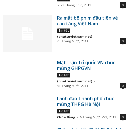
-
23 Tháng Chín, 2011
0
Ra mắt bộ phim đầu tiên về
cao tăng Việt Nam
Tin tức
(phattuvietnam.net)
-
20 Tháng Mười, 2011
0
Mặt trận Tổ quốc VN chúc
mừng GHPGVN
Tin tức
(phattuvietnam.net)
-
31 Tháng Mười, 2011
0
Lãnh đạo Thành phố chúc
mừng THPG Hà Nội
Tin tức
Chùa Bằng
-
6 Tháng Mười Một, 2011
0