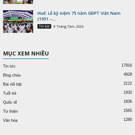
Huế: Lễ kỷ niệm 75 năm GĐPT Việt Nam
(1951 –...
Tin tức
8 Tháng Tám, 2026
MỤC XEM NHIỀU
17916
Tin tức
4928
Blog chùa
2122
Bài nổi bật
1932
Tuổi trẻ
1836
Quốc tế
1565
Từ thiện
1280
Văn hóa