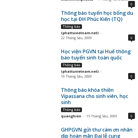
0
Thông báo tuyển học bổng du
học tại ĐH Phúc Kiến (TQ)
Thông báo
(phattuvietnam.net)
-
22 Tháng Sáu, 2009
0
Học viện PGVN tại Huế thông
báo tuyển sinh toàn quốc
Thông báo
(phattuvietnam.net)
-
19 Tháng Sáu, 2009
0
Thông báo khóa thiền
Vipassana cho sinh viên, học
sinh
Thông báo
quanghien
-
15 Tháng Sáu, 2009
0
GHPGVN gửi thư cám ơn nhân
dịp hoàn mãn Đại lễ cung