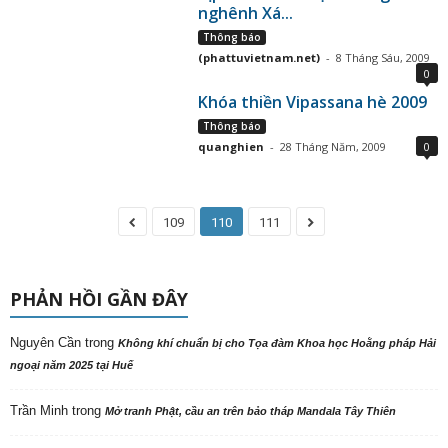
nghênh Xá...
Thông báo
(phattuvietnam.net)
-
8 Tháng Sáu, 2009
0
Khóa thiền Vipassana hè 2009
Thông báo
quanghien
-
28 Tháng Năm, 2009
0
109
110
111
PHẢN HỒI GẦN ĐÂY
Nguyên Cần
trong
Không khí chuẩn bị cho Tọa đàm Khoa học Hoằng pháp Hải
ngoại năm 2025 tại Huế
Trần Minh
trong
Mở tranh Phật, cầu an trên bảo tháp Mandala Tây Thiên