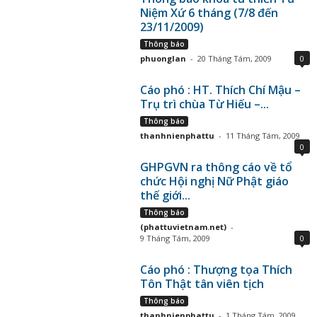
Niệm Xứ 6 tháng (7/8 đến
23/11/2009)
Thông báo
phuonglan
-
20 Tháng Tám, 2009
0
Cáo phó : HT. Thích Chí Mậu –
Trụ trì chùa Từ Hiếu –...
Thông báo
thanhnienphattu
-
11 Tháng Tám, 2009
0
GHPGVN ra thông cáo về tổ
chức Hội nghị Nữ Phật giáo
thế giới...
Thông báo
(phattuvietnam.net)
-
9 Tháng Tám, 2009
0
Cáo phó : Thượng tọa Thích
Tôn Thật tân viên tịch
Thông báo
thanhnienphattu
-
1 Tháng Tám, 2009