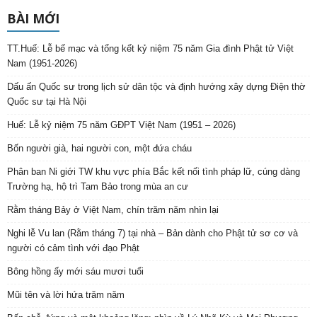
BÀI MỚI
TT.Huế: Lễ bế mạc và tổng kết kỷ niệm 75 năm Gia đình Phật tử Việt
Nam (1951-2026)
Dấu ấn Quốc sư trong lịch sử dân tộc và định hướng xây dựng Điện thờ
Quốc sư tại Hà Nội
Huế: Lễ kỷ niệm 75 năm GĐPT Việt Nam (1951 – 2026)
Bốn người già, hai người con, một đứa cháu
Phân ban Ni giới TW khu vực phía Bắc kết nối tình pháp lữ, cúng dàng
Trường hạ, hộ trì Tam Bảo trong mùa an cư
Rằm tháng Bảy ở Việt Nam, chín trăm năm nhìn lại
Nghi lễ Vu lan (Rằm tháng 7) tại nhà – Bản dành cho Phật tử sơ cơ và
người có cảm tình với đạo Phật
Bông hồng ấy mới sáu mươi tuổi
Mũi tên và lời hứa trăm năm