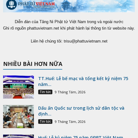
Diễn đàn của Tăng Ni Phật tử Việt Nam trong và ngoài nước
Ghi rõ nguồn phattuvietnam.net khi phát hành lại thông tin từ website này.
Liên hệ chúng tôi:
trisu@phattuvietnam.net
NHIỀU BÀI HƠN NỮA
TT.Huế: Lễ bế mạc và tổng kết kỷ niệm 75
năm...
Tin tức
9 Tháng Tám, 2026
Dấu ấn Quốc sư trong lịch sử dân tộc và
định...
Tin tức
9 Tháng Tám, 2026
Huế: Lễ kỷ niệm 75 năm GĐPT Việt Nam