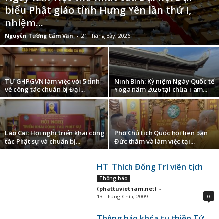
biểu Phật giáo tỉnh Hưng Yên lần thứ I,
nhiệm...
Nguyễn Tường Cẩm Vân
-
21 Tháng Bảy, 2026
TƯ GHPGVN làm việc với 5 tỉnh
Ninh Bình: Kỷ niệm Ngày Quốc tế
về công tác chuẩn bị Đại...
Yoga năm 2026 tại chùa Tam...
Lào Cai: Hội nghị triển khai công
Phó Chủ tịch Quốc hội liên ban
tác Phật sự và chuẩn bị...
Đức thăm và làm việc tại...
HT. Thích Đổng Trí viên tịch
Thông báo
(phattuvietnam.net)
-
13 Tháng Chín, 2009
0
Thông báo khóa tu thiền Tứ