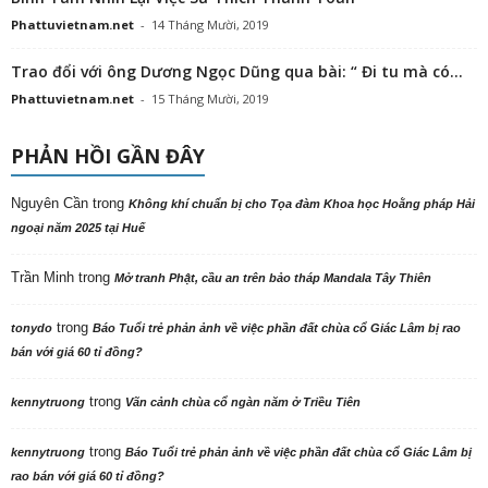
Phattuvietnam.net
-
14 Tháng Mười, 2019
Trao đổi với ông Dương Ngọc Dũng qua bài: “ Đi tu mà có...
Phattuvietnam.net
-
15 Tháng Mười, 2019
PHẢN HỒI GẦN ĐÂY
Nguyên Cần
trong
Không khí chuẩn bị cho Tọa đàm Khoa học Hoằng pháp Hải
ngoại năm 2025 tại Huế
Trần Minh
trong
Mở tranh Phật, cầu an trên bảo tháp Mandala Tây Thiên
trong
tonydo
Báo Tuổi trẻ phản ảnh về việc phần đất chùa cổ Giác Lâm bị rao
bán với giá 60 tỉ đồng?
trong
kennytruong
Vãn cảnh chùa cổ ngàn năm ở Triều Tiên
trong
kennytruong
Báo Tuổi trẻ phản ảnh về việc phần đất chùa cổ Giác Lâm bị
rao bán với giá 60 tỉ đồng?