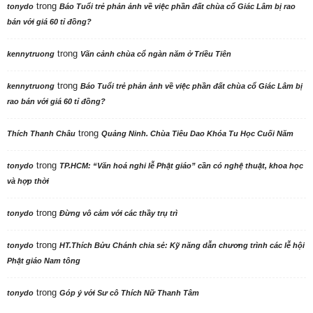
trong
tonydo
Báo Tuổi trẻ phản ảnh về việc phần đất chùa cổ Giác Lâm bị rao
bán với giá 60 tỉ đồng?
trong
kennytruong
Vãn cảnh chùa cổ ngàn năm ở Triều Tiên
trong
kennytruong
Báo Tuổi trẻ phản ảnh về việc phần đất chùa cổ Giác Lâm bị
rao bán với giá 60 tỉ đồng?
trong
Thích Thanh Châu
Quảng Ninh. Chùa Tiêu Dao Khóa Tu Học Cuối Năm
trong
tonydo
TP.HCM: “Văn hoá nghi lễ Phật giáo” cần có nghệ thuật, khoa học
và hợp thời
trong
tonydo
Đừng vô cảm với các thầy trụ trì
trong
tonydo
HT.Thích Bửu Chánh chia sẻ: Kỹ năng dẫn chương trình các lễ hội
Phật giáo Nam tông
trong
tonydo
Góp ý với Sư cô Thích Nữ Thanh Tâm