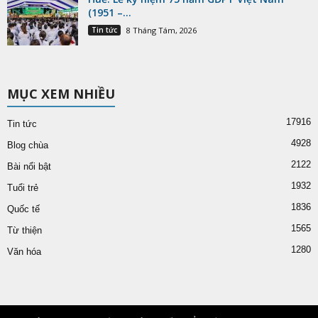
(1951 –...
Tin tức
8 Tháng Tám, 2026
MỤC XEM NHIỀU
17916
Tin tức
4928
Blog chùa
2122
Bài nổi bật
1932
Tuổi trẻ
1836
Quốc tế
1565
Từ thiện
1280
Văn hóa