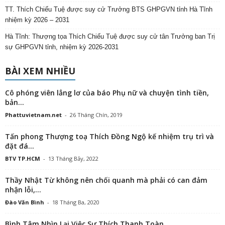
TT. Thích Chiếu Tuệ được suy cử Trưởng BTS GHPGVN tỉnh Hà Tĩnh
nhiệm kỳ 2026 – 2031
Hà Tĩnh: Thượng tọa Thích Chiếu Tuệ được suy cử tân Trưởng ban Trị
sự GHPGVN tỉnh, nhiệm kỳ 2026-2031
BÀI XEM NHIỀU
Cô phóng viên lẳng lơ của báo Phụ nữ và chuyện tình tiền,
bản...
Phattuvietnam.net
-
26 Tháng Chín, 2019
Tấn phong Thượng toạ Thích Đồng Ngộ kế nhiệm trụ trì và
đặt đá...
BTV TP.HCM
-
13 Tháng Bảy, 2022
Thầy Nhật Từ không nên chối quanh mà phải có can đảm
nhận lỗi,...
Đào Văn Bình
-
18 Tháng Ba, 2020
Bình Tâm Nhìn Lại Việc Sư Thích Thanh Toàn