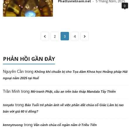
Phattuvietnam.net
-
5 Tháng Năm, 2025
0
2
3
4
PHẢN HỒI GẦN ĐÂY
Nguyên Cần
trong
Không khí chuẩn bị cho Tọa đàm Khoa học Hoằng pháp Hải
ngoại năm 2025 tại Huế
Trần Minh
trong
Mở tranh Phật, cầu an trên bảo tháp Mandala Tây Thiên
trong
tonydo
Báo Tuổi trẻ phản ảnh về việc phần đất chùa cổ Giác Lâm bị rao
bán với giá 60 tỉ đồng?
trong
kennytruong
Vãn cảnh chùa cổ ngàn năm ở Triều Tiên