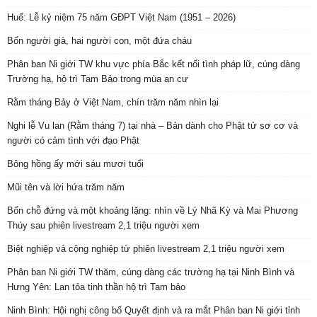
Huế: Lễ kỷ niệm 75 năm GĐPT Việt Nam (1951 – 2026)
Bốn người già, hai người con, một đứa cháu
Phân ban Ni giới TW khu vực phía Bắc kết nối tình pháp lữ, cúng dàng
Trường hạ, hộ trì Tam Bảo trong mùa an cư
Rằm tháng Bảy ở Việt Nam, chín trăm năm nhìn lại
Nghi lễ Vu lan (Rằm tháng 7) tại nhà – Bản dành cho Phật tử sơ cơ và
người có cảm tình với đạo Phật
Bông hồng ấy mới sáu mươi tuổi
Mũi tên và lời hứa trăm năm
Bốn chỗ đứng và một khoảng lặng: nhìn về Lý Nhã Kỳ và Mai Phương
Thúy sau phiên livestream 2,1 triệu người xem
Biệt nghiệp và cộng nghiệp từ phiên livestream 2,1 triệu người xem
Phân ban Ni giới TW thăm, cúng dàng các trường hạ tại Ninh Bình và
Hưng Yên: Lan tỏa tinh thần hộ trì Tam bảo
Ninh Bình: Hội nghị công bố Quyết định và ra mắt Phân ban Ni giới tỉnh