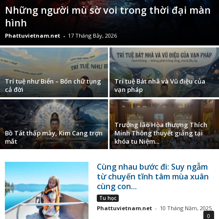
Những người mù sờ voi trong thời đại màn
hình
Phattuvietnam.net
-
17 Tháng Bảy, 2026
Trí tuệ như Biển – Bốn chữ tụng
Trí tuệ Bát nhã và Vũ điệu của
cả đời
vạn pháp
Trưởng lão Hòa thượng Thích
Bồ Tát thấp mày, Kim Cang trợn
Minh Thông thuyết giảng tại
mắt
khóa tu Niệm...
Cùng nhau bước đi: Suy ngẫm
từ chuyến tĩnh tâm mùa xuân
cùng con...
Tu học
Phattuvietnam.net
-
10 Tháng Năm, 2025
0