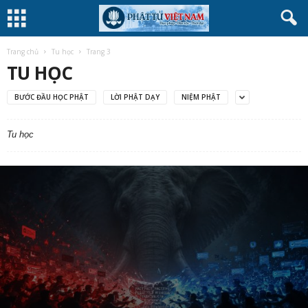
Trang chủ
Tu học
Trang 3
TU HỌC
BƯỚC ĐẦU HỌC PHẬT
LỜI PHẬT DẠY
NIỆM PHẬT
Tu học