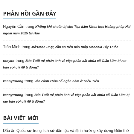
PHẢN HỒI GẦN ĐÂY
Nguyên Cần
trong
Không khí chuẩn bị cho Tọa đàm Khoa học Hoằng pháp Hải
ngoại năm 2025 tại Huế
Trần Minh
trong
Mở tranh Phật, cầu an trên bảo tháp Mandala Tây Thiên
trong
tonydo
Báo Tuổi trẻ phản ảnh về việc phần đất chùa cổ Giác Lâm bị rao
bán với giá 60 tỉ đồng?
trong
kennytruong
Vãn cảnh chùa cổ ngàn năm ở Triều Tiên
trong
kennytruong
Báo Tuổi trẻ phản ảnh về việc phần đất chùa cổ Giác Lâm bị
rao bán với giá 60 tỉ đồng?
BÀI VIẾT MỚI
Dấu ấn Quốc sư trong lịch sử dân tộc và định hướng xây dựng Điện thờ