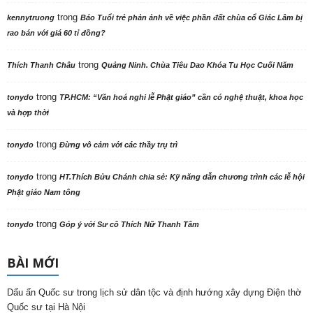
trong
kennytruong
Báo Tuổi trẻ phản ảnh về việc phần đất chùa cổ Giác Lâm bị
rao bán với giá 60 tỉ đồng?
trong
Thích Thanh Châu
Quảng Ninh. Chùa Tiêu Dao Khóa Tu Học Cuối Năm
trong
tonydo
TP.HCM: “Văn hoá nghi lễ Phật giáo” cần có nghệ thuật, khoa học
và hợp thời
trong
tonydo
Đừng vô cảm với các thầy trụ trì
trong
tonydo
HT.Thích Bửu Chánh chia sẻ: Kỹ năng dẫn chương trình các lễ hội
Phật giáo Nam tông
trong
tonydo
Góp ý với Sư cô Thích Nữ Thanh Tâm
BÀI MỚI
Dấu ấn Quốc sư trong lịch sử dân tộc và định hướng xây dựng Điện thờ
Quốc sư tại Hà Nội