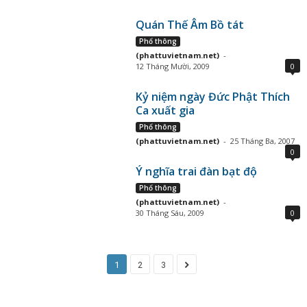
Quán Thế Âm Bồ tát
Phổ thông
(phattuvietnam.net)
-
12 Tháng Mười, 2009
0
Kỷ niệm ngày Đức Phật Thích
Ca xuất gia
Phổ thông
(phattuvietnam.net)
-
25 Tháng Ba, 2007
0
Ý nghĩa trai đàn bạt độ
Phổ thông
(phattuvietnam.net)
-
30 Tháng Sáu, 2009
0
1
2
3