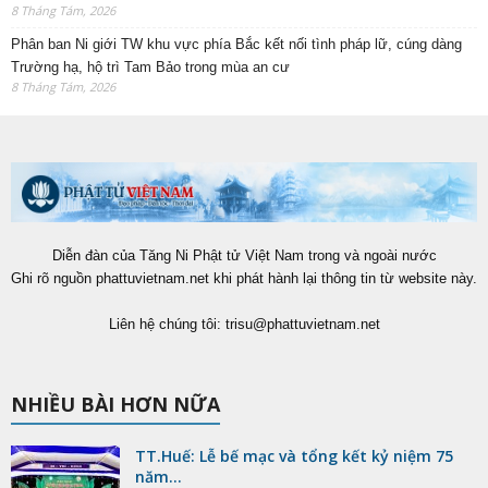
8 Tháng Tám, 2026
Phân ban Ni giới TW khu vực phía Bắc kết nối tình pháp lữ, cúng dàng
Trường hạ, hộ trì Tam Bảo trong mùa an cư
8 Tháng Tám, 2026
Diễn đàn của Tăng Ni Phật tử Việt Nam trong và ngoài nước
Ghi rõ nguồn phattuvietnam.net khi phát hành lại thông tin từ website này.
Liên hệ chúng tôi:
trisu@phattuvietnam.net
NHIỀU BÀI HƠN NỮA
TT.Huế: Lễ bế mạc và tổng kết kỷ niệm 75
năm...