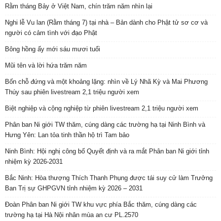
Rằm tháng Bảy ở Việt Nam, chín trăm năm nhìn lại
Nghi lễ Vu lan (Rằm tháng 7) tại nhà – Bản dành cho Phật tử sơ cơ và
người có cảm tình với đạo Phật
Bông hồng ấy mới sáu mươi tuổi
Mũi tên và lời hứa trăm năm
Bốn chỗ đứng và một khoảng lặng: nhìn về Lý Nhã Kỳ và Mai Phương
Thúy sau phiên livestream 2,1 triệu người xem
Biệt nghiệp và cộng nghiệp từ phiên livestream 2,1 triệu người xem
Phân ban Ni giới TW thăm, cúng dàng các trường hạ tại Ninh Bình và
Hưng Yên: Lan tỏa tinh thần hộ trì Tam bảo
Ninh Bình: Hội nghị công bố Quyết định và ra mắt Phân ban Ni giới tỉnh
nhiệm kỳ 2026-2031
Bắc Ninh: Hòa thượng Thích Thanh Phụng được tái suy cử làm Trưởng
Ban Trị sự GHPGVN tỉnh nhiệm kỳ 2026 – 2031
Đoàn Phân ban Ni giới TW khu vực phía Bắc thăm, cúng dàng các
trường hạ tại Hà Nội nhân mùa an cư PL.2570