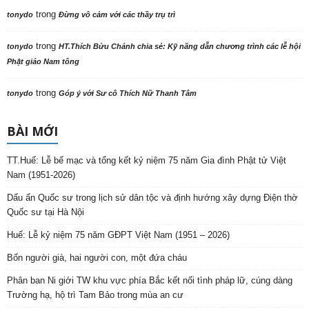
trong
tonydo
Đừng vô cảm với các thầy trụ trì
trong
tonydo
HT.Thích Bửu Chánh chia sẻ: Kỹ năng dẫn chương trình các lễ hội
Phật giáo Nam tông
trong
tonydo
Góp ý với Sư cô Thích Nữ Thanh Tâm
BÀI MỚI
TT.Huế: Lễ bế mạc và tổng kết kỷ niệm 75 năm Gia đình Phật tử Việt
Nam (1951-2026)
Dấu ấn Quốc sư trong lịch sử dân tộc và định hướng xây dựng Điện thờ
Quốc sư tại Hà Nội
Huế: Lễ kỷ niệm 75 năm GĐPT Việt Nam (1951 – 2026)
Bốn người già, hai người con, một đứa cháu
Phân ban Ni giới TW khu vực phía Bắc kết nối tình pháp lữ, cúng dàng
Trường hạ, hộ trì Tam Bảo trong mùa an cư