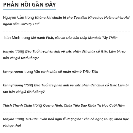
PHẢN HỒI GẦN ĐÂY
Nguyên Cần
trong
Không khí chuẩn bị cho Tọa đàm Khoa học Hoằng pháp Hải
ngoại năm 2025 tại Huế
Trần Minh
trong
Mở tranh Phật, cầu an trên bảo tháp Mandala Tây Thiên
trong
tonydo
Báo Tuổi trẻ phản ảnh về việc phần đất chùa cổ Giác Lâm bị rao
bán với giá 60 tỉ đồng?
trong
kennytruong
Vãn cảnh chùa cổ ngàn năm ở Triều Tiên
trong
kennytruong
Báo Tuổi trẻ phản ảnh về việc phần đất chùa cổ Giác Lâm bị
rao bán với giá 60 tỉ đồng?
trong
Thích Thanh Châu
Quảng Ninh. Chùa Tiêu Dao Khóa Tu Học Cuối Năm
trong
tonydo
TP.HCM: “Văn hoá nghi lễ Phật giáo” cần có nghệ thuật, khoa học
và hợp thời