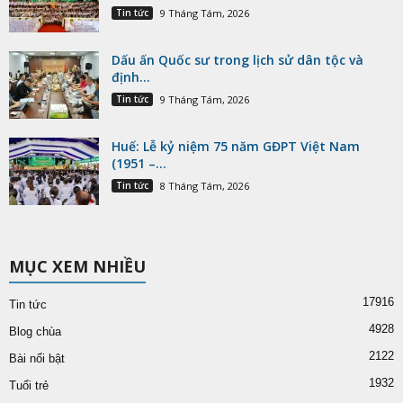
Tin tức
9 Tháng Tám, 2026
Dấu ấn Quốc sư trong lịch sử dân tộc và
định...
Tin tức
9 Tháng Tám, 2026
Huế: Lễ kỷ niệm 75 năm GĐPT Việt Nam
(1951 –...
Tin tức
8 Tháng Tám, 2026
MỤC XEM NHIỀU
17916
Tin tức
4928
Blog chùa
2122
Bài nổi bật
1932
Tuổi trẻ