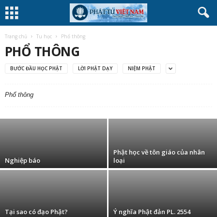
Trang chủ
Tu học
Phổ thông
PHỔ THÔNG
BƯỚC ĐẦU HỌC PHẬT
LỜI PHẬT DẠY
NIỆM PHẬT
Ý nghĩa nhẫn nhục của đạo Phật
Phổ thông
(phattuvietnam.net)
-
29 Tháng Mười Hai, 2010
Phật học về tôn giáo của nhân
Nghiệp báo
loại
Tại sao có đạo Phật?
Ý nghĩa Phật đản PL. 2554