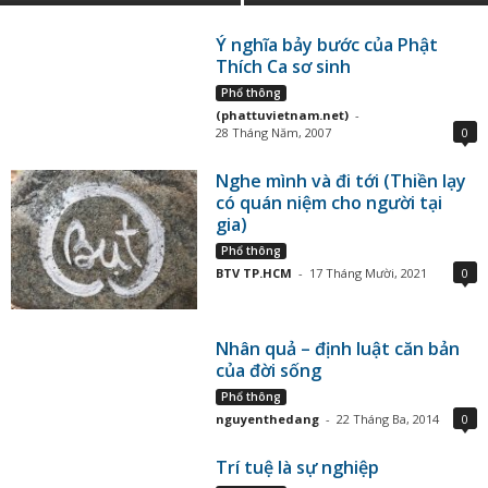
Ý nghĩa bảy bước của Phật
Thích Ca sơ sinh
Phổ thông
(phattuvietnam.net)
-
28 Tháng Năm, 2007
0
Nghe mình và đi tới (Thiền lạy
có quán niệm cho người tại
gia)
Phổ thông
BTV TP.HCM
-
17 Tháng Mười, 2021
0
Nhân quả – định luật căn bản
của đời sống
Phổ thông
nguyenthedang
-
22 Tháng Ba, 2014
0
Trí tuệ là sự nghiệp