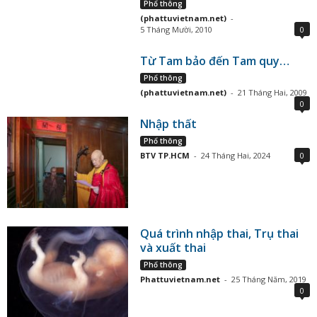
Phổ thông
(phattuvietnam.net)
-
5 Tháng Mười, 2010
0
Từ Tam bảo đến Tam quy…
Phổ thông
(phattuvietnam.net)
-
21 Tháng Hai, 2009
0
Nhập thất
Phổ thông
BTV TP.HCM
-
24 Tháng Hai, 2024
0
Quá trình nhập thai, Trụ thai
và xuất thai
Phổ thông
Phattuvietnam.net
-
25 Tháng Năm, 2019
0