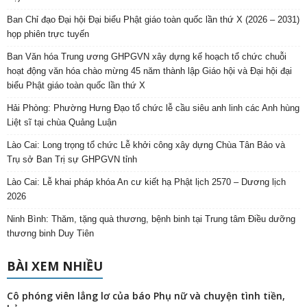
Ban Chỉ đạo Đại hội Đại biểu Phật giáo toàn quốc lần thứ X (2026 – 2031)
họp phiên trực tuyến
Ban Văn hóa Trung ương GHPGVN xây dựng kế hoạch tổ chức chuỗi
hoạt động văn hóa chào mừng 45 năm thành lập Giáo hội và Đại hội đại
biểu Phật giáo toàn quốc lần thứ X
Hải Phòng: Phường Hưng Đạo tổ chức lễ cầu siêu anh linh các Anh hùng
Liệt sĩ tại chùa Quảng Luận
Lào Cai: Long trọng tổ chức Lễ khởi công xây dựng Chùa Tân Bảo và
Trụ sở Ban Trị sự GHPGVN tỉnh
Lào Cai: Lễ khai pháp khóa An cư kiết hạ Phật lịch 2570 – Dương lịch
2026
Ninh Bình: Thăm, tặng quà thương, bệnh binh tại Trung tâm Điều dưỡng
thương binh Duy Tiên
BÀI XEM NHIỀU
Cô phóng viên lẳng lơ của báo Phụ nữ và chuyện tình tiền,