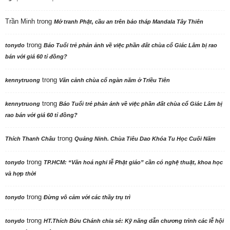
Trần Minh
trong
Mở tranh Phật, cầu an trên bảo tháp Mandala Tây Thiên
trong
tonydo
Báo Tuổi trẻ phản ảnh về việc phần đất chùa cổ Giác Lâm bị rao
bán với giá 60 tỉ đồng?
trong
kennytruong
Vãn cảnh chùa cổ ngàn năm ở Triều Tiên
trong
kennytruong
Báo Tuổi trẻ phản ảnh về việc phần đất chùa cổ Giác Lâm bị
rao bán với giá 60 tỉ đồng?
trong
Thích Thanh Châu
Quảng Ninh. Chùa Tiêu Dao Khóa Tu Học Cuối Năm
trong
tonydo
TP.HCM: “Văn hoá nghi lễ Phật giáo” cần có nghệ thuật, khoa học
và hợp thời
trong
tonydo
Đừng vô cảm với các thầy trụ trì
trong
tonydo
HT.Thích Bửu Chánh chia sẻ: Kỹ năng dẫn chương trình các lễ hội