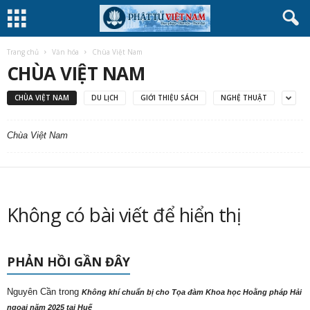
Trang chủ
Văn hóa
Chùa Việt Nam
CHÙA VIỆT NAM
CHÙA VIỆT NAM
DU LỊCH
GIỚI THIỆU SÁCH
NGHỆ THUẬT
Chùa Việt Nam
Không có bài viết để hiển thị
PHẢN HỒI GẦN ĐÂY
Nguyên Cần
trong
Không khí chuẩn bị cho Tọa đàm Khoa học Hoằng pháp Hải
ngoại năm 2025 tại Huế