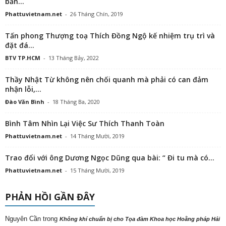
bản...
Phattuvietnam.net
-
26 Tháng Chín, 2019
Tấn phong Thượng toạ Thích Đồng Ngộ kế nhiệm trụ trì và
đặt đá...
BTV TP.HCM
-
13 Tháng Bảy, 2022
Thầy Nhật Từ không nên chối quanh mà phải có can đảm
nhận lỗi,...
Đào Văn Bình
-
18 Tháng Ba, 2020
Bình Tâm Nhìn Lại Việc Sư Thích Thanh Toàn
Phattuvietnam.net
-
14 Tháng Mười, 2019
Trao đổi với ông Dương Ngọc Dũng qua bài: “ Đi tu mà có...
Phattuvietnam.net
-
15 Tháng Mười, 2019
PHẢN HỒI GẦN ĐÂY
Nguyên Cần
trong
Không khí chuẩn bị cho Tọa đàm Khoa học Hoằng pháp Hải