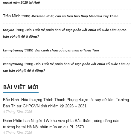
ngoại năm 2025 tại Huế
Trần Minh
trong
Mở tranh Phật, cầu an trên bảo tháp Mandala Tây Thiên
trong
tonydo
Báo Tuổi trẻ phản ảnh về việc phần đất chùa cổ Giác Lâm bị rao
bán với giá 60 tỉ đồng?
trong
kennytruong
Vãn cảnh chùa cổ ngàn năm ở Triều Tiên
trong
kennytruong
Báo Tuổi trẻ phản ảnh về việc phần đất chùa cổ Giác Lâm bị
rao bán với giá 60 tỉ đồng?
BÀI VIẾT MỚI
Bắc Ninh: Hòa thượng Thích Thanh Phụng được tái suy cử làm Trưởng
Ban Trị sự GHPGVN tỉnh nhiệm kỳ 2026 – 2031
4 Tháng Tám, 2026
Đoàn Phân ban Ni giới TW khu vực phía Bắc thăm, cúng dàng các
trường hạ tại Hà Nội nhân mùa an cư PL.2570
4 Tháng Tám, 2026