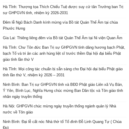
Hà Tĩnh: Thượng tọa Thích Chiếu Tuệ được suy cử tân Trưởng ban Trị
sự GHPGVN tỉnh, nhiệm kỳ 2026-2031
Đêm lễ Ngũ Bách Danh kính mừng vía Bồ tát Quán Thế Âm tại chùa
Phước Hưng
Gia Lai: Thiêng liêng đêm vía Bồ tát Quán Thế Âm tại Ni viện Quan Âm
Hà Tĩnh: Chư Tôn đức Ban Trị sự GHPGVN tỉnh dâng hương bạch Phật,
bạch Tổ và tri ân các anh hùng liệt sĩ trước thềm Đại hội đại biểu Phật
giáo tỉnh lần thứ V
Hà Tĩnh: Mọi công tác chuẩn bị sẵn sàng cho Đại hội đại biểu Phật giáo
tỉnh lần thứ V, nhiệm kỳ 2026 – 2031
Ninh Bình: Ban Trị sự GHPGVN tỉnh và BĐD Phật giáo Liên xã Vụ Bản,
Ý Yên, Bình Lục, Nghĩa Hưng chúc mừng Ban Dân tộc và Tôn giáo tỉnh
nhân ngày truyền thống
Hà Nội: GHPGVN chúc mừng ngày truyền thống ngành quản lý Nhà
nước về Tôn giáo
Ninh Bình: Đại lễ cất nóc Nhà thờ tổ Tổ đình Đỗ Linh Quang Tự ( Chùa
Đọ)