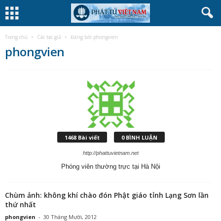
Trang chủ
Các tác giả
Đăng bởi phongvien
phongvien
1468 Bài viết
0 BÌNH LUẬN
http://phattuvietnam.net
Phóng viên thường trực tại Hà Nội
Chùm ảnh: không khí chào đón Phật giáo tỉnh Lạng Sơn lần
thứ nhất
phongvien
-
30 Tháng Mười, 2012