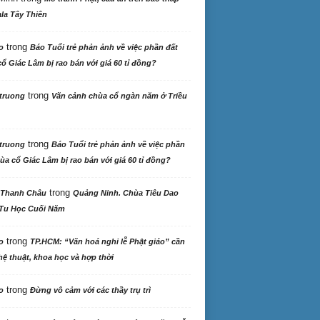
la Tây Thiên
trong
o
Báo Tuổi trẻ phản ảnh về việc phần đất
ổ Giác Lâm bị rao bán với giá 60 tỉ đồng?
trong
truong
Vãn cảnh chùa cổ ngàn năm ở Triều
trong
truong
Báo Tuổi trẻ phản ảnh về việc phần
ùa cổ Giác Lâm bị rao bán với giá 60 tỉ đồng?
trong
 Thanh Châu
Quảng Ninh. Chùa Tiêu Dao
Tu Học Cuối Năm
trong
o
TP.HCM: “Văn hoá nghi lễ Phật giáo” cần
ệ thuật, khoa học và hợp thời
trong
o
Đừng vô cảm với các thầy trụ trì