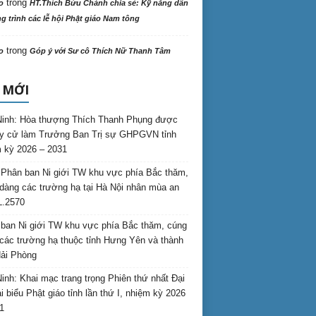
trong
o
HT.Thích Bửu Chánh chia sẻ: Kỹ năng dẫn
 trình các lễ hội Phật giáo Nam tông
trong
o
Góp ý với Sư cô Thích Nữ Thanh Tâm
 MỚI
inh: Hòa thượng Thích Thanh Phụng được
uy cử làm Trưởng Ban Trị sự GHPGVN tỉnh
 kỳ 2026 – 2031
Phân ban Ni giới TW khu vực phía Bắc thăm,
dàng các trường hạ tại Hà Nội nhân mùa an
L.2570
ban Ni giới TW khu vực phía Bắc thăm, cúng
các trường hạ thuộc tỉnh Hưng Yên và thành
ải Phòng
inh: Khai mạc trang trọng Phiên thứ nhất Đại
ại biểu Phật giáo tỉnh lần thứ I, nhiệm kỳ 2026
1