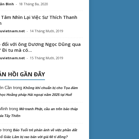
ăn Bình
-
18 Tháng Ba, 2020
 Tâm Nhìn Lại Việc Sư Thích Thanh
n
uvietnam.net
-
14 Tháng Mười, 2019
 đổi với ông Dương Ngọc Dũng qua
“ Đi tu mà có...
uvietnam.net
-
15 Tháng Mười, 2019
N HỒI GẦN ĐÂY
ên Cần
trong
Không khí chuẩn bị cho Tọa đàm
học Hoằng pháp Hải ngoại năm 2025 tại Huế
Minh
trong
Mở tranh Phật, cầu an trên bảo tháp
la Tây Thiên
trong
o
Báo Tuổi trẻ phản ảnh về việc phần đất
ổ Giác Lâm bị rao bán với giá 60 tỉ đồng?