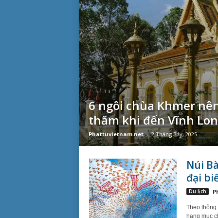
6 ngôi chùa Khmer nê
thăm khi đến Vĩnh Lo
Phattuvietnam.net
-
2 Tháng Bảy, 2025
Núi B
đại bi
Du lịch
P
Theo thông 
hạng mục ch