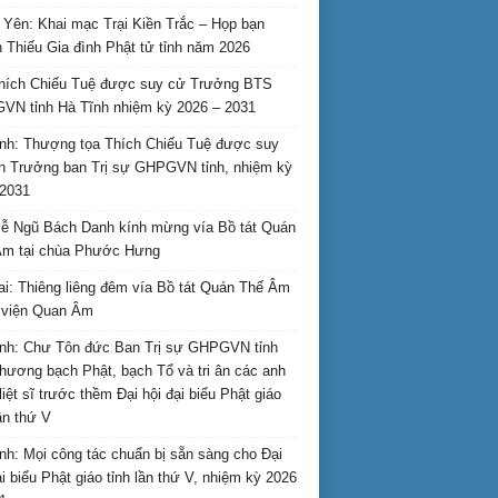
Yên: Khai mạc Trại Kiền Trắc – Họp bạn
 Thiếu Gia đình Phật tử tỉnh năm 2026
hích Chiếu Tuệ được suy cử Trưởng BTS
N tỉnh Hà Tĩnh nhiệm kỳ 2026 – 2031
nh: Thượng tọa Thích Chiếu Tuệ được suy
n Trưởng ban Trị sự GHPGVN tỉnh, nhiệm kỳ
2031
ễ Ngũ Bách Danh kính mừng vía Bồ tát Quán
Âm tại chùa Phước Hưng
ai: Thiêng liêng đêm vía Bồ tát Quán Thế Âm
i viện Quan Âm
nh: Chư Tôn đức Ban Trị sự GHPGVN tỉnh
hương bạch Phật, bạch Tổ và tri ân các anh
liệt sĩ trước thềm Đại hội đại biểu Phật giáo
lần thứ V
nh: Mọi công tác chuẩn bị sẵn sàng cho Đại
ại biểu Phật giáo tỉnh lần thứ V, nhiệm kỳ 2026