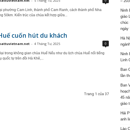
0
hattuvietnam.net
-
5 Tháng Tư, 2025
– 203
ại phường Cam Linh, thành phố Cam Ranh, cách thành phố Nha
Ninh 
g 50km. Kiến trúc của chùa kết hợp giữa...
giáo 
chúc 
ngày 
Huế cuốn hút du khách
Hà Nộ
0
hattuvietnam.net
-
4 Tháng Tư, 2025
ngành
ại trong không gian chùa Huế Nếu như du lịch chùa Huế nổi tiếng
Ninh 
 quốc tự trên đồi Hà Khê,...
Linh 
Ban C
lần t
Ban 
hoạch
Trang 1 của 37
45 nă
giáo 
Hải P
anh l
Lào C