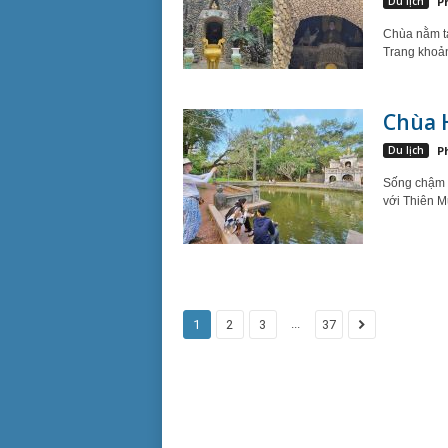
Du lịch
P
Chùa nằm t
Trang khoản
Chùa 
Du lịch
P
Sống chậm l
với Thiên Mụ
...
1
2
3
37