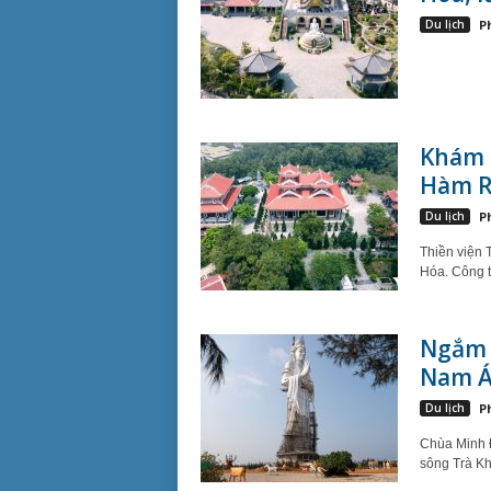
Du lịch
P
Khám 
Hàm R
Du lịch
P
Thiền viện 
Hóa. Công tr
Ngắm 
Nam 
Du lịch
P
Chùa Minh 
sông Trà Kh