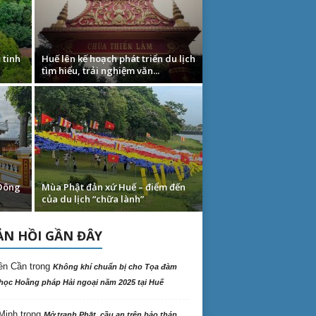
 tinh
Huế lên kế hoạch phát triển du lịch
tìm hiểu, trải nghiệm văn...
 Đông
Mùa Phật đản xứ Huế – điểm đến
của du lịch “chữa lành”
N HỒI GẦN ĐÂY
ên Cần
trong
Không khí chuẩn bị cho Tọa đàm
học Hoằng pháp Hải ngoại năm 2025 tại Huế
Minh
trong
Mở tranh Phật, cầu an trên bảo tháp