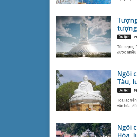
Tượng 
tượng 
Du lịch
P
Tôn tượng P
được nhiều 
Ngôi c
Tàu, lư
Du lịch
P
Tọa lạc trên
văn hóa, đồn
Ngôi 
Hóa, l