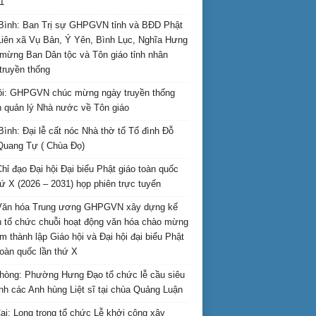
1
Bình: Ban Trị sự GHPGVN tỉnh và BĐD Phật
Liên xã Vụ Bản, Ý Yên, Bình Lục, Nghĩa Hưng
mừng Ban Dân tộc và Tôn giáo tỉnh nhân
truyền thống
i: GHPGVN chúc mừng ngày truyền thống
 quản lý Nhà nước về Tôn giáo
Bình: Đại lễ cất nóc Nhà thờ tổ Tổ đình Đỗ
Quang Tự ( Chùa Đọ)
hỉ đạo Đại hội Đại biểu Phật giáo toàn quốc
hứ X (2026 – 2031) họp phiên trực tuyến
Văn hóa Trung ương GHPGVN xây dựng kế
 tổ chức chuỗi hoạt động văn hóa chào mừng
m thành lập Giáo hội và Đại hội đại biểu Phật
toàn quốc lần thứ X
hòng: Phường Hưng Đạo tổ chức lễ cầu siêu
inh các Anh hùng Liệt sĩ tại chùa Quảng Luận
ai: Long trọng tổ chức Lễ khởi công xây