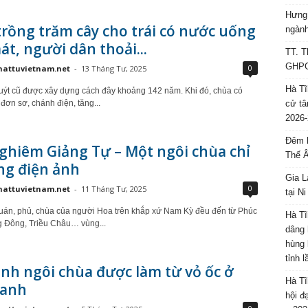
Hưng 
rồng trăm cây cho trái có nước uống
ngành
át, người dân thoải...
TT. T
GHPGV
0
hattuvietnam.net
-
13 Tháng Tư, 2025
Hà Tĩ
ýt cũ được xây dựng cách đây khoảng 142 năm. Khi đó, chùa có
t đơn sơ, chánh điện, tăng...
cử tâ
2026-
Đêm l
ghiêm Giảng Tự – Một ngôi chùa chỉ
Thế 
ng điện ảnh
Gia L
0
hattuvietnam.net
-
11 Tháng Tư, 2025
tại N
quán, phủ, chùa của người Hoa trên khắp xứ Nam Kỳ đều đến từ Phúc
Hà Tĩ
 Đông, Triều Châu… vùng...
dâng 
hùng 
tỉnh 
nh ngôi chùa được làm từ vỏ ốc ở
Hà Tĩ
anh
hội đ