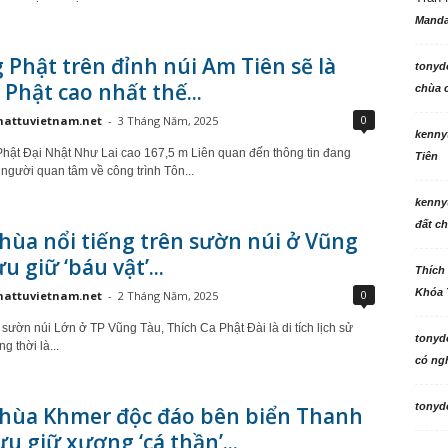
Manda
Phật trên đỉnh núi Am Tiên sẽ là
tonyd
Phật cao nhất thế...
chùa c
0
hattuvietnam.net
-
3 Tháng Năm, 2025
kenny
hật Đại Nhật Như Lai cao 167,5 m Liên quan đến thông tin đang
Tiên
người quan tâm về công trình Tôn...
kenny
đất ch
hùa nổi tiếng trên sườn núi ở Vũng
u giữ ‘báu vật’...
Thích
Khóa 
0
hattuvietnam.net
-
2 Tháng Năm, 2025
 sườn núi Lớn ở TP Vũng Tàu, Thích Ca Phật Đài là di tích lịch sử
tonyd
g thời là...
có ngh
tonyd
chùa Khmer độc đáo bên biển Thanh
ưu giữ xương ‘cá thần’...