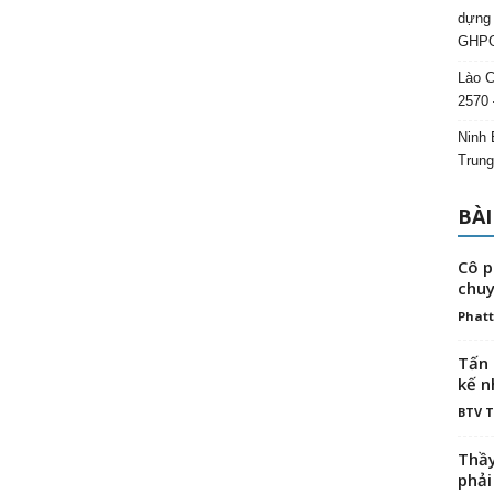
dựng 
GHPG
Lào C
2570 
Ninh 
Trung
BÀI
Cô p
chuy
Phatt
Tấn 
kế n
BTV 
Thầy
phải