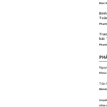
Đào V
Bình
Toà
Phatt
Trao
bài: 
Phatt
PHẢ
Nguy
Khoa 
Trần 
Manda
tonyd
chùa c