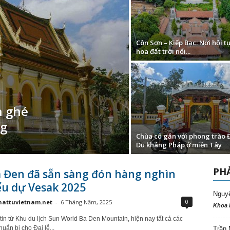
Côn Sơn – Kiếp Bạc: Nơi hội tụ
hoa đất trời nổi...
n ghé
ng
Chùa cổ gắn với phong trào
Du kháng Pháp ở miền Tây
PHẢ
à Đen đã sẵn sàng đón hàng nghìn
ểu dự Vesak 2025
Nguy
0
hattuvietnam.net
-
6 Tháng Năm, 2025
Khoa 
tin từ Khu du lịch Sun World Ba Den Mountain, hiện nay tất cả các
uẩn bị cho Đại lễ...
Trần 