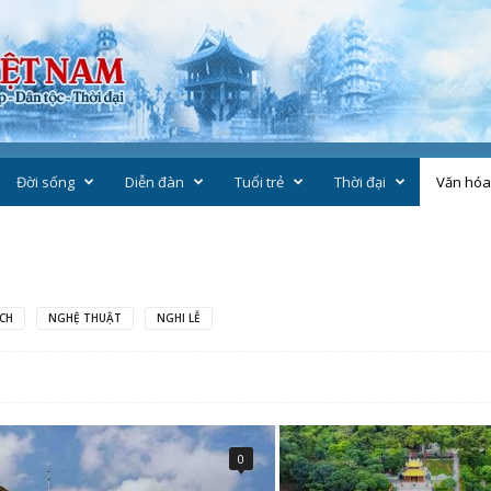
Đời sống
Diễn đàn
Tuổi trẻ
Thời đại
Văn hóa
ÁCH
NGHỆ THUẬT
NGHI LỄ
0