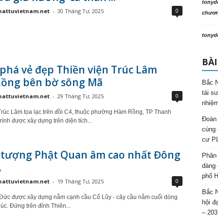
tonyd
0
hattuvietnam.net
-
30 Tháng Tư, 2025
chương
tonyd
BÀI
phá vẻ đẹp Thiền viện Trúc Lâm
ồng bên bờ sông Mã
Bắc N
tái s
0
hattuvietnam.net
-
29 Tháng Tư, 2025
nhiệm
Trúc Lâm tọa lạc trên đồi C4, thuộc phường Hàm Rồng, TP Thanh
Đoàn 
ình được xây dựng trên diện tích...
cúng 
cư P
tượng Phật Quan âm cao nhất Đông
Phân 
Á
dàng 
phố H
0
hattuvietnam.net
-
19 Tháng Tư, 2025
Bắc N
Đức được xây dựng nằm cạnh cầu Cổ Lũy - cây cầu nằm cuối dòng
hội đ
úc. Đứng trên đỉnh Thiên...
– 203