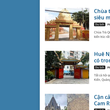
Chùa t
siêu m
Du lịch
P
Chùa Trà Qu
kiến trúc rấ
Huê N
có tro
Du lịch
P
Tất cả hội 
Kiến, Quảng
Cận cả
Cam R