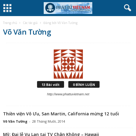
Trang chủ
Các tác giả
Đăng bởi Võ Văn Tường
Võ Văn Tường
13 Bài viết
0 BÌNH LUẬN
http://www.phattuvietnam.net
Thiền viện Vô Ưu, San Martin, California mừng 12 tuổi
Võ Văn Tường
-
28 Tháng Mười, 2014
Mỹ: Đại lễ Vu Lan tại TV Chân Không – Hawaii