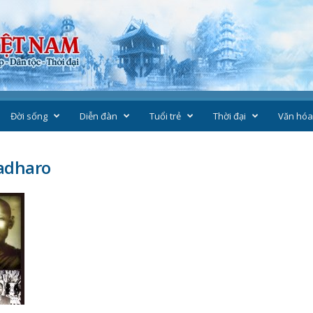
Đời sống
Diễn đàn
Tuổi trẻ
Thời đại
Văn hóa
adharo