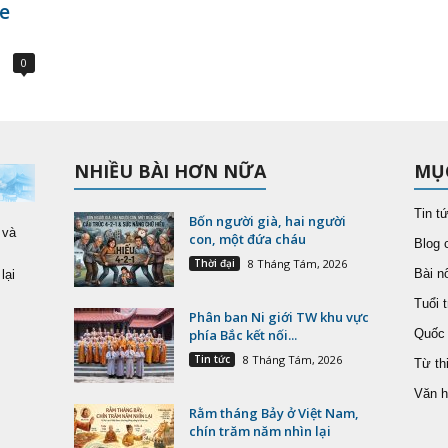
e
0
NHIỀU BÀI HƠN NỮA
MỤ
Tin t
Bốn người già, hai người
 và
con, một đứa cháu
Blog 
Thời đại
8 Tháng Tám, 2026
Bài nổ
lại
Tuổi t
Phân ban Ni giới TW khu vực
phía Bắc kết nối...
Quốc 
Tin tức
8 Tháng Tám, 2026
Từ th
Văn h
Rằm tháng Bảy ở Việt Nam,
chín trăm năm nhìn lại