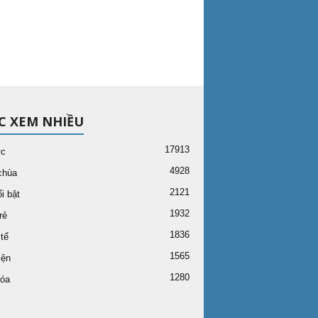
C XEM NHIỀU
17913
ức
4928
chùa
2121
i bật
1932
rẻ
1836
tế
1565
iện
1280
óa