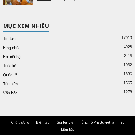
MỤC XEM NHIỀU
17910
Tin tức
4928
Blog chùa
2116
Bài nổi bật
1932
Tuổi trẻ
1836
Quốc tế
1565
Từ thiện
1278
Văn hóa
Chủ trương
Biên tập
Gửi bài viết
Ủng hộ Phattuvietnam.net
Liên kết