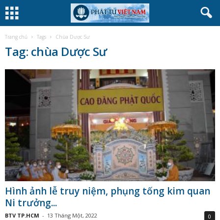
Trang chủ
Tags
Chùa Dược Sư
Tag: chùa Dược Sư
Hình ảnh lễ truy niệm, phụng tống kim quan
Ni trưởng...
BTV TP.HCM
-
13 Tháng Một, 2022
0