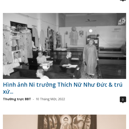
Hình ảnh Ni trưởng Thích Nữ Như Đức & trú
xứ...
Thường trực BBT
-
10 Tháng Một, 2022
0