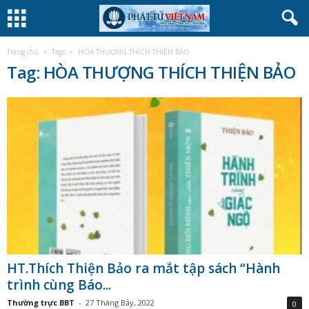
Trang chủ
Tags
HÒA THƯỢNG THÍCH THIỆN BẢO
Tag: HÒA THƯỢNG THÍCH THIỆN BẢO
HT.Thích Thiện Bảo ra mắt tập sách “Hành
trình cùng Báo...
Thường trực BBT
-
27 Tháng Bảy, 2022
0