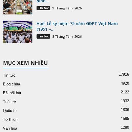
định...
Tin tức
9 Tháng Tám, 2026
Huế: Lễ kỷ niệm 75 năm GĐPT Việt Nam
(1951 –...
Tin tức
8 Tháng Tám, 2026
MỤC XEM NHIỀU
17916
Tin tức
4928
Blog chùa
2122
Bài nổi bật
1932
Tuổi trẻ
1836
Quốc tế
1565
Từ thiện
1280
Văn hóa