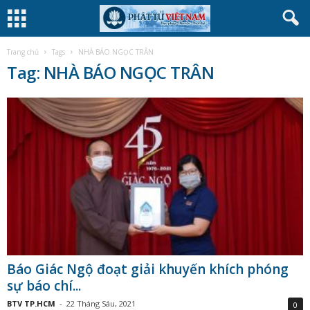
Trang chủ
Tags
NHÀ BÁO NGỌC TRÂN
Tag: NHÀ BÁO NGỌC TRÂN
Báo Giác Ngộ đoạt giải khuyến khích phóng
sự báo chí...
BTV TP.HCM
-
22 Tháng Sáu, 2021
0