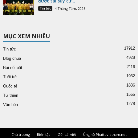
được tái suy cử...
Tin tức
4 Tháng Tám, 2026
MỤC XEM NHIỀU
17912
Tin tức
4928
Blog chùa
2116
Bài nổi bật
1932
Tuổi trẻ
1836
Quốc tế
1565
Từ thiện
1278
Văn hóa
Chủ trương
Biên tập
Gửi bài viết
Ủng hộ Phattuvietnam.net