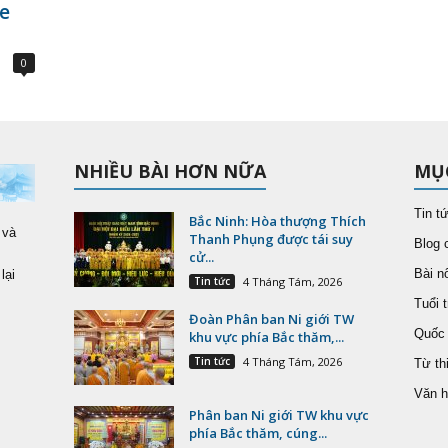
e
0
NHIỀU BÀI HƠN NỮA
MỤ
Tin t
Bắc Ninh: Hòa thượng Thích
 và
Thanh Phụng được tái suy
Blog 
cử...
Bài nổ
lại
Tin tức
4 Tháng Tám, 2026
Tuổi t
Đoàn Phân ban Ni giới TW
Quốc 
khu vực phía Bắc thăm,...
Tin tức
4 Tháng Tám, 2026
Từ th
Văn h
Phân ban Ni giới TW khu vực
phía Bắc thăm, cúng...