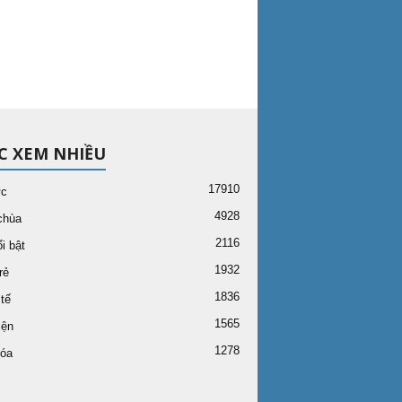
C XEM NHIỀU
17910
ức
4928
chùa
2116
i bật
1932
rẻ
1836
tế
1565
iện
1278
óa