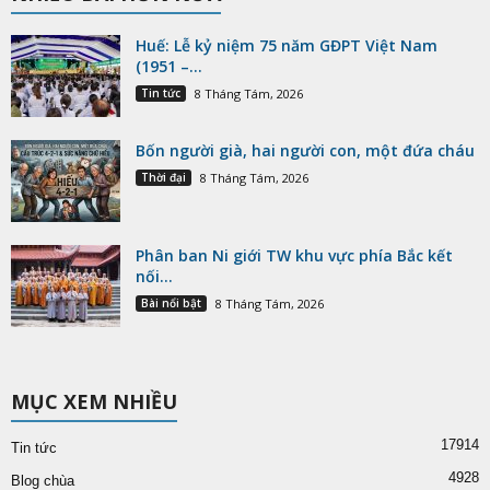
Huế: Lễ kỷ niệm 75 năm GĐPT Việt Nam
(1951 –...
Tin tức
8 Tháng Tám, 2026
Bốn người già, hai người con, một đứa cháu
Thời đại
8 Tháng Tám, 2026
Phân ban Ni giới TW khu vực phía Bắc kết
nối...
Bài nổi bật
8 Tháng Tám, 2026
MỤC XEM NHIỀU
17914
Tin tức
4928
Blog chùa