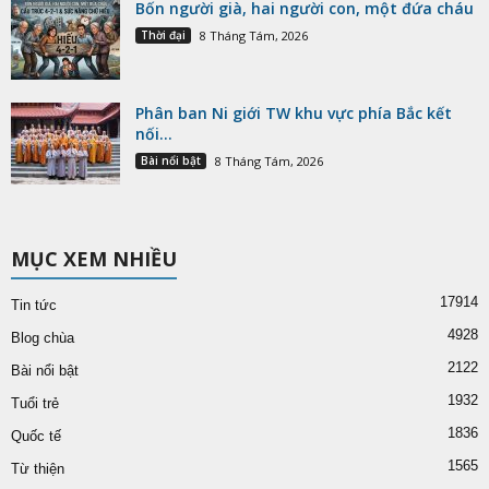
Bốn người già, hai người con, một đứa cháu
Thời đại
8 Tháng Tám, 2026
Phân ban Ni giới TW khu vực phía Bắc kết
nối...
Bài nổi bật
8 Tháng Tám, 2026
MỤC XEM NHIỀU
17914
Tin tức
4928
Blog chùa
2122
Bài nổi bật
1932
Tuổi trẻ
1836
Quốc tế
1565
Từ thiện