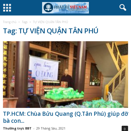
Trang chủ
Tags
TỰ VIỆN QUẬN TÂN PHÚ
Tag: TỰ VIỆN QUẬN TÂN PHÚ
TP.HCM: Chùa Bửu Quang (Q.Tân Phú) giúp đỡ
bà con...
Thường trực BBT
-
29 Tháng Sáu, 2021
0