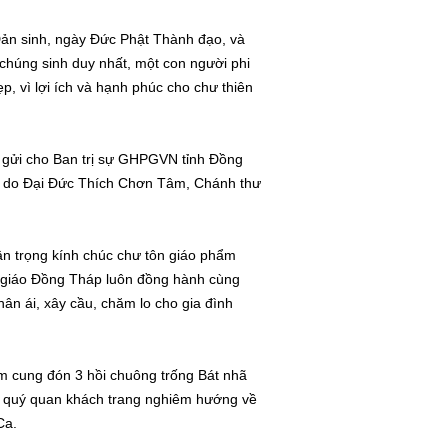
 Đản sinh, ngày Đức Phật Thành đạo, và
 chúng sinh duy nhất, một con người phi
ẹp, vì lợi ích và hạnh phúc cho chư thiên
 gửi cho Ban trị sự GHPGVN tỉnh Đồng
g do Đại Đức Thích Chơn Tâm, Chánh thư
n trọng kính chúc chư tôn giáo phẩm
t giáo Đồng Tháp luôn đồng hành cùng
ân ái, xây cầu, chăm lo cho gia đình
iêm cung đón 3 hồi chuông trống Bát nhã
S, quý quan khách trang nghiêm hướng về
Ca.