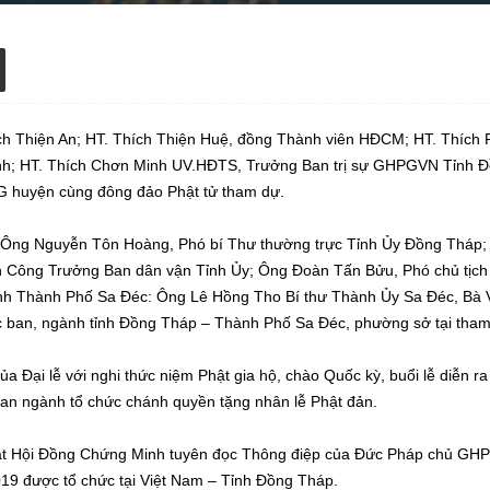
h Thiện An; HT. Thích Thiện Huệ, đồng Thành viên HĐCM; HT. Thích
h; HT. Thích Chơn Minh UV.HĐTS, Trưởng Ban trị sự GHPGVN Tỉnh Đ
PG huyện cùng đông đảo Phật tử tham dự.
: Ông Nguyễn Tôn Hoàng, Phó bí Thư thường trực Tỉnh Ủy Đồng Tháp
Công Trưởng Ban dân vận Tỉnh Ủy; Ông Đoàn Tấn Bửu, Phó chủ tịch
nh Thành Phố Sa Đéc: Ông Lê Hồng Tho Bí thư Thành Ủy Sa Đéc, Bà 
 ban, ngành tỉnh Đồng Tháp – Thành Phố Sa Đéc, phường sở tại tham
 Đại lễ với nghi thức niệm Phật gia hộ, chào Quốc kỳ, buổi lễ diễn ra
an ngành tổ chức chánh quyền tặng nhân lễ Phật đản.
 Hội Đồng Chứng Minh tuyên đọc Thông điệp của Đức Pháp chủ GHPGV
19 được tổ chức tại Việt Nam – Tỉnh Đồng Tháp.