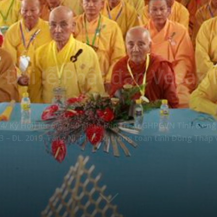
Đại lễ Phật đản Vesak P
4/ Kỷ Hợi) lúc 6 giờ 30 phút, Ban trị sự GHPGVN Tỉnh Đồng
 – DL. 2019, Tăng Ni, Phật tử trong toàn tỉnh Đồng Tháp 