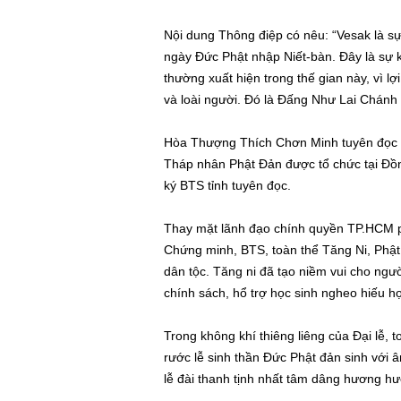
Nội dung Thông điệp có nêu: “Vesak là sự
ngày Đức Phật nhập Niết-bàn. Đây là sự k
thường xuất hiện trong thế gian này, vì lợ
và loài người. Đó là Đấng Như Lai Chánh
Hòa Thượng Thích Chơn Minh tuyên đọc Di
Tháp nhân Phật Đản được tổ chức tại Đồ
ký BTS tỉnh tuyên đọc.
Thay mặt lãnh đạo chính quyền TP.HCM ph
Chứng minh, BTS, toàn thể Tăng Ni, Phật
dân tộc. Tăng ni đã tạo niềm vui cho ngư
chính sách, hổ trợ học sinh ngheo hiếu họ
Trong không khí thiêng liêng của Đại lễ,
rước lễ sinh thần Đức Phật đản sinh với
lễ đài thanh tịnh nhất tâm dâng hương hư