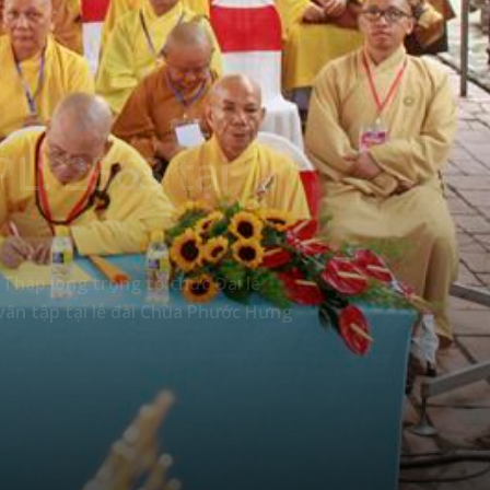
L. 2563 tại
 Tháp long trọng tổ chức Đại lễ
vân tập tại lễ đài Chùa Phước Hưng