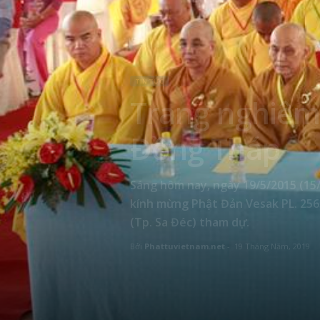
TIN TỨC
Trang nghiêm 
Đồng Tháp
Sáng hôm nay, ngày 19/5/2015 (15/
kính mừng Phật Đản Vesak PL. 2563
(Tp. Sa Đéc) tham dự.
Bởi
Phattuvietnam.net
-
19 Tháng Năm, 2019