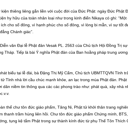
 kiện thiêng liêng gắn liền với cuộc đời của Đức Phật: ngày Đức Phật
iện hy hữu của toàn nhân loại như trong kinh điển Nikaya có ghi: “Một
i ích cho số đông, vì hạnh phúc cho số đông, vì lòng bi mẫn, vì sự tốt đ
 đẳng Chánh giác”.
ễn văn Đại lễ Phật đản Vesak PL. 2563 của Chủ tịch Hội Đồng Trị sự
ng Tháp. Tiếp là bài Ý nghĩa Phật đản của Ban hoằng pháp trung ươn
át biểu tại lễ đài, bà Đặng Thị Mỹ Cẩm, Chủ tịch UBMTTQVN Tỉnh trâ
 tử Tỉnh nhà lời cầu chúc mạnh khỏe, an lạc trong mùa Phật đản. Phậ
ời dân niềm tin thông qua các các phong trào như: phát quà, xây nhà nh
c.v.v.
 toàn thể chư tôn đức giáo phẩm, Tăng Ni, Phật tử khởi thân trang ngh
 âm thanh trầm hùng liên hồi. Chư tôn đức giáo phẩm Chứng minh, BT
ớng, tụng kệ tắm Phật trong sự thành kính đức từ phụ Thế Tôn Thích 