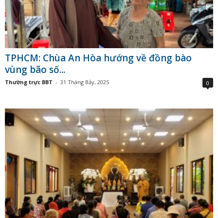
TPHCM: Chùa An Hòa hướng về đồng bào
vùng bão số...
Thường trực BBT
-
31 Tháng Bảy, 2025
0