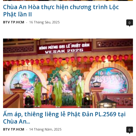
Chùa An Hòa thực hiện chương trình Lộc
Phật lần II
BTV TP.HCM
-
16 Tháng Sáu, 2025
0
Ấm áp, thiêng liêng lễ Phật Đản PL.2569 tại
Chùa An...
BTV TP.HCM
-
14 Tháng Năm, 2025
0