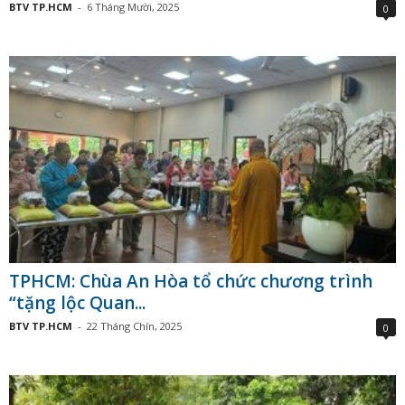
BTV TP.HCM
-
6 Tháng Mười, 2025
0
TPHCM: Chùa An Hòa tổ chức chương trình
“tặng lộc Quan...
BTV TP.HCM
-
22 Tháng Chín, 2025
0