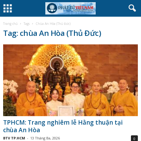
Trang chủ
Tags
Chùa An Hòa (Thủ Đức)
Tag: chùa An Hòa (Thủ Đức)
TPHCM: Trang nghiêm lễ Hằng thuận tại
chùa An Hòa
BTV TP.HCM
-
13 Tháng Ba, 2026
0