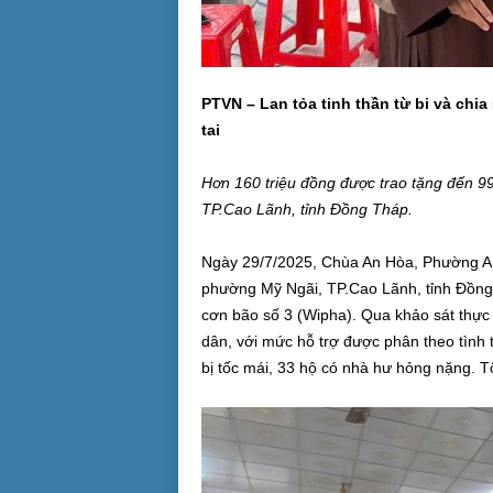
PTVN – Lan tỏa tinh thần từ bi và chia
tai
Hơn 160 triệu đồng được trao tặng đến 99
TP.Cao Lãnh, tỉnh Đồng Tháp.
Ngày 29/7/2025, Chùa An Hòa, Phường An
phường Mỹ Ngãi, TP.Cao Lãnh, tỉnh Đồng
cơn bão số 3 (Wipha). Qua khảo sát thực 
dân, với mức hỗ trợ được phân theo tình t
bị tốc mái, 33 hộ có nhà hư hỏng nặng. T