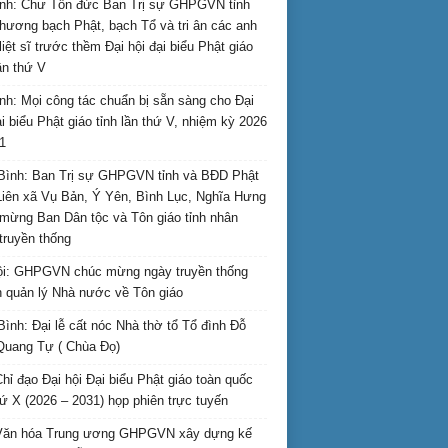
nh: Chư Tôn đức Ban Trị sự GHPGVN tỉnh
hương bạch Phật, bạch Tổ và tri ân các anh
liệt sĩ trước thềm Đại hội đại biểu Phật giáo
lần thứ V
nh: Mọi công tác chuẩn bị sẵn sàng cho Đại
ại biểu Phật giáo tỉnh lần thứ V, nhiệm kỳ 2026
1
Bình: Ban Trị sự GHPGVN tỉnh và BĐD Phật
Liên xã Vụ Bản, Ý Yên, Bình Lục, Nghĩa Hưng
mừng Ban Dân tộc và Tôn giáo tỉnh nhân
truyền thống
i: GHPGVN chúc mừng ngày truyền thống
 quản lý Nhà nước về Tôn giáo
Bình: Đại lễ cất nóc Nhà thờ tổ Tổ đình Đỗ
Quang Tự ( Chùa Đọ)
hỉ đạo Đại hội Đại biểu Phật giáo toàn quốc
hứ X (2026 – 2031) họp phiên trực tuyến
Văn hóa Trung ương GHPGVN xây dựng kế