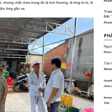
Phatt
 nhưng chất chứa trong đó là tình thương, là lòng từ bi, là
tấm lòng gần xa.
Trao
bài: 
Phatt
PHẢ
Nguy
Khoa 
Trần 
Manda
tonyd
chùa c
kenny
Tiên