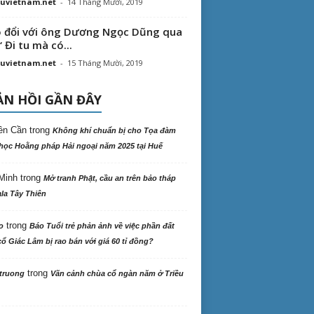
uvietnam.net
-
14 Tháng Mười, 2019
 đổi với ông Dương Ngọc Dũng qua
“ Đi tu mà có...
uvietnam.net
-
15 Tháng Mười, 2019
N HỒI GẦN ĐÂY
ên Cần
trong
Không khí chuẩn bị cho Tọa đàm
học Hoằng pháp Hải ngoại năm 2025 tại Huế
Minh
trong
Mở tranh Phật, cầu an trên bảo tháp
la Tây Thiên
trong
o
Báo Tuổi trẻ phản ảnh về việc phần đất
ổ Giác Lâm bị rao bán với giá 60 tỉ đồng?
trong
truong
Vãn cảnh chùa cổ ngàn năm ở Triều