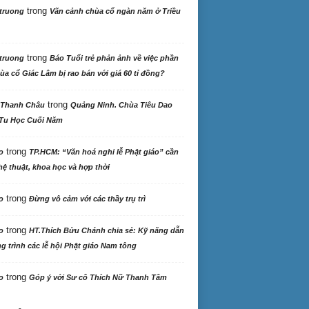
trong
truong
Vãn cảnh chùa cổ ngàn năm ở Triều
trong
truong
Báo Tuổi trẻ phản ảnh về việc phần
ùa cổ Giác Lâm bị rao bán với giá 60 tỉ đồng?
trong
 Thanh Châu
Quảng Ninh. Chùa Tiêu Dao
Tu Học Cuối Năm
trong
o
TP.HCM: “Văn hoá nghi lễ Phật giáo” cần
ệ thuật, khoa học và hợp thời
trong
o
Đừng vô cảm với các thầy trụ trì
trong
o
HT.Thích Bửu Chánh chia sẻ: Kỹ năng dẫn
 trình các lễ hội Phật giáo Nam tông
trong
o
Góp ý với Sư cô Thích Nữ Thanh Tâm