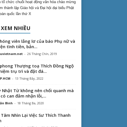
 tổ chức chuỗi hoạt động văn hóa chào mừng
m thành lập Giáo hội và Đại hội đại biểu Phật
toàn quốc lần thứ X
 XEM NHIỀU
hóng viên lẳng lơ của báo Phụ nữ và
ện tình tiền, bản...
uvietnam.net
-
26 Tháng Chín, 2019
phong Thượng toạ Thích Đồng Ngộ
hiệm trụ trì và đặt đá...
TP.HCM
-
13 Tháng Bảy, 2022
 Nhật Từ không nên chối quanh mà
 có can đảm nhận lỗi,...
ăn Bình
-
18 Tháng Ba, 2020
 Tâm Nhìn Lại Việc Sư Thích Thanh
n