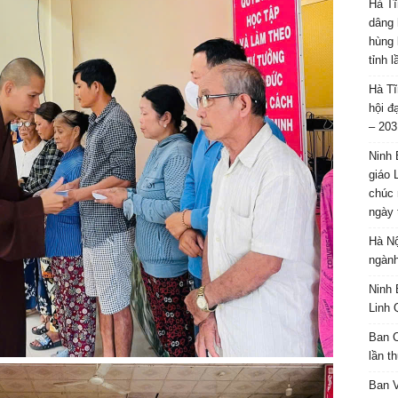
Hà Tĩ
dâng 
hùng 
tỉnh 
Hà Tĩ
hội đ
– 203
Ninh 
giáo 
chúc 
ngày 
Hà Nộ
ngành
Ninh 
Linh 
Ban C
lần t
Ban 