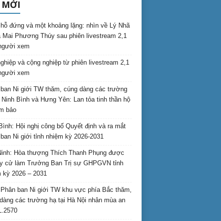
 MỚI
hỗ đứng và một khoảng lặng: nhìn về Lý Nhã
 Mai Phương Thúy sau phiên livestream 2,1
 người xem
nghiệp và cộng nghiệp từ phiên livestream 2,1
 người xem
ban Ni giới TW thăm, cúng dàng các trường
i Ninh Bình và Hưng Yên: Lan tỏa tinh thần hộ
am bảo
Bình: Hội nghị công bố Quyết định và ra mắt
ban Ni giới tỉnh nhiệm kỳ 2026-2031
inh: Hòa thượng Thích Thanh Phụng được
uy cử làm Trưởng Ban Trị sự GHPGVN tỉnh
 kỳ 2026 – 2031
Phân ban Ni giới TW khu vực phía Bắc thăm,
dàng các trường hạ tại Hà Nội nhân mùa an
L.2570