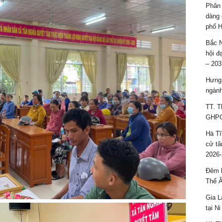
Phân 
dàng 
phố H
Bắc N
hội đ
– 203
Hưng 
ngành
TT. T
GHPGV
Hà Tĩ
cử tâ
2026-
Đêm l
Thế 
Gia L
tại N