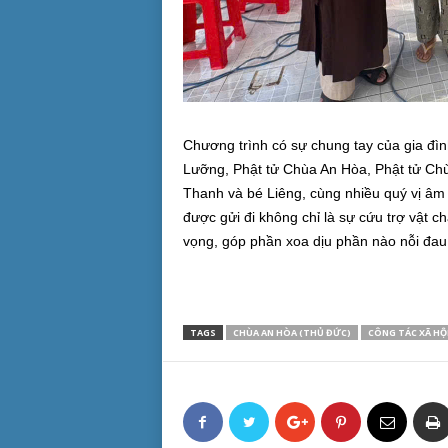
Chương trình có sự chung tay của gia đì
Lưỡng, Phật tử Chùa An Hòa, Phật tử Ch
Thanh và bé Liêng, cùng nhiều quý vị âm
được gửi đi không chỉ là sự cứu trợ vật ch
vọng, góp phần xoa dịu phần nào nỗi đau
TAGS
CHÙA AN HÒA (THỦ ĐỨC)
CÔNG TÁC XÃ HỘ