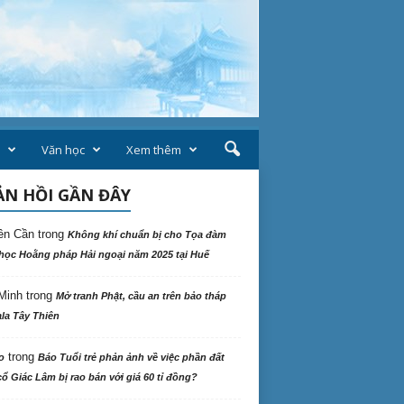
Văn học
Xem thêm
N HỒI GẦN ĐÂY
ên Cần
trong
Không khí chuẩn bị cho Tọa đàm
học Hoằng pháp Hải ngoại năm 2025 tại Huế
Minh
trong
Mở tranh Phật, cầu an trên bảo tháp
la Tây Thiên
trong
o
Báo Tuổi trẻ phản ảnh về việc phần đất
ổ Giác Lâm bị rao bán với giá 60 tỉ đồng?