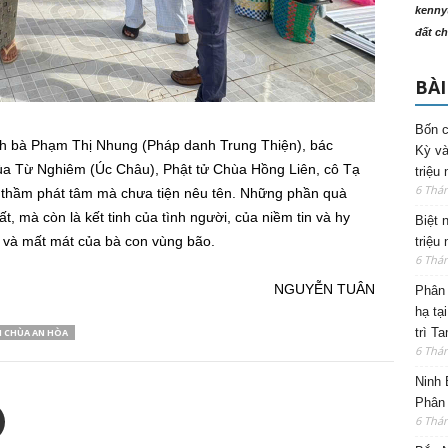
kenny
đất ch
BÀI
Bốn c
nh bà Phạm Thị Nhung (Pháp danh Trung Thiện), bác
Kỳ và
ùa Từ Nghiêm (Úc Châu), Phật tử Chùa Hồng Liên, cô Tạ
triệu
6 Thá
 thầm phát tâm mà chưa tiện nêu tên. Những phần quà
ất, mà còn là kết tinh của tình người, của niềm tin và hy
Biệt 
 và mất mát của bà con vùng bão.
triệu
6 Thá
NGUYỄN TUÂN
Phân 
hạ tạ
trì T
I CHÙA AN HÒA
6 Thá
Ninh 
Phân 
6 Thá