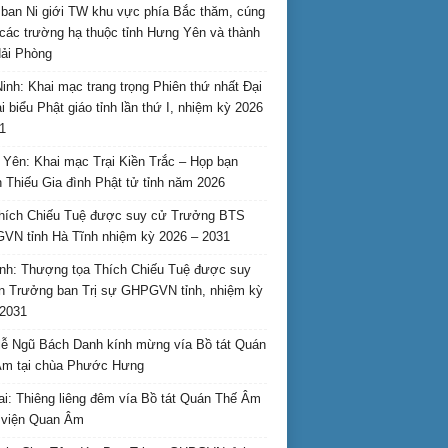
ban Ni giới TW khu vực phía Bắc thăm, cúng
các trường hạ thuộc tỉnh Hưng Yên và thành
ải Phòng
inh: Khai mạc trang trọng Phiên thứ nhất Đại
ại biểu Phật giáo tỉnh lần thứ I, nhiệm kỳ 2026
1
Yên: Khai mạc Trại Kiền Trắc – Họp bạn
 Thiếu Gia đình Phật tử tỉnh năm 2026
hích Chiếu Tuệ được suy cử Trưởng BTS
N tỉnh Hà Tĩnh nhiệm kỳ 2026 – 2031
nh: Thượng tọa Thích Chiếu Tuệ được suy
n Trưởng ban Trị sự GHPGVN tỉnh, nhiệm kỳ
2031
ễ Ngũ Bách Danh kính mừng vía Bồ tát Quán
Âm tại chùa Phước Hưng
ai: Thiêng liêng đêm vía Bồ tát Quán Thế Âm
i viện Quan Âm