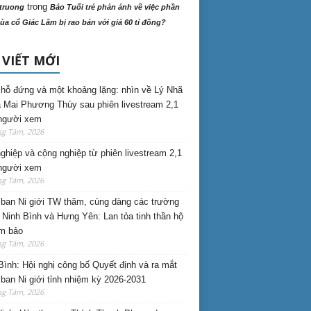
trong
truong
Báo Tuổi trẻ phản ảnh về việc phần
ùa cổ Giác Lâm bị rao bán với giá 60 tỉ đồng?
 VIẾT MỚI
hỗ đứng và một khoảng lặng: nhìn về Lý Nhã
 Mai Phương Thúy sau phiên livestream 2,1
 người xem
ng Tám, 2026
nghiệp và cộng nghiệp từ phiên livestream 2,1
 người xem
ng Tám, 2026
ban Ni giới TW thăm, cúng dàng các trường
i Ninh Bình và Hưng Yên: Lan tỏa tinh thần hộ
am bảo
ng Tám, 2026
Bình: Hội nghị công bố Quyết định và ra mắt
ban Ni giới tỉnh nhiệm kỳ 2026-2031
ng Tám, 2026