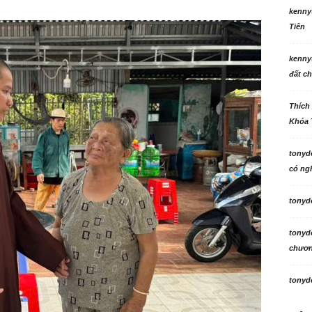
kenny
Tiên
kenny
đất ch
Thích
Khóa 
tonyd
có ngh
tonyd
tonyd
chương
tonyd