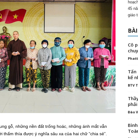
hoạch
45 nă
giáo 
BÀI
Cô p
chuy
Phatt
Tấn 
kế n
BTV 
Thầy
phải
Đào V
Bình
ung gỗ, những nền đất trống hoác, những ánh mắt vẫn
Toà
 thấm thía được ý nghĩa sâu xa của hai chữ “chia sẻ”.