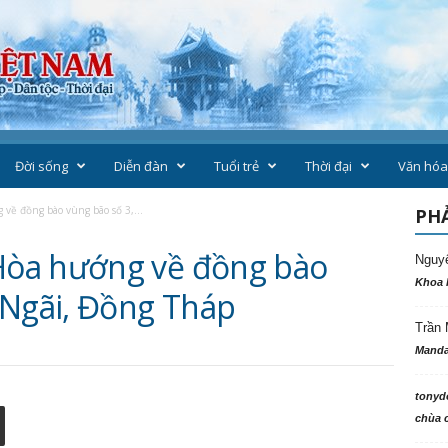
Đời sống
Diễn đàn
Tuổi trẻ
Thời đại
Văn hóa
ề đồng bào vùng bão số 3,...
PHẢ
òa hướng về đồng bào
Nguy
Khoa 
 Ngãi, Đồng Tháp
Trần 
Manda
tonyd
chùa c