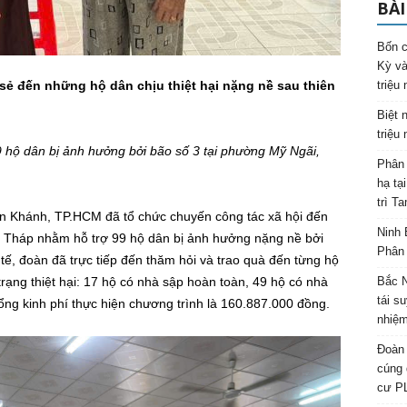
BÀI
Bốn c
Kỳ và
 sẻ đến những hộ dân chịu thiệt hại nặng nề sau thiên
triệu
Biệt 
triệu
 hộ dân bị ảnh hưởng bởi bão số 3 tại phường Mỹ Ngãi,
Phân 
hạ tạ
trì T
 Khánh, TP.HCM đã tổ chức chuyến công tác xã hội đến
Ninh 
 Tháp nhằm hỗ trợ 99 hộ dân bị ảnh hưởng nặng nề bởi
Phân 
tế, đoàn đã trực tiếp đến thăm hỏi và trao quà đến từng hộ
rạng thiệt hại: 17 hộ có nhà sập hoàn toàn, 49 hộ có nhà
Bắc N
tái s
ổng kinh phí thực hiện chương trình là 160.887.000 đồng.
nhiệm
Đoàn 
cúng 
cư P