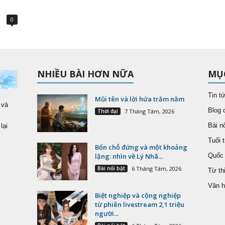
0
NHIỀU BÀI HƠN NỮA
MỤ
Tin t
Mũi tên và lời hứa trăm năm
 và
Blog 
Thời đại
7 Tháng Tám, 2026
Bài nổ
lại
Tuổi t
Bốn chỗ đứng và một khoảng
lặng: nhìn về Lý Nhã...
Quốc 
Bài nổi bật
6 Tháng Tám, 2026
Từ th
Văn h
Biệt nghiệp và cộng nghiệp
từ phiên livestream 2,1 triệu
người...