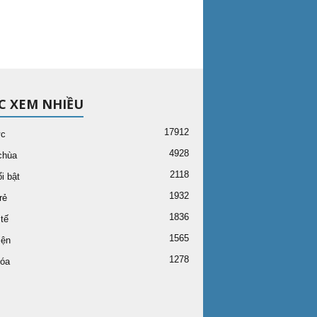
C XEM NHIỀU
17912
ức
4928
chùa
2118
i bật
1932
rẻ
1836
tế
1565
iện
1278
óa