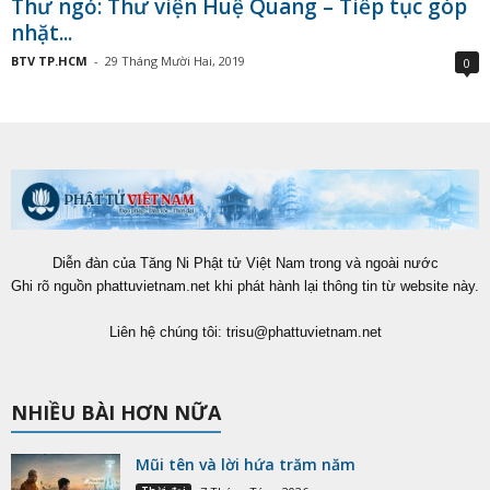
Thư ngỏ: Thư viện Huệ Quang – Tiếp tục góp
nhặt...
BTV TP.HCM
-
29 Tháng Mười Hai, 2019
0
Diễn đàn của Tăng Ni Phật tử Việt Nam trong và ngoài nước
Ghi rõ nguồn phattuvietnam.net khi phát hành lại thông tin từ website này.
Liên hệ chúng tôi:
trisu@phattuvietnam.net
NHIỀU BÀI HƠN NỮA
Mũi tên và lời hứa trăm năm