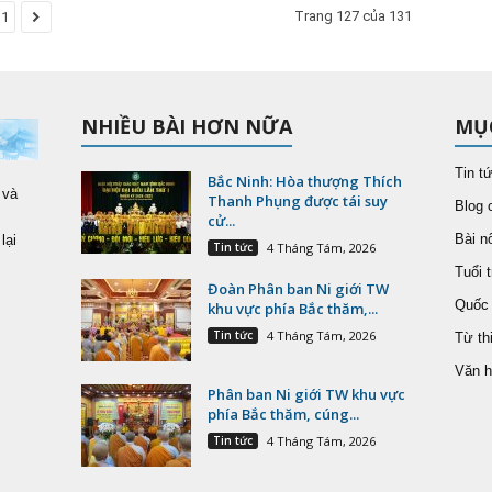
Trang 127 của 131
31
NHIỀU BÀI HƠN NỮA
MỤ
Tin t
Bắc Ninh: Hòa thượng Thích
 và
Thanh Phụng được tái suy
Blog 
cử...
Bài nổ
lại
Tin tức
4 Tháng Tám, 2026
Tuổi t
Đoàn Phân ban Ni giới TW
Quốc 
khu vực phía Bắc thăm,...
Tin tức
4 Tháng Tám, 2026
Từ th
Văn h
Phân ban Ni giới TW khu vực
phía Bắc thăm, cúng...
Tin tức
4 Tháng Tám, 2026