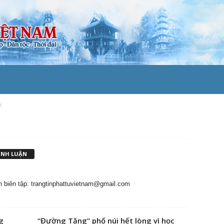
t
BÌNH LUẬN
n biên tập:
trangtinphattuvietnam@gmail.com
g
“Đường Tăng” phố núi hết lòng vì học