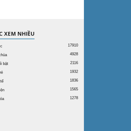
C XEM NHIỀU
17910
ức
4928
chùa
2116
i bật
1932
rẻ
1836
tế
1565
iện
1278
óa