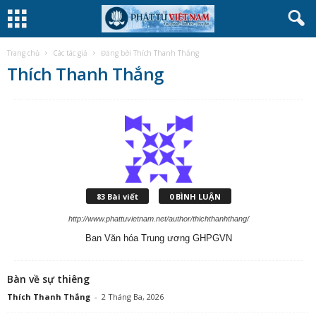
Trang chủ
Các tác giả
Đăng bởi Thích Thanh Thắng
Thích Thanh Thắng
83 Bài viết
0 BÌNH LUẬN
http://www.phattuvietnam.net/author/thichthanhthang/
Ban Văn hóa Trung ương GHPGVN
Bàn về sự thiêng
Thích Thanh Thắng
-
2 Tháng Ba, 2026