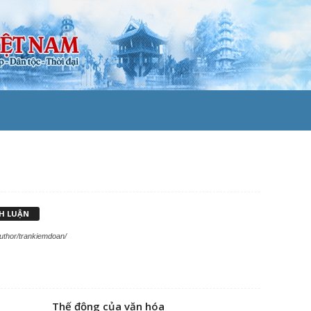
NH LUẬN
author/trankiemdoan/
Thế động của văn hóa