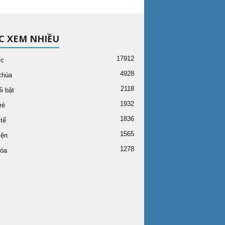
C XEM NHIỀU
17912
ức
4928
chùa
2118
i bật
1932
rẻ
1836
tế
1565
iện
1278
óa