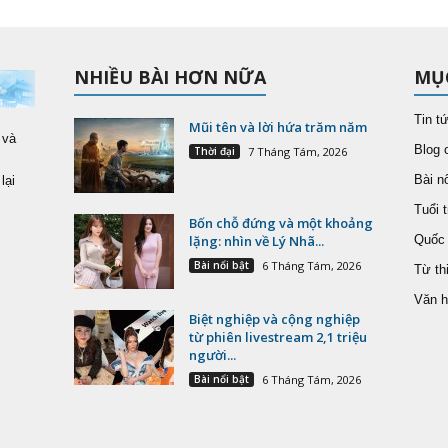
NHIỀU BÀI HƠN NỮA
MỤ
Tin t
Mũi tên và lời hứa trăm năm
 và
Blog 
Thời đại
7 Tháng Tám, 2026
Bài nổ
lại
Tuổi t
Bốn chỗ đứng và một khoảng
lặng: nhìn về Lý Nhã...
Quốc 
Bài nổi bật
6 Tháng Tám, 2026
Từ th
Văn h
Biệt nghiệp và cộng nghiệp
từ phiên livestream 2,1 triệu
người...
Bài nổi bật
6 Tháng Tám, 2026