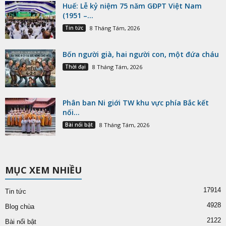
Huế: Lễ kỷ niệm 75 năm GĐPT Việt Nam
(1951 –...
Tin tức
8 Tháng Tám, 2026
Bốn người già, hai người con, một đứa cháu
Thời đại
8 Tháng Tám, 2026
Phân ban Ni giới TW khu vực phía Bắc kết
nối...
Bài nổi bật
8 Tháng Tám, 2026
MỤC XEM NHIỀU
17914
Tin tức
4928
Blog chùa
2122
Bài nổi bật