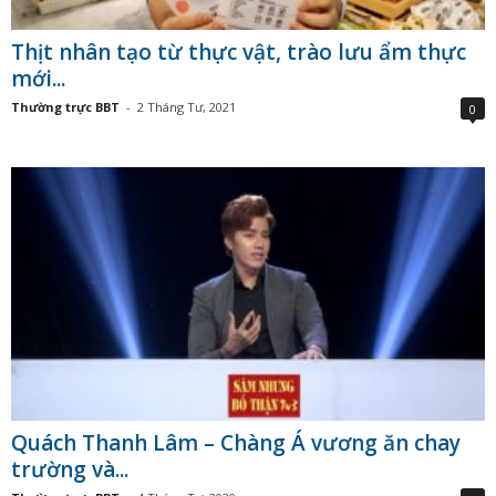
Thịt nhân tạo từ thực vật, trào lưu ẩm thực
mới...
Thường trực BBT
-
2 Tháng Tư, 2021
0
Quách Thanh Lâm – Chàng Á vương ăn chay
trường và...