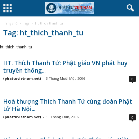
Trang chủ
Tags
Ht_thich_thanh_tu
Tag: ht_thich_thanh_tu
ht_thich_thanh_tu
HT. Thích Thanh Tứ: Phật giáo VN phát huy
truyền thống...
(phattuvietnam.net)
-
3 Tháng Mười Một, 2006
0
Hoà thượng Thích Thanh Tứ cùng đoàn Phật
tử Hà Nội...
(phattuvietnam.net)
-
13 Tháng Chín, 2006
0