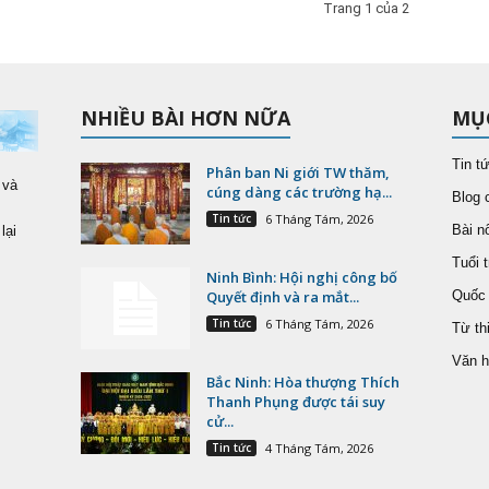
Trang 1 của 2
NHIỀU BÀI HƠN NỮA
MỤ
Tin t
Phân ban Ni giới TW thăm,
 và
cúng dàng các trường hạ...
Blog 
Tin tức
6 Tháng Tám, 2026
Bài nổ
lại
Tuổi t
Ninh Bình: Hội nghị công bố
Quyết định và ra mắt...
Quốc 
Tin tức
6 Tháng Tám, 2026
Từ th
Văn h
Bắc Ninh: Hòa thượng Thích
Thanh Phụng được tái suy
cử...
Tin tức
4 Tháng Tám, 2026