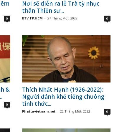
 Đêm
Nơi sẽ diễn ra lễ Trà tỳ nhục
thân Thiền sư...
BTV TP.HCM
-
27 Tháng Một, 2022
0
0
nh &
Thích Nhất Hạnh (1926-2022):
.
Người đánh khẽ tiếng chuông
tỉnh thức...
0
Phattuvietnam.net
-
22 Tháng Một, 2022
0