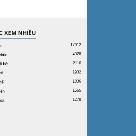
C XEM NHIỀU
17912
ức
4928
chùa
2116
i bật
1932
rẻ
1836
tế
1565
iện
1278
óa