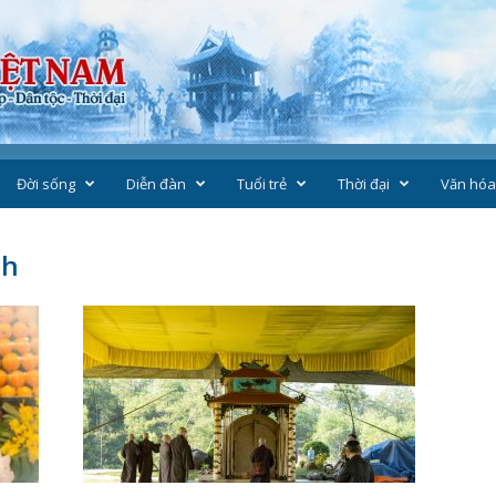
Đời sống
Diễn đàn
Tuổi trẻ
Thời đại
Văn hóa
nh