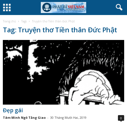
Trang chủ
Tags
Truyện thơ Tiền thân Đức Phật
Tag: Truyện thơ Tiền thân Đức Phật
Đẹp gái
Tâm Minh Ngô Tằng Giao
-
30 Tháng Mười Hai, 2019
0