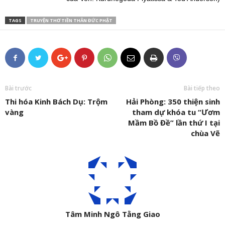
TAGS
TRUYỆN THƠ TIỀN THÂN ĐỨC PHẬT
Bài trước
Bài tiếp theo
Thi hóa Kinh Bách Dụ: Trộm
Hải Phòng: 350 thiện sinh
vàng
tham dự khóa tu “Ươm
Mầm Bồ Đề” lần thứ I tại
chùa Vẽ
Tâm Minh Ngô Tằng Giao