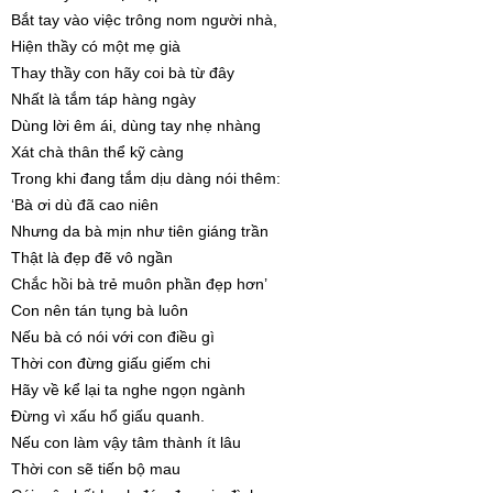
Bắt tay vào việc trông nom người nhà,
Hiện thầy có một mẹ già
Thay thầy con hãy coi bà từ đây
Nhất là tắm táp hàng ngày
Dùng lời êm ái, dùng tay nhẹ nhàng
Xát chà thân thể kỹ càng
Trong khi đang tắm dịu dàng nói thêm:
‘Bà ơi dù đã cao niên
Nhưng da bà mịn như tiên giáng trần
Thật là đẹp đẽ vô ngần
Chắc hồi bà trẻ muôn phần đẹp hơn’
Con nên tán tụng bà luôn
Nếu bà có nói với con điều gì
Thời con đừng giấu giếm chi
Hãy về kể lại ta nghe ngọn ngành
Đừng vì xấu hổ giấu quanh.
Nếu con làm vậy tâm thành ít lâu
Thời con sẽ tiến bộ mau