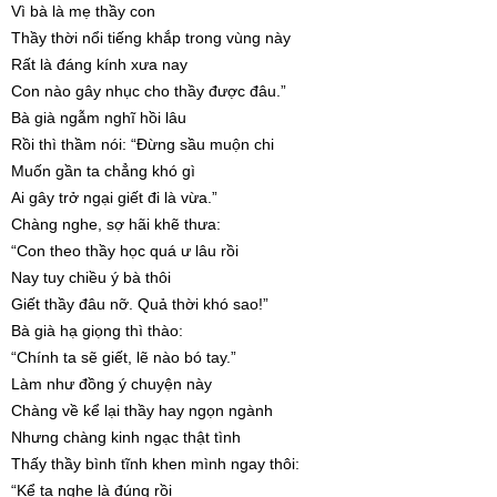
Vì bà là mẹ thầy con
Thầy thời nổi tiếng khắp trong vùng này
Rất là đáng kính xưa nay
Con nào gây nhục cho thầy được đâu.”
Bà già ngẫm nghĩ hồi lâu
Rồi thì thầm nói: “Đừng sầu muộn chi
Muốn gần ta chẳng khó gì
Ai gây trở ngại giết đi là vừa.”
Chàng nghe, sợ hãi khẽ thưa:
“Con theo thầy học quá ư lâu rồi
Nay tuy chiều ý bà thôi
Giết thầy đâu nỡ. Quả thời khó sao!”
Bà già hạ giọng thì thào:
“Chính ta sẽ giết, lẽ nào bó tay.”
Làm như đồng ý chuyện này
Chàng về kể lại thầy hay ngọn ngành
Nhưng chàng kinh ngạc thật tình
Thấy thầy bình tĩnh khen mình ngay thôi:
“Kể ta nghe là đúng rồi