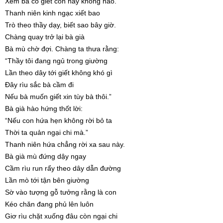
Xem bà có giết con hay không nào.”
Thanh niên kinh ngạc xiết bao
Trò theo thầy dạy, biết sao bây giờ.
Chàng quay trở lại bà già
Bà mù chờ đợi. Chàng ta thưa rằng:
“Thầy tôi đang ngủ trong giường
Lần theo dây tới giết không khó gì
Đây rìu sắc bà cầm đi
Nếu bà muốn giết xin tùy bà thôi.”
Bà già hào hứng thốt lời:
“Nếu con hứa hẹn không rời bỏ ta
Thời ta quản ngại chi mà.”
Thanh niên hứa chẳng rời xa sau này.
Bà già mù đứng dậy ngay
Cầm rìu run rẩy theo dây dẫn đường
Lần mò tới tận bên giường
Sờ vào tượng gỗ tưởng rằng là con
Kéo chăn đang phủ lên luôn
Giơ rìu chặt xuống đâu còn ngại chi