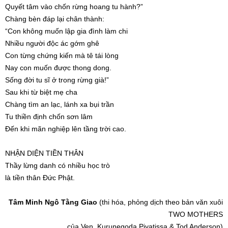
Quyết tâm vào chốn rừng hoang tu hành?”
Chàng bèn đáp lại chân thành:
“Con không muốn lập gia đình làm chi
Nhiều người độc ác gớm ghê
Con từng chứng kiến mà tê tái lòng
Nay con muốn được thong dong.
Sống đời tu sĩ ở trong rừng già!”
Sau khi từ biệt mẹ cha
Chàng tìm an lạc, lánh xa bụi trần
Tu thiền định chốn sơn lâm
Đến khi mãn nghiệp lên tầng trời cao.
NHẬN DIỆN TIỀN THÂN
Thầy lừng danh có nhiều học trò
là tiền thân Đức Phật.
Tâm Minh Ngô Tằng Giao
(thi hóa, phỏng dịch theo bản văn xuôi
TWO MOTHERS
của Ven. Kurunegoda Piyatissa & Tod Anderson)