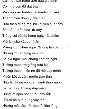
Cái môn bất hạnh đớn đau gia đình
Coi như con đã đạt thành
Mẹ con kiêu hãnh vinh danh con liền.”
Thanh niên đồng ý như trên
Hứa theo đúng mọi lời khuyên của thầy
Bắt đầu “môn học” từ đây
Trông coi bà lão hàng ngày rất chăm
Mỗi khi chà xát da nhăn
Miệng luôn khen ngợi: “Giống làn da non!”
Những lời tán tụng véo von
Bà già nghe mãi chẳng còn hồ nghi
Tưởng mình trẻ giống xưa kia,
Tưởng thanh niên nọ đã mê say mình
Muốn kết duyên, muốn trao tình
Như là chồng vợ xuân xanh thuở nào
Bà bèn hỏi. Chàng đáp mau
Dùng lời nịnh hót từ lâu nay rồi:
“Thưa bà quả đúng vậy thôi
Nhưng mà trắc trở, than ôi khó lòng!