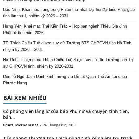
Bắc Ninh: Khai mạc trang trọng Phiên thứ nhất Đại hội đại biểu Phật giáo
tỉnh lần thứ I, nhiệm kỳ 2026 – 2031
Hưng Yên: Khai mạc Trại Kiền Trắc – Họp bạn ngành Thiếu Gia đình
Phật tử tỉnh năm 2026
TT. Thích Chiếu Tuệ được suy cử Trưởng BTS GHPGVN tỉnh Hà Tĩnh
nhiệm kỳ 2026 – 2031
Hà Tĩnh: Thượng tọa Thích Chiếu Tuệ được suy cử tân Trưởng ban Trị
sự GHPGVN tỉnh, nhiệm kỳ 2026-2031
Đêm lễ Ngũ Bách Danh kính mừng vía Bồ tát Quán Thế Âm tại chùa
Phước Hưng
BÀI XEM NHIỀU
Cô phóng viên lẳng lơ của báo Phụ nữ và chuyện tình tiền,
bản...
Phattuvietnam.net
-
26 Tháng Chín, 2019
Tấn phong Thượng toạ Thích Đồng Ngộ kế nhiệm trụ trì và