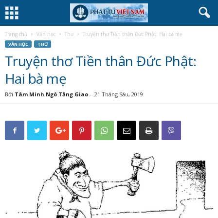
Trang chủ
Văn học
Thơ
Truyện thơ Tiền thân Đức Phật: Hai bà mẹ
VĂN HỌC
THƠ
Truyện thơ Tiền thân Đức Phật:
Hai bà mẹ
Bởi
Tâm Minh Ngô Tằng Giao
-
21 Tháng Sáu, 2019