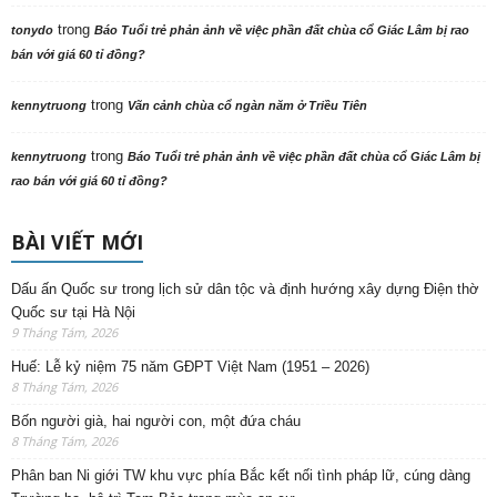
trong
tonydo
Báo Tuổi trẻ phản ảnh về việc phần đất chùa cổ Giác Lâm bị rao
bán với giá 60 tỉ đồng?
trong
kennytruong
Vãn cảnh chùa cổ ngàn năm ở Triều Tiên
trong
kennytruong
Báo Tuổi trẻ phản ảnh về việc phần đất chùa cổ Giác Lâm bị
rao bán với giá 60 tỉ đồng?
BÀI VIẾT MỚI
Dấu ấn Quốc sư trong lịch sử dân tộc và định hướng xây dựng Điện thờ
Quốc sư tại Hà Nội
9 Tháng Tám, 2026
Huế: Lễ kỷ niệm 75 năm GĐPT Việt Nam (1951 – 2026)
8 Tháng Tám, 2026
Bốn người già, hai người con, một đứa cháu
8 Tháng Tám, 2026
Phân ban Ni giới TW khu vực phía Bắc kết nối tình pháp lữ, cúng dàng