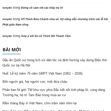
trong
tonydo
Đừng vô cảm với các thầy trụ trì
trong
tonydo
HT.Thích Bửu Chánh chia sẻ: Kỹ năng dẫn chương trình các lễ hội
Phật giáo Nam tông
trong
tonydo
Góp ý với Sư cô Thích Nữ Thanh Tâm
BÀI MỚI
Dấu ấn Quốc sư trong lịch sử dân tộc và định hướng xây dựng Điện thờ
Quốc sư tại Hà Nội
Huế: Lễ kỷ niệm 75 năm GĐPT Việt Nam (1951 – 2026)
Bốn người già, hai người con, một đứa cháu
Phân ban Ni giới TW khu vực phía Bắc kết nối tình pháp lữ, cúng dàng
Trường hạ, hộ trì Tam Bảo trong mùa an cư
Rằm tháng Bảy ở Việt Nam, chín trăm năm nhìn lại