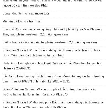
Nghi lễ Vu lan (Rằm tháng 7) tại nhà – Bản dành cho Phật tử sơ cơ và
người có cảm tình với đạo Phật
Bông hồng ấy mới sáu mươi tuổi
Mũi tên và lời hứa trăm năm
Bốn chỗ đứng và một khoảng lặng: nhìn về Lý Nhã Kỳ và Mai Phương
Thúy sau phiên livestream 2,1 triệu người xem
Biệt nghiệp và cộng nghiệp từ phiên livestream 2,1 triệu người xem
Phân ban Ni giới TW thăm, cúng dàng các trường hạ tại Ninh Bình và
Hưng Yên: Lan tỏa tinh thần hộ trì Tam bảo
Ninh Bình: Hội nghị công bố Quyết định và ra mắt Phân ban Ni giới tỉnh
nhiệm kỳ 2026-2031
Bắc Ninh: Hòa thượng Thích Thanh Phụng được tái suy cử làm Trưởng
Ban Trị sự GHPGVN tỉnh nhiệm kỳ 2026 – 2031
Đoàn Phân ban Ni giới TW khu vực phía Bắc thăm, cúng dàng các
trường hạ tại Hà Nội nhân mùa an cư PL.2570
Phân ban Ni giới TW khu vực phía Bắc thăm, cúng dàng các trường hạ
thuộc tỉnh Hưng Yên và thành phố Hải Phòng