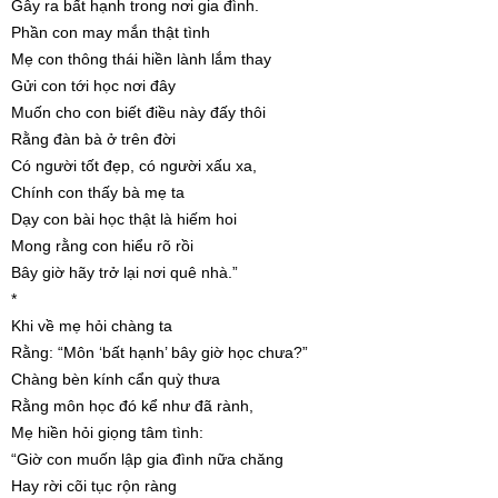
Gây ra bất hạnh trong nơi gia đình.
Phần con may mắn thật tình
Mẹ con thông thái hiền lành lắm thay
Gửi con tới học nơi đây
Muốn cho con biết điều này đấy thôi
Rằng đàn bà ở trên đời
Có người tốt đẹp, có người xấu xa,
Chính con thấy bà mẹ ta
Dạy con bài học thật là hiếm hoi
Mong rằng con hiểu rõ rồi
Bây giờ hãy trở lại nơi quê nhà.”
*
Khi về mẹ hỏi chàng ta
Rằng: “Môn ‘bất hạnh’ bây giờ học chưa?”
Chàng bèn kính cẩn quỳ thưa
Rằng môn học đó kể như đã rành,
Mẹ hiền hỏi giọng tâm tình:
“Giờ con muốn lập gia đình nữa chăng
Hay rời cõi tục rộn ràng