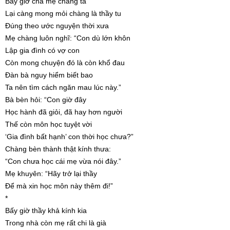
Bấy giờ cha mẹ chàng ta
Lại càng mong mỏi chàng là thầy tu
Đúng theo ước nguyện thời xưa
Mẹ chàng luôn nghĩ: “Con dù lớn khôn
Lập gia đình có vợ con
Còn mong chuyện đó là còn khổ đau
Đàn bà nguy hiểm biết bao
Ta nên tìm cách ngăn mau lúc này.”
Bà bèn hỏi: “Con giờ đây
Học hành đã giỏi, đã hay hơn người
Thế còn môn học tuyệt vời
‘Gia đình bất hạnh’ con thời học chưa?”
Chàng bèn thành thật kính thưa:
“Con chưa học cái mẹ vừa nói đây.”
Mẹ khuyên: “Hãy trở lại thầy
Để mà xin học môn này thêm đi!”
*
Bấy giờ thầy khả kính kia
Trong nhà còn mẹ rất chi là già