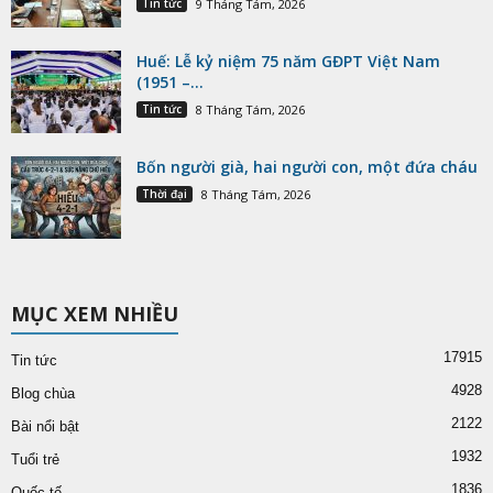
Tin tức
9 Tháng Tám, 2026
Huế: Lễ kỷ niệm 75 năm GĐPT Việt Nam
(1951 –...
Tin tức
8 Tháng Tám, 2026
Bốn người già, hai người con, một đứa cháu
Thời đại
8 Tháng Tám, 2026
MỤC XEM NHIỀU
17915
Tin tức
4928
Blog chùa
2122
Bài nổi bật
1932
Tuổi trẻ
1836
Quốc tế