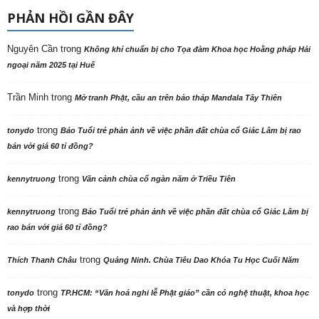
PHẢN HỒI GẦN ĐÂY
Nguyên Cần
trong
Không khí chuẩn bị cho Tọa đàm Khoa học Hoằng pháp Hải
ngoại năm 2025 tại Huế
Trần Minh
trong
Mở tranh Phật, cầu an trên bảo tháp Mandala Tây Thiên
trong
tonydo
Báo Tuổi trẻ phản ảnh về việc phần đất chùa cổ Giác Lâm bị rao
bán với giá 60 tỉ đồng?
trong
kennytruong
Vãn cảnh chùa cổ ngàn năm ở Triều Tiên
trong
kennytruong
Báo Tuổi trẻ phản ảnh về việc phần đất chùa cổ Giác Lâm bị
rao bán với giá 60 tỉ đồng?
trong
Thích Thanh Châu
Quảng Ninh. Chùa Tiêu Dao Khóa Tu Học Cuối Năm
trong
tonydo
TP.HCM: “Văn hoá nghi lễ Phật giáo” cần có nghệ thuật, khoa học
và hợp thời