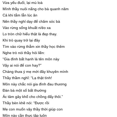
Vừa yếu đuối, lại mù loà
Mình thầy nuôi nấng cho bà quanh năm
Cả khi tắm lẫn lúc ăn
Nên thầy nghỉ dạy để chăm sóc bà
Vào rừng sống khuất n/ẻo xa
Lo tròn chữ hiếu thật là đẹp thay.
Khi trò quay trở lại đây
Tìm vào rừng thẳm xin thầy học thêm
Nghe trò nói thầy hỏi liền:
“Gia đình bất hạnh là tên môn này
Vậy ai nói để con hay?”
Chàng thưa ý mẹ mới đây khuyên mình
Thầy thầm nghĩ: “Lạ thật tình!
Môn này chắc nói gia đình đau thương
Đàn bà một số bất thường
Ác tâm gây khổ cho chồng đấy thôi.”
Thầy bèn khẽ nói: “Được rồi
Mẹ con muốn vậy thầy thời giúp con
Môn này cần thực tập luôn