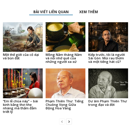
BÀI VIẾT LIÊN QUAN
XEM THÊM
Một thế giới của cỏ dại
Mồng Năm tháng Năm
Kiếp trước, tôi là người
và bùn đất
và nỗi nhớ quê của
Sài Gòn: Mùi rau thơm
những người xa xứ
và một tiếng hát cũ?
“Em lễ chùa này” – bài
Phạm Thiên Thư: Tiếng
Dư âm Phạm Thiên Thư
kinh bằng thơ nhẹ
Chuông Vọng Giữa
trong đạo và đời
nhàng mà thấm đẫm
Động Hoa Vàng
triết lý