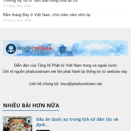
Trường hạ, hộ trì Tam Bảo trong mùa an cư
8 Tháng Tám, 2026
Rằm tháng Bảy ở Việt Nam, chín trăm năm nhìn lại
8 Tháng Tám, 2026
Diễn đàn của Tăng Ni Phật tử Việt Nam trong và ngoài nước
Ghi rõ nguồn phattuvietnam.net khi phát hành lại thông tin từ website này.
Liên hệ chúng tôi:
trisu@phattuvietnam.net
NHIỀU BÀI HƠN NỮA
Dấu ấn Quốc sư trong lịch sử dân tộc và
định...