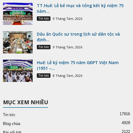
TT.Huế: Lễ bế mạc và tổng kết kỷ niệm 75
năm...
Tin tức
9 Tháng Tám, 2026
Dấu ấn Quốc sư trong lịch sử dân tộc và
định...
Tin tức
9 Tháng Tám, 2026
Huế: Lễ kỷ niệm 75 năm GĐPT Việt Nam
(1951 –...
Tin tức
8 Tháng Tám, 2026
MỤC XEM NHIỀU
17916
Tin tức
4928
Blog chùa
2122
Bài nổi bật