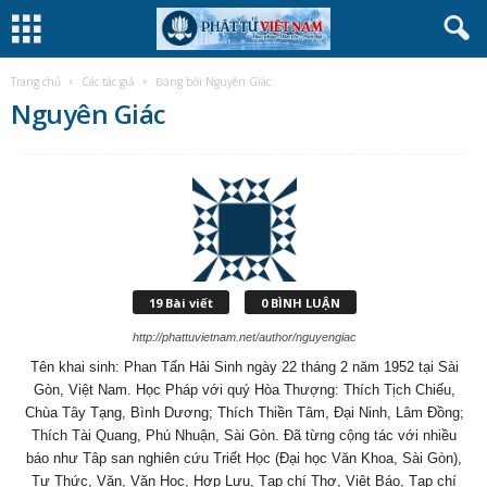
Trang chủ
Các tác giả
Đăng bởi Nguyên Giác
Nguyên Giác
19 Bài viết
0 BÌNH LUẬN
http://phattuvietnam.net/author/nguyengiac
Tên khai sinh: Phan Tấn Hải Sinh ngày 22 tháng 2 năm 1952 tại Sài
Gòn, Việt Nam. Học Pháp với quý Hòa Thượng: Thích Tịch Chiếu,
Chùa Tây Tạng, Bình Dương; Thích Thiền Tâm, Đại Ninh, Lâm Đồng;
Thích Tài Quang, Phú Nhuận, Sài Gòn. Đã từng cộng tác với nhiều
báo như Tâp san nghiên cứu Triết Học (Đại học Văn Khoa, Sài Gòn),
Tự Thức, Văn, Văn Học, Hợp Lưu, Tạp chí Thơ, Việt Báo, Tạp chí