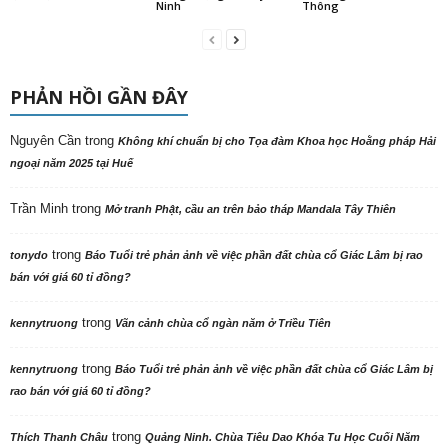
Ninh
Thông
PHẢN HỒI GẦN ĐÂY
Nguyên Cần
trong
Không khí chuẩn bị cho Tọa đàm Khoa học Hoằng pháp Hải
ngoại năm 2025 tại Huế
Trần Minh
trong
Mở tranh Phật, cầu an trên bảo tháp Mandala Tây Thiên
trong
tonydo
Báo Tuổi trẻ phản ảnh về việc phần đất chùa cổ Giác Lâm bị rao
bán với giá 60 tỉ đồng?
trong
kennytruong
Vãn cảnh chùa cổ ngàn năm ở Triều Tiên
trong
kennytruong
Báo Tuổi trẻ phản ảnh về việc phần đất chùa cổ Giác Lâm bị
rao bán với giá 60 tỉ đồng?
trong
Thích Thanh Châu
Quảng Ninh. Chùa Tiêu Dao Khóa Tu Học Cuối Năm