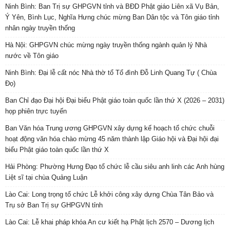
Ninh Bình: Ban Trị sự GHPGVN tỉnh và BĐD Phật giáo Liên xã Vụ Bản,
Ý Yên, Bình Lục, Nghĩa Hưng chúc mừng Ban Dân tộc và Tôn giáo tỉnh
nhân ngày truyền thống
Hà Nội: GHPGVN chúc mừng ngày truyền thống ngành quản lý Nhà
nước về Tôn giáo
Ninh Bình: Đại lễ cất nóc Nhà thờ tổ Tổ đình Đỗ Linh Quang Tự ( Chùa
Đọ)
Ban Chỉ đạo Đại hội Đại biểu Phật giáo toàn quốc lần thứ X (2026 – 2031)
họp phiên trực tuyến
Ban Văn hóa Trung ương GHPGVN xây dựng kế hoạch tổ chức chuỗi
hoạt động văn hóa chào mừng 45 năm thành lập Giáo hội và Đại hội đại
biểu Phật giáo toàn quốc lần thứ X
Hải Phòng: Phường Hưng Đạo tổ chức lễ cầu siêu anh linh các Anh hùng
Liệt sĩ tại chùa Quảng Luận
Lào Cai: Long trọng tổ chức Lễ khởi công xây dựng Chùa Tân Bảo và
Trụ sở Ban Trị sự GHPGVN tỉnh
Lào Cai: Lễ khai pháp khóa An cư kiết hạ Phật lịch 2570 – Dương lịch