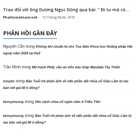
Trao đổi với ông Dương Ngọc Dũng qua bài: “ Đi tu mà có...
Phattuvietnam.net
-
15 Tháng Mười, 2019
PHẢN HỒI GẦN ĐÂY
Nguyên Cần
trong
Không khí chuẩn bị cho Tọa đàm Khoa học Hoằng pháp Hải
ngoại năm 2025 tại Huế
Trần Minh
trong
Mở tranh Phật, cầu an trên bảo tháp Mandala Tây Thiên
trong
tonydo
Báo Tuổi trẻ phản ảnh về việc phần đất chùa cổ Giác Lâm bị rao
bán với giá 60 tỉ đồng?
trong
kennytruong
Vãn cảnh chùa cổ ngàn năm ở Triều Tiên
trong
kennytruong
Báo Tuổi trẻ phản ảnh về việc phần đất chùa cổ Giác Lâm bị
rao bán với giá 60 tỉ đồng?