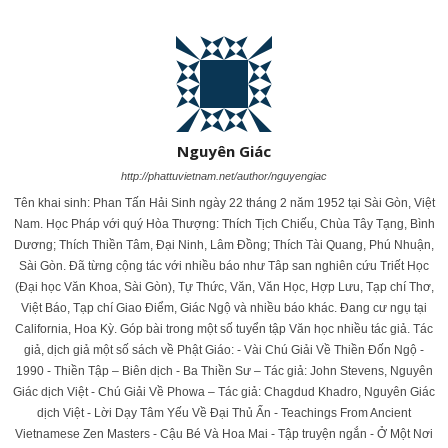
Nguyên Giác
http://phattuvietnam.net/author/nguyengiac
Tên khai sinh: Phan Tấn Hải Sinh ngày 22 tháng 2 năm 1952 tại Sài Gòn, Việt
Nam. Học Pháp với quý Hòa Thượng: Thích Tịch Chiếu, Chùa Tây Tạng, Bình
Dương; Thích Thiền Tâm, Đại Ninh, Lâm Đồng; Thích Tài Quang, Phú Nhuận,
Sài Gòn. Đã từng cộng tác với nhiều báo như Tâp san nghiên cứu Triết Học
(Đại học Văn Khoa, Sài Gòn), Tự Thức, Văn, Văn Học, Hợp Lưu, Tạp chí Thơ,
Việt Báo, Tạp chí Giao Điểm, Giác Ngộ và nhiều báo khác. Đang cư ngụ tại
California, Hoa Kỳ. Góp bài trong một số tuyển tập Văn học nhiều tác giả. Tác
giả, dịch giả một số sách về Phật Giáo: - Vài Chú Giải Về Thiền Đốn Ngộ -
1990 - Thiền Tập – Biên dịch - Ba Thiền Sư – Tác giả: John Stevens, Nguyên
Giác dịch Việt - Chú Giải Về Phowa – Tác giả: Chagdud Khadro, Nguyên Giác
dịch Việt - Lời Dạy Tâm Yếu Về Đại Thủ Ấn - Teachings From Ancient
Vietnamese Zen Masters - Cậu Bé Và Hoa Mai - Tập truyện ngắn - Ở Một Nơi