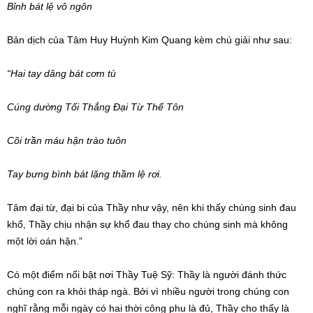
Bỉnh bát lệ vô ngôn
Bản dịch của Tâm Huy Huỳnh Kim Quang kèm chú giải như sau:
“Hai tay dâng bát cơm tù
Cúng dường Tối Thắng Đại Từ Thế Tôn
Cõi trần máu hận trào tuôn
Tay bưng bình bát lặng thầm lệ rơi.
Tâm đại từ, đại bi của Thầy như vậy, nên khi thấy chúng sinh đau
khổ, Thầy chịu nhận sự khổ đau thay cho chúng sinh mà không
một lời oán hận.”
Có một điểm nổi bật nơi Thầy Tuệ Sỹ: Thầy là người đánh thức
chúng con ra khỏi tháp ngà. Bởi vì nhiều người trong chúng con
nghĩ rằng mỗi ngày có hai thời công phu là đủ, Thầy cho thấy là