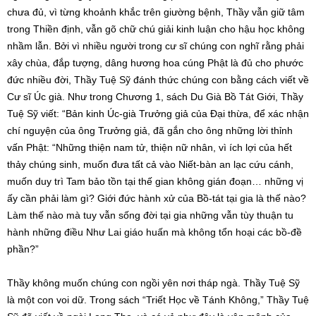
chưa đủ, vì từng khoảnh khắc trên giường bệnh, Thầy vẫn giữ tâm
trong Thiền định, vẫn gõ chữ chú giải kinh luận cho hậu học không
nhầm lẫn. Bởi vì nhiều người trong cư sĩ chúng con nghĩ rằng phải
xây chùa, đắp tượng, dâng hương hoa cúng Phật là đủ cho phước
đức nhiều đời, Thầy Tuệ Sỹ đánh thức chúng con bằng cách viết về
Cư sĩ Úc già. Như trong Chương 1, sách Du Già Bồ Tát Giới, Thầy
Tuệ Sỹ viết: “Bản kinh Úc-già Trưởng giả của Đại thừa, để xác nhận
chí nguyện của ông Trưởng giả, đã gắn cho ông những lời thỉnh
vấn Phật: “Những thiện nam tử, thiện nữ nhân, vì ích lợi của hết
thảy chúng sinh, muốn đưa tất cả vào Niết-bàn an lạc cứu cánh,
muốn duy trì Tam bảo tồn tại thế gian không gián đoạn… những vị
ấy cần phải làm gì? Giới đức hành xử của Bồ-tát tại gia là thế nào?
Làm thế nào mà tuy vẫn sống đời tại gia những vẫn tùy thuận tu
hành những điều Như Lai giáo huấn mà không tổn hoại các bồ-đề
phần?”
Thầy không muốn chúng con ngồi yên nơi tháp ngà. Thầy Tuệ Sỹ
là một con voi dữ. Trong sách “Triết Học về Tánh Không,” Thầy Tuệ