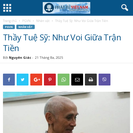
Trang chủ
PGVN
Nhân vật
Thầy Tuệ Sỹ: Như Voi Giữa Trận Tiền
PGVN
NHÂN VẬT
Thầy Tuệ Sỹ: Như Voi Giữa Trận
Tiền
Bởi
Nguyên Giác
-
21 Tháng Ba, 2025