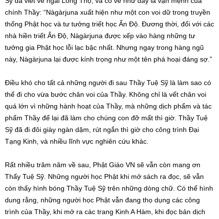
Sỹ đã viết về ngài Long Thọ, và có vẻ như đây là vận mệnh của
chính Thầy: “Nàgàrjuna xuất hiện như một con voi dữ trong truyền
thống Phật học và tư tưởng triết học Ấn Độ. Đương thời, đối với các
nhà hiền triết Ấn Độ, Nàgàrjuna được xếp vào hàng những tư
tưởng gia Phật học lỗi lạc bậc nhất. Nhưng ngay trong hàng ngũ
này, Nàgàrjuna lại được kính trọng như một tên phá hoại đáng sợ.”
Điều khó cho tất cả những người đi sau Thầy Tuệ Sỹ là làm sao có
thể đi cho vừa bước chân voi của Thầy. Không chỉ là vết chân voi
quá lớn vì những hành hoạt của Thầy, mà những dịch phẩm và tác
phẩm Thầy để lại đã làm cho chúng con đỡ mất thì giờ. Thầy Tuệ
Sỹ đã đi đôi giày ngàn dặm, rút ngắn thì giờ cho công trình Đại
Tạng Kinh, và nhiều lĩnh vực nghiên cứu khác.
Rất nhiều trăm năm về sau, Phật Giáo VN sẽ vẫn còn mang ơn
Thẩy Tuệ Sỹ. Những người học Phật khi mở sách ra đọc, sẽ vẫn
còn thấy hình bóng Thầy Tuệ Sỹ trên những dòng chữ. Có thể hình
dung rằng, những người học Phật vẫn đang thọ dụng các công
trình của Thầy, khi mở ra các trang Kinh A Hàm, khi đọc bản dịch