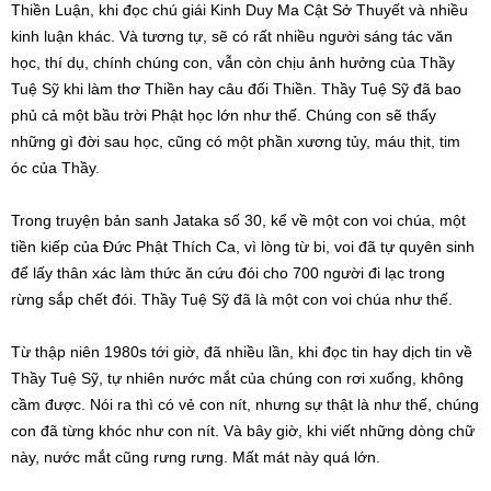
Thiền Luận, khi đọc chú giái Kinh Duy Ma Cật Sở Thuyết và nhiều
kinh luận khác. Và tương tự, sẽ có rất nhiều người sáng tác văn
học, thí dụ, chính chúng con, vẫn còn chịu ảnh hưởng của Thầy
Tuệ Sỹ khi làm thơ Thiền hay câu đối Thiền. Thầy Tuệ Sỹ đã bao
phủ cả một bầu trời Phật học lớn như thế. Chúng con sẽ thấy
những gì đời sau học, cũng có một phần xương tủy, máu thịt, tim
óc của Thầy.
Trong truyện bản sanh Jataka số 30, kể về một con voi chúa, một
tiền kiếp của Đức Phật Thích Ca, vì lòng từ bi, voi đã tự quyên sinh
để lấy thân xác làm thức ăn cứu đói cho 700 người đi lạc trong
rừng sắp chết đói. Thầy Tuệ Sỹ đã là một con voi chúa như thế.
Từ thập niên 1980s tới giờ, đã nhiều lần, khi đọc tin hay dịch tin về
Thầy Tuệ Sỹ, tự nhiên nước mắt của chúng con rơi xuống, không
cầm được. Nói ra thì có vẻ con nít, nhưng sự thật là như thế, chúng
con đã từng khóc như con nít. Và bây giờ, khi viết những dòng chữ
này, nước mắt cũng rưng rưng. Mất mát này quá lớn.