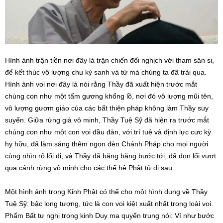
Hình ảnh trận tiền nơi đây là trận chiến đối nghịch với tham sân si,
để kết thúc vô lượng chu kỳ sanh và tử mà chúng ta đã trải qua.
Hình ảnh voi nơi đây là nói rằng Thầy đã xuất hiện trước mắt
chúng con như một tấm gương khổng lồ, nơi đó vô lượng mũi tên,
vô lượng gươm giáo của các bất thiện pháp không làm Thầy suy
suyển. Giữa rừng già vô minh, Thầy Tuệ Sỹ đã hiện ra trước mắt
chúng con như một con voi đầu đàn, với trí tuệ và định lực cực kỳ
hy hữu, đã làm sáng thêm ngọn đèn Chánh Pháp cho mọi người
cùng nhìn rõ lối đi, và Thầy đã băng băng bước tới, đã dọn lối vượt
qua cánh rừng vô minh cho các thế hệ Phật tử đi sau.
Một hình ảnh trong Kinh Phật có thể cho một hình dung về Thầy
Tuệ Sỹ: bậc long tượng, tức là con voi kiệt xuất nhất trong loài voi.
Phẩm Bất tư nghị trong kinh Duy ma quyển trung nói: Ví như bước