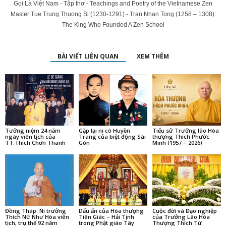
Gọi Là Việt Nam - Tập thơ - Teachings and Poetry of the Vietnamese Zen
Master Tue Trung Thuong Si (1230-1291) - Tran Nhan Tong (1258 – 1308):
The King Who Founded A Zen School
BÀI VIẾT LIÊN QUAN
XEM THÊM
Tưởng niệm 24 năm
Gặp lại ni cô Huyền
Tiểu sử Trưởng lão Hòa
ngày viên tịch của
Trang của biệt động Sài
thượng Thích Phước
TT.Thích Chơn Thanh
Gòn
Minh (1957 – 2026)
Đồng Tháp: Ni trưởng
Dấu ấn của Hòa thượng
Cuộc đời và Đạo nghiệp
Thích Nữ Như Hòa viên
Tiên Giác – Hải Tịnh
của Trưởng Lão Hòa
tịch, trụ thế 92 năm
trong Phật giáo Tây
Thượng Thích Từ