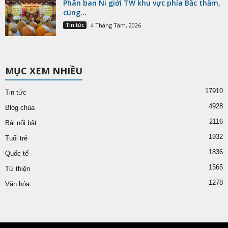
Phân ban Ni giới TW khu vực phía Bắc thăm,
cúng...
Tin tức
4 Tháng Tám, 2026
MỤC XEM NHIỀU
17910
Tin tức
4928
Blog chùa
2116
Bài nổi bật
1932
Tuổi trẻ
1836
Quốc tế
1565
Từ thiện
1278
Văn hóa