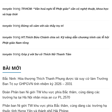
trong
tonydo
TP.HCM: “Văn hoá nghi lễ Phật giáo” cần có nghệ thuật, khoa học
và hợp thời
trong
tonydo
Đừng vô cảm với các thầy trụ trì
trong
tonydo
HT.Thích Bửu Chánh chia sẻ: Kỹ năng dẫn chương trình các lễ hội
Phật giáo Nam tông
trong
tonydo
Góp ý với Sư cô Thích Nữ Thanh Tâm
BÀI MỚI
Bắc Ninh: Hòa thượng Thích Thanh Phụng được tái suy cử làm Trưởng
Ban Trị sự GHPGVN tỉnh nhiệm kỳ 2026 – 2031
Đoàn Phân ban Ni giới TW khu vực phía Bắc thăm, cúng dàng các
trường hạ tại Hà Nội nhân mùa an cư PL.2570
Phân ban Ni giới TW khu vực phía Bắc thăm, cúng dàng các trường hạ
thuộc tỉnh Hưng Yên và thành phố Hải Phòng