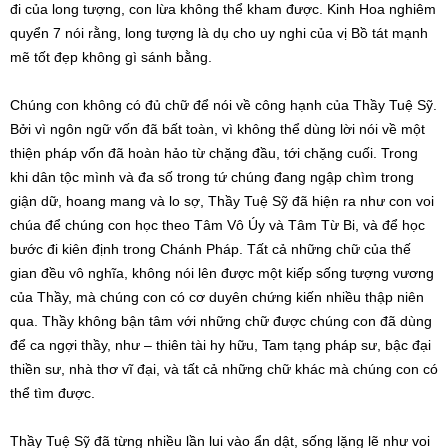
đi của long tượng, con lừa không thể kham được. Kinh Hoa nghiêm
quyển 7 nói rằng, long tượng là dụ cho uy nghi của vị Bồ tát mạnh
mẽ tốt đẹp không gì sánh bằng.
Chúng con không có đủ chữ để nói về công hạnh của Thầy Tuệ Sỹ.
Bởi vì ngôn ngữ vốn đã bất toàn, vì không thể dùng lời nói về một
thiện pháp vốn đã hoàn hảo từ chặng đầu, tới chặng cuối. Trong
khi dân tộc mình và đa số trong tứ chúng đang ngập chìm trong
giận dữ, hoang mang và lo sợ, Thầy Tuệ Sỹ đã hiện ra như con voi
chúa để chúng con học theo Tâm Vô Úy và Tâm Từ Bi, và để học
bước đi kiên định trong Chánh Pháp. Tất cả những chữ của thế
gian đều vô nghĩa, không nói lên được một kiếp sống tượng vương
của Thầy, mà chúng con có cơ duyên chứng kiến nhiều thập niên
qua. Thầy không bận tâm với những chữ được chúng con đã dùng
để ca ngợi thầy, như – thiên tài hy hữu, Tam tạng pháp sư, bậc đại
thiền sư, nhà thơ vĩ đại, và tất cả những chữ khác mà chúng con có
thể tìm được.
Thầy Tuệ Sỹ đã từng nhiều lần lui vào ẩn dật, sống lặng lẽ như voi