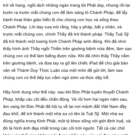
trở về hang, ngồi dịch những ngàn trang lời Phật dạy, nhưng rồi lại
bước ra trước mắt chúng con để làm sáng tỏ Chánh Pháp, để lấy
hành hoạt thân giáo hiển lộ cho chúng con học và sống theo
Chánh Pháp. Lời dạy xưa nói rằng, hãy y pháp, bất y nhân, và
trước mắt chúng con, chính Thầy đã trở thành pháp: Thầy Tuệ Sỹ
đã trở thành một tượng hình Chánh Pháp sinh động. Khi đã nhìn
thấy hình ảnh Thầy ngồi Thiền trên giường bệnh nửa đêm, làm sao
chúng con có thể làm biếng được nữa. Khi đã nhìn thấy Thầy nằm
trên giường bệnh, và đưa tay ra gõ lên chiếc iPad để chú giải bản
văn về Thành Duy Thức Luận của một môn đệ gửi tới, làm sao
chúng con có thể tiếp tục nằm ngủ sớm và thức dậy trễ.
Hãy hình dung như thế này: sau khi Đức Phật tuyên thuyết Chánh
Pháp, khắp các cõi đểu chấn động. Và rồi hơn hai ngàn năm sau,
âm vang lời Đức Phật đã hội tụ về lại nơi mảnh đất Việt Nam đầy
đau khổ, để trở thành một nhà sư có tên là Tuệ Sỹ. Một nhà sư
đúng nghĩa trong Kinh Phật, một tỳ kheo sống với giới định huệ, và
đó là hình ảnh đẹp nhất trong các cõi trời người. Tất cả các chữ