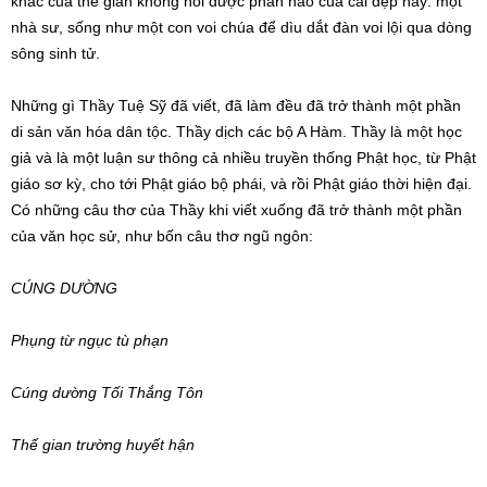
khác của thế gian không nói được phần nào của cái đẹp này: một
nhà sư, sống như một con voi chúa để dìu dắt đàn voi lội qua dòng
sông sinh tử.
Những gì Thầy Tuệ Sỹ đã viết, đã làm đều đã trở thành một phần
di sản văn hóa dân tộc. Thầy dịch các bộ A Hàm. Thầy là một học
giả và là một luận sư thông cả nhiều truyền thống Phật học, từ Phật
giáo sơ kỳ, cho tới Phật giáo bộ phái, và rồi Phật giáo thời hiện đại.
Có những câu thơ của Thầy khi viết xuống đã trở thành một phần
của văn học sử, như bốn câu thơ ngũ ngôn:
CÚNG DƯỜNG
Phụng từ ngục tù phạn
Cúng dường Tối Thắng Tôn
Thế gian trường huyết hận