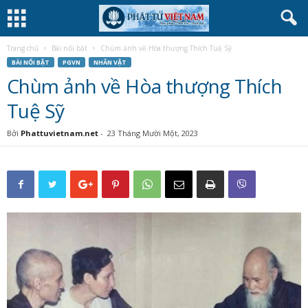
Trang chủ
Bài nổi bật
Chùm ảnh về Hòa thượng Thích Tuệ Sỹ
BÀI NỔI BẬT
PGVN
NHÂN VẬT
Chùm ảnh về Hòa thượng Thích
Tuệ Sỹ
Bởi
Phattuvietnam.net
-
23 Tháng Mười Một, 2023