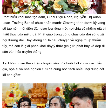
Phát biểu khai mạc tọa đàm, Cư sĩ Diệu Nhân, Nguyễn Thị Xuân
Loan, Trưởng Ban tổ chức nhấn mạnh: Chương trình được kỳ vọng
sẽ tạo nên một diễn đàn giao lưu rộng mở, nơi chia sẻ những giá trị
thiết thực của mỹ thuật Phật giáo trong dòng chảy của đời sống xã
hội đương đại. Đây không chỉ là câu chuyện về nghệ thuật thuần
túy, mà còn là giải pháp khơi dậy ý thức gìn giữ, phát huy vẻ đẹp di
sản văn hóa truyền thống.
Tại không gian thảo luận chuyên sâu của buổi Talkshow, các diễn
giả, họa sĩ và nhà nghiên cứu đã cùng bóc tách nhiều nội dung cốt
lõi bao gồm: