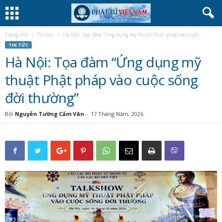
Trang chủ
Tin tức
Hà Nội: Tọa đàm “Ứng dụng mỹ thuật Phật pháp vào cuộc...
TIN TỨC
Hà Nội: Tọa đàm “Ứng dụng mỹ
thuật Phật pháp vào cuộc sống
đời thường”
Bởi
Nguyễn Tường Cẩm Vân
-
17 Tháng Năm, 2026