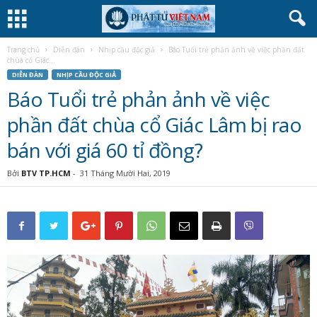
Trang chủ
Diễn đàn
Nhịp cầu độc giả
Báo Tuổi trẻ phản ảnh về việc phần đất
chùa cổ Giác...
DIỄN ĐÀN
NHỊP CẦU ĐỘC GIẢ
Báo Tuổi trẻ phản ảnh về việc
phần đất chùa cổ Giác Lâm bị rao
bán với giá 60 tỉ đồng?
Bởi
BTV TP.HCM
-
31 Tháng Mười Hai, 2019