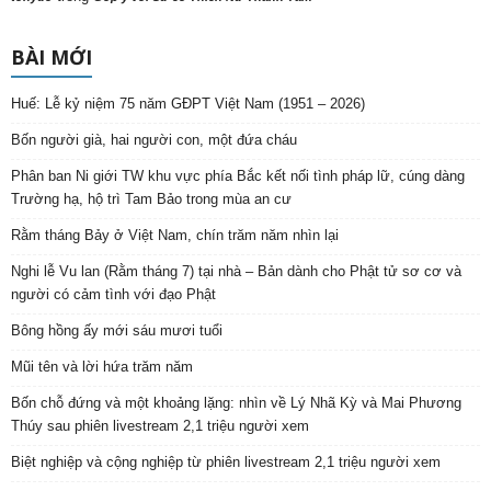
BÀI MỚI
Huế: Lễ kỷ niệm 75 năm GĐPT Việt Nam (1951 – 2026)
Bốn người già, hai người con, một đứa cháu
Phân ban Ni giới TW khu vực phía Bắc kết nối tình pháp lữ, cúng dàng
Trường hạ, hộ trì Tam Bảo trong mùa an cư
Rằm tháng Bảy ở Việt Nam, chín trăm năm nhìn lại
Nghi lễ Vu lan (Rằm tháng 7) tại nhà – Bản dành cho Phật tử sơ cơ và
người có cảm tình với đạo Phật
Bông hồng ấy mới sáu mươi tuổi
Mũi tên và lời hứa trăm năm
Bốn chỗ đứng và một khoảng lặng: nhìn về Lý Nhã Kỳ và Mai Phương
Thúy sau phiên livestream 2,1 triệu người xem
Biệt nghiệp và cộng nghiệp từ phiên livestream 2,1 triệu người xem