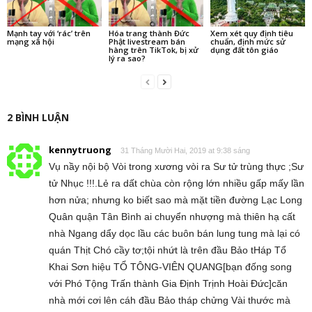
Mạnh tay với ‘rác’ trên
Hóa trang thành Đức
Xem xét quy định tiêu
mạng xã hội
Phật livestream bán
chuẩn, định mức sử
hàng trên TikTok, bị xử
dụng đất tôn giáo
lý ra sao?
2 BÌNH LUẬN
kennytruong
31 Tháng Mười Hai, 2019 at 9:38 sáng
Vụ nầy nội bộ Vòi trong xương vòi ra Sư tử trùng thực ;Sư
tử Nhục !!!.Lẻ ra dất chùa còn rộng lớn nhiều gấp mấy lần
hơn nửa; nhưng ko biết sao mà mặt tiền đường Lạc Long
Quân quận Tân Bình ai chuyển nhượng mà thiên hạ cất
nhà Ngang dẩy dọc lầu các buôn bán lung tung mà lại có
quán Thịt Chó cầy tơ;tội nhứt là trên đầu Bảo tHáp Tổ
Khai Sơn hiệu TỔ TÔNG-VIÊN QUANG[bạn đống song
với Phó Tộng Trấn thành Gia Định Trịnh Hoài Đức]căn
nhà mới cơi lên cáh đầu Bảo tháp chửng Vài thước mà