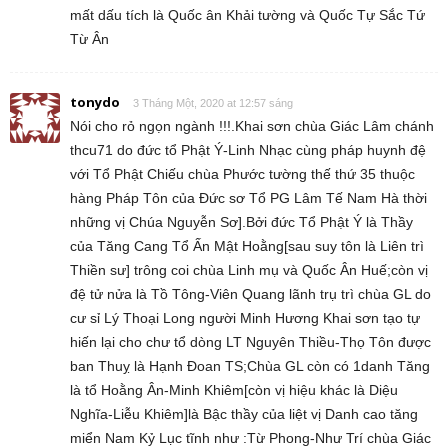
mất dấu tích là Quốc ân Khải tường và Quốc Tự Sắc Tứ
Từ Ân
tonydo
3 Tháng Một, 2020 at 12:57 sáng
Nói cho rỏ ngọn ngành !!!.Khai sơn chùa Giác Lâm chánh
thcu71 do đức tổ Phật Ý-Linh Nhạc cùng pháp huynh đệ
với Tổ Phật Chiếu chùa Phước tường thế thứ 35 thuộc
hàng Pháp Tôn của Đức sơ Tổ PG Lâm Tế Nam Hà thời
những vị Chúa Nguyễn Sơ].Bởi đức Tổ Phật Ý là Thầy
của Tăng Cang Tổ Ấn Mật Hoằng[sau suy tôn là Liên trì
Thiền sư] trông coi chùa Linh mụ và Quốc Ân Huế;còn vị
đệ tử nửa là Tồ Tông-Viên Quang lãnh trụ trì chùa GL do
cư sỉ Lý Thoại Long người Minh Hương Khai sơn tạo tự
hiến lại cho chư tổ dòng LT Nguyên Thiều-Thọ Tôn được
ban Thuỵ là Hạnh Đoan TS;Chùa GL còn có 1danh Tăng
là tổ Hoằng Ân-Minh Khiêm[còn vị hiệu khác là Diệu
Nghĩa-Liễu Khiêm]là Bậc thầy của liệt vị Danh cao tăng
miển Nam Kỷ Lục tĩnh như :Từ Phong-Như Trí chùa Giác