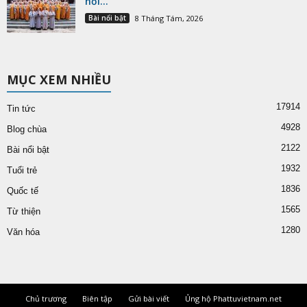
nối...
Bài nổi bật
8 Tháng Tám, 2026
MỤC XEM NHIỀU
17914
Tin tức
4928
Blog chùa
2122
Bài nổi bật
1932
Tuổi trẻ
1836
Quốc tế
1565
Từ thiện
1280
Văn hóa
Chủ trương
Biên tập
Gửi bài viết
Ủng hộ Phattuvietnam.net