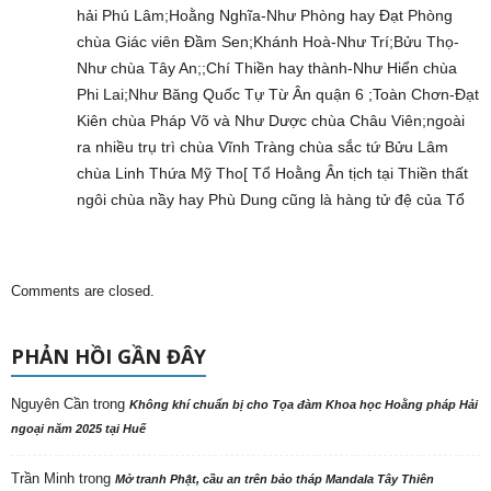
hải Phú Lâm;Hoằng Nghĩa-Như Phòng hay Đạt Phòng
chùa Giác viên Đầm Sen;Khánh Hoà-Như Trí;Bửu Thọ-
Như chùa Tây An;;Chí Thiền hay thành-Như Hiển chùa
Phi Lai;Như Băng Quốc Tự Từ Ân quận 6 ;Toàn Chơn-Đạt
Kiên chùa Pháp Võ và Như Dược chùa Châu Viên;ngoài
ra nhiều trụ trì chùa Vĩnh Tràng chùa sắc tứ Bửu Lâm
chùa Linh Thứa Mỹ Tho[ Tổ Hoằng Ân tịch tại Thiền thất
ngôi chùa nầy hay Phù Dung cũng là hàng tử đệ của Tổ
Comments are closed.
PHẢN HỒI GẦN ĐÂY
Nguyên Cần
trong
Không khí chuẩn bị cho Tọa đàm Khoa học Hoằng pháp Hải
ngoại năm 2025 tại Huế
Trần Minh
trong
Mở tranh Phật, cầu an trên bảo tháp Mandala Tây Thiên