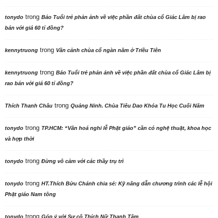
trong
tonydo
Báo Tuổi trẻ phản ảnh về việc phần đất chùa cổ Giác Lâm bị rao
bán với giá 60 tỉ đồng?
trong
kennytruong
Vãn cảnh chùa cổ ngàn năm ở Triều Tiên
trong
kennytruong
Báo Tuổi trẻ phản ảnh về việc phần đất chùa cổ Giác Lâm bị
rao bán với giá 60 tỉ đồng?
trong
Thích Thanh Châu
Quảng Ninh. Chùa Tiêu Dao Khóa Tu Học Cuối Năm
trong
tonydo
TP.HCM: “Văn hoá nghi lễ Phật giáo” cần có nghệ thuật, khoa học
và hợp thời
trong
tonydo
Đừng vô cảm với các thầy trụ trì
trong
tonydo
HT.Thích Bửu Chánh chia sẻ: Kỹ năng dẫn chương trình các lễ hội
Phật giáo Nam tông
trong
tonydo
Góp ý với Sư cô Thích Nữ Thanh Tâm