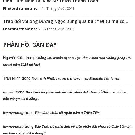
Bình Tâm Nhìn Lại Việc Sư Thích Thanh Toàn
Phattuvietnam.net
-
14 Tháng Mười, 2019
Trao đổi với ông Dương Ngọc Dũng qua bài: “ Đi tu mà có...
Phattuvietnam.net
-
15 Tháng Mười, 2019
PHẢN HỒI GẦN ĐÂY
Nguyên Cần
trong
Không khí chuẩn bị cho Tọa đàm Khoa học Hoằng pháp Hải
ngoại năm 2025 tại Huế
Trần Minh
trong
Mở tranh Phật, cầu an trên bảo tháp Mandala Tây Thiên
trong
tonydo
Báo Tuổi trẻ phản ảnh về việc phần đất chùa cổ Giác Lâm bị rao
bán với giá 60 tỉ đồng?
trong
kennytruong
Vãn cảnh chùa cổ ngàn năm ở Triều Tiên
trong
kennytruong
Báo Tuổi trẻ phản ảnh về việc phần đất chùa cổ Giác Lâm bị
rao bán với giá 60 tỉ đồng?