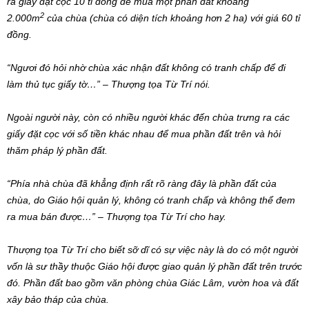
ra giấy đặt cọc 10 tỉ đồng để mua một phần đất khoảng
2
2.000m
của chùa (chùa có diện tích khoảng hơn 2 ha) với giá 60 tỉ
đồng.
“Ngươi đó hỏi nhờ chùa xác nhận đất không có tranh chấp để đi
làm thủ tục giấy tờ…” – Thượng tọa Từ Trí nói.
Ngoài người này, còn có nhiều người khác đến chùa trưng ra các
giấy đặt cọc với số tiền khác nhau để mua phần đất trên và hỏi
thăm pháp lý phần đất.
“Phía nhà chùa đã khẳng định rất rõ ràng đây là phần đất của
chùa, do Giáo hội quản lý, không có tranh chấp và không thể đem
ra mua bán được…” – Thượng tọa Từ Trí cho hay.
Thượng tọa Từ Trí cho biết sỡ dĩ có sự việc này là do có một người
vốn là sư thầy thuộc Giáo hội được giao quản lý phần đất trên trước
đó. Phần đất bao gồm văn phòng chùa Giác Lâm, vườn hoa và đất
xây bảo tháp của chùa.