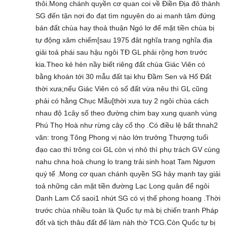
thôi.Mong chánh quyền cơ quan coi về Điền Địa đô thành
SG đến tận nơi đo đạt tìm nguyên do ai manh tâm đứng
bán đất chùa hay thoả thuận Ngó lơ để mặt tiền chùa bị
tự động xăm chiếm[sau 1975 đât nghĩa trang nghĩa địa
giải toả phái sau hậu ngôi TĐ GL phải rộng hơn trước
kia.Theo kẻ hèn nầy biết riêng đất chùa Giác Viên có
bằng khoán tới 30 mẫu đất tại khu Đầm Sen và Hố Đất
thời xưa;nếu Giác Viên có số đất vừa nêu thì GL cũng
phải có hằng Chục Mẫu[thời xưa tuy 2 ngôi chùa cách
nhau độ 1cây số theo đường chim bay xung quanh vùng
Phú Thọ Hoà như rừng cây cổ thọ .Có điều lệ bất thnah2
văn: trong Tông Phong vị nào lớn trưởng Thượng tuổi
đạo cao thì trông coi GL còn vị nhỏ thì phụ trách GV cùng
nahu chna hoà chung lo trang trải sinh hoạt Tam Ngươn
quý tế .Mong cơ quan chánh quyền SG hảy mạnh tay giải
toả những căn mặt tiền đường Lạc Long quân để ngôi
Danh Lam Cổ saoi1 nhứt SG có vị thế phong hoang .Thời
trước chùa nhiều toàn là Quốc tự mà bị chiến tranh Pháp
đốt và tịch thâu đất để làm nàh thờ TCG.Còn Quốc tự bị