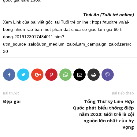
quốc gia năm 1989.”
Thái An (Tuổi trẻ online)
Xem Link của bài viết gốc tại Tuổi trẻ online : https://tuoitre.vn/ai-
bong-nhien-rao-ban-mot-phan-dat-chua-co-giac-lam-gia-60-ti-
dong-2019123017484011.htm?
utm_source=zalo&utm_medium=zalo&utm_campaign=zalo&zarsrc=
30
Bài trước
Bài tiếp theo
Đẹp gái
Tổng Thư ký Liên Hợp
Quốc phát biểu thông điệp
năm 2020: Giới trẻ là cội
nguồn lớn nhất của hy
vọng