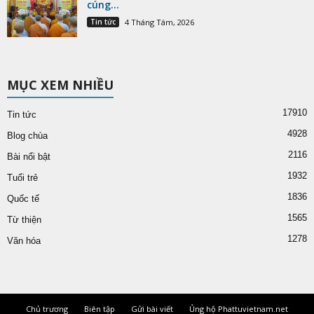
cúng...
Tin tức
4 Tháng Tám, 2026
MỤC XEM NHIỀU
17910
Tin tức
4928
Blog chùa
2116
Bài nổi bật
1932
Tuổi trẻ
1836
Quốc tế
1565
Từ thiện
1278
Văn hóa
Chủ trương
Biên tập
Gửi bài viết
Ủng hộ Phattuvietnam.net