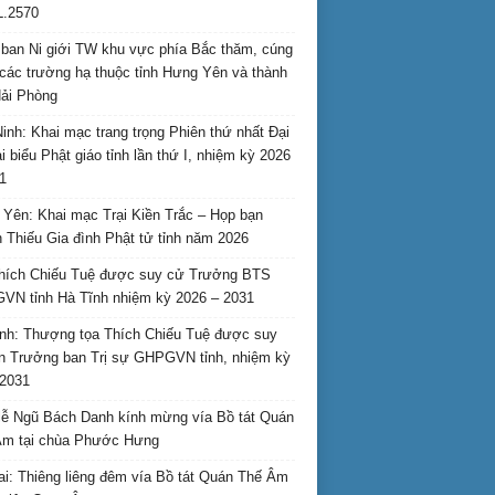
L.2570
ban Ni giới TW khu vực phía Bắc thăm, cúng
các trường hạ thuộc tỉnh Hưng Yên và thành
ải Phòng
inh: Khai mạc trang trọng Phiên thứ nhất Đại
ại biểu Phật giáo tỉnh lần thứ I, nhiệm kỳ 2026
1
Yên: Khai mạc Trại Kiền Trắc – Họp bạn
 Thiếu Gia đình Phật tử tỉnh năm 2026
hích Chiếu Tuệ được suy cử Trưởng BTS
N tỉnh Hà Tĩnh nhiệm kỳ 2026 – 2031
nh: Thượng tọa Thích Chiếu Tuệ được suy
n Trưởng ban Trị sự GHPGVN tỉnh, nhiệm kỳ
2031
ễ Ngũ Bách Danh kính mừng vía Bồ tát Quán
Âm tại chùa Phước Hưng
ai: Thiêng liêng đêm vía Bồ tát Quán Thế Âm