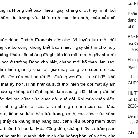
cư P
ăng ra không biết bao nhiêu ngày, chàng chợt thấy mình
bối
Phân 
những
tư tưởng
vừa khởi sinh mà
hình ảnh
, màu sắc sẽ
dàng 
phố H
Bắc N
uộc dòng Thánh Francois d’Assise. Vì luyến lưu một đôi
hội đ
g đã bỏ công không biết bao nhiêu ngày để tìm cho ra
ý
– 203
 tiếng Pháp nên chàng đã ghi tên lên một mảnh giấy nhỏ rồi
Hưng 
n học ở trường Dòng
cho biết
, chàng mới
hổ thẹn
làm sao!
ngành
tìm hiểu
giáo lý
của
tôn giáo
này cùng với
cuộc đời
của
uộc đời
của một người
lên đường
với
đức tin
triệt để
,
khổ
TT. T
GHPGV
 mắt ấy hơn. Hình như cả suốt thời niên trẻ đôi mắt ấy
ám
ường không biết định nghĩa làm sao, ghi lên khung vải thế
Hà Tĩ
ộc đời
mà cũng vừa
cuộc đời
quá đỗi. Khi
mùa xuân
đến,
cử tâ
 tu những chồi non của lá và những nụ nõn của hoa.
Mùa
2026-
c, tiếng ve kêu, bầu trời trong, xanh, cao cùng sức sống
Đêm l
g thấy cả khung mây bàng bạc, cành liễu buông mềm dưới
Thế 
ữa thiên hà
bao la
.
Mùa đông
đến, chàng thấy cả trăng sao
Gia L
 cùng sự
hiu quạnh
, tịch mịch của
hoàng hôn
, của đêm, của