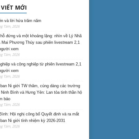
 VIẾT MỚI
ên và lời hứa trăm năm
ng Tám, 2026
hỗ đứng và một khoảng lặng: nhìn về Lý Nhã
 Mai Phương Thúy sau phiên livestream 2,1
 người xem
ng Tám, 2026
nghiệp và cộng nghiệp từ phiên livestream 2,1
 người xem
ng Tám, 2026
ban Ni giới TW thăm, cúng dàng các trường
i Ninh Bình và Hưng Yên: Lan tỏa tinh thần hộ
am bảo
ng Tám, 2026
Bình: Hội nghị công bố Quyết định và ra mắt
ban Ni giới tỉnh nhiệm kỳ 2026-2031
ng Tám, 2026