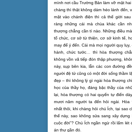
mình
nơi cầu
Trường Bản
làm vỡ mật hai
chàng thì
thật không
dám héo lánh đến, v
mặt vào
chánh điện
thì cả
thế giới
sau 
ràng
những cái mà chùa khác cần như
thượng
chẳng cần tí nào. Những điều m
tổ chức, cơ sở
từ thiện
, cơ sở kinh tế, h
may
để ý
đến. Cái mà
mọi người
quy lụy,
hành, chức tước… thì
hòa thượng
chẳn
không
vồn vã
tiếp đón
thập phương
, khô
này, sụp bên kia, lẫn các
con đường
đều
người
đệ tử
cũng có
một đời
sống thầm l
đẹp – thì không lý gì ngài
hòa thượng
chỉ
học của thầy họ, đáng bậc thầy của nh
lại,
hòa thượng
có hai quyển tự điển dà
mươi năm người ta đến hỏi ngài.
Hòa 
nhất
thôi, khi chàng hỏi chú Ích, tại sao
thế này, sao không sửa sang
xây dựng
cuộc đời”? Chú Ích ngần ngừ rồi lấm lét
án thư gần đó.