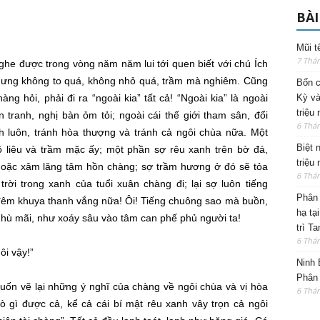
BÀI
Mũi t
7 Thá
ghe được
trong vòng
năm năm
lui tới
quen biết
với chú Ích
hưng không to quá, không nhỏ quá, trầm mà nghiêm. Cũng
Bốn c
ng hỏi, phải đi ra “ngoài kia” tất cả! “Ngoài kia” là ngoài
Kỳ và
triệu
ận tranh, nghị bàn
ỏm tỏi
; ngoài cái
thế giới
tham sân, đổi
6 Thá
h luôn, tránh
hòa thượng
và tránh cả ngôi chùa nữa. Một
Biệt 
cô liêu và trầm mặc ấy; một phần sợ rêu xanh trên bờ đá,
triệu
hoặc xâm lăng
tâm hồn
chàng; sợ
trầm hương
ở đó sẽ
tỏa
6 Thá
 trời trong xanh của tuổi xuân chàng đi; lại sợ luôn
tiếng
Phân 
 đêm khuya
thanh vắng
nữa! Ôi!
Tiếng chuông
sao mà buồn,
hạ tạ
 hù mãi, như xoáy sâu vào
tâm can
phế phủ người ta!
trì T
6 Thá
ôi vậy!”
Ninh 
Phân 
muốn vẽ lại những
ý nghĩ
của chàng về ngôi chùa và vị
hòa
6 Thá
ò
gì được cả, kể cả cái
bí mật
rêu xanh vây trọn cả ngôi