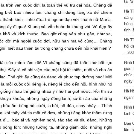
tại N
, là
trọn vẹn
cuộc đời
, là
toàn thể
vũ trụ
đại hóa
. Chàng đã
Hà Tĩ
g biết bao nhiêu lần, chàng chỉ đứng lặng xa để
chiêm
dâng 
ừa
thành kính
– như đứa trẻ
ngoan đạo
với Thánh nữ Maria-
hùng 
ắng ấy đi qua! Khung vải vẫn hoàn là khung vải. Vẻ đẹp ấy
tỉnh 
n khổ và kích thước. Bao giờ cũng vẫn như gần, như xa,
Hà Tĩ
ộc đời
mà ngoài
cuộc đời
, hữu hạn mà
vô cùng
… Chàng
hội đ
ghĩ, biết đâu
thiên tài
trong chàng chưa đến hồi khai hiện!?
– 203
tài
của mình lắm rồi! Vì chàng cũng đã
thẩn thờ
bất lực
Ninh 
giáo 
 thự. Đấy là cô nhi viện của một hội
từ thiện
, nuôi và cho ăn
chúc 
lạc
.
Thế giới
ấy cũng đa dạng và
phức tạp
dường bao! Mỗi
ngày 
a là mỗi
cuộc đời
riêng lẻ, riêng lẻ
cho đến
nỗi, hình như nó
 giống nhau thì giống nhau
y như
hai giọt nước. Rồi thì sự
Hà Nộ
ngành
 khuya khoắc, những ngày đông lạnh; sự
ồn ào
của những
ng
bữa ăn
; tiếng nói cười, la hét, nô đùa, chạy nhảy…
Thỉnh
Ninh 
i khi thấy vài tia mắt
cô đơn
, những tiếng khóc thầm rưng
Linh 
bà dì…
bác ái
và
nghiêm nghị
, sắc sảo và
dịu dàng
. Những
Ban C
cộ bóng lộn; những tướng tá, những giám đốc, những nghị
lần t