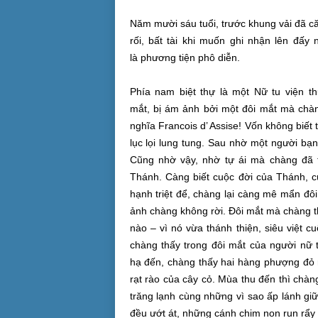
Năm mười sáu tuổi, trước khung vải đã c
rối
, bất tài khi muốn
ghi nhận
lên đấy 
là
phương tiện
phô diễn.
Phía nam biệt thự là một Nữ
tu viện
th
mắt,
bị ám ảnh
bởi một đôi mắt mà chàn
nghĩa
Francois d’ Assise! Vốn không biết
lục lọi
lung tung
. Sau nhờ một người bạ
Cũng nhờ vậy, nhờ
tự ái
mà chàng đã
Thánh. Càng biết
cuộc đời
của Thánh,
c
hạnh
triệt để
, chàng lại càng mê mẩn đôi
ảnh
chàng không rời. Đôi mắt mà chàng th
nào – vì nó vừa
thánh thiện
,
siêu việt
cu
chàng thấy trong đôi mắt của người nữ
hạ
đến, chàng thấy hai hàng phượng đỏ rự
rạt rào của cây cỏ.
Mùa thu
đến thì chàn
trăng lạnh cùng những vì sao ấp lánh gi
đều
ướt át
, những cánh chim non run rẩy