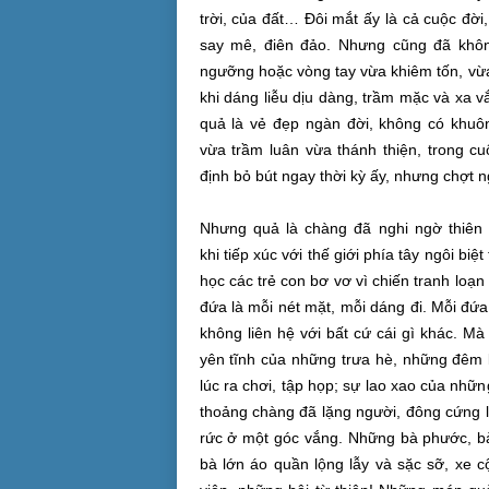
trời, của đất… Đôi mắt ấy là cả
cuộc đời
say mê,
điên đảo
. Nhưng cũng đã khôn
ngưỡng
hoặc vòng tay vừa khiêm tốn, v
khi dáng liễu
dịu dàng
, trầm mặc và xa v
quả là vẻ đẹp ngàn đời, không có khuô
vừa
trầm luân
vừa
thánh thiện
, trong
cu
định bỏ bút ngay
thời kỳ
ấy, nhưng chợt n
Nhưng quả là chàng đã
nghi ngờ
thiên 
khi
tiếp xúc
với
thế giới
phía tây ngôi biệt
học các trẻ con bơ vơ vì chiến tranh
loạn 
đứa là mỗi nét mặt, mỗi dáng đi. Mỗi đứ
không
liên hệ
với bất cứ cái gì khác. Mà
yên tĩnh của những trưa hè, những đêm
lúc ra chơi, tập họp; sự lao xao của nhữ
thoảng
chàng đã lặng người, đông cứng lạ
rức ở một góc vắng. Những bà phước, 
bà lớn áo quần lộng lẫy và sặc sỡ, xe 