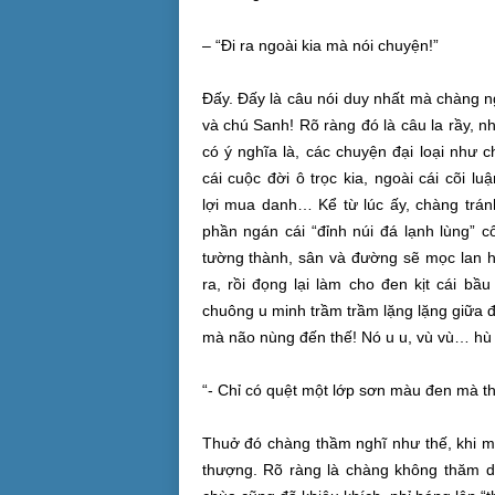
– “Đi ra ngoài kia mà nói chuyện!”
Đấy. Đấy là câu nói
duy nhất
mà chàng
n
và chú Sanh!
Rõ ràng
đó là
câu la
rầy, n
có
ý nghĩa
là, các chuyện
đại loại
như chà
cái
cuộc đời
ô trọc kia, ngoài cái cõi lu
lợi
mua danh
… Kể từ
lúc ấy
, chàng trán
phần ngán cái “đỉnh núi đá lạnh lùng” 
tường thành, sân và đường sẽ mọc lan 
ra
, rồi đọng lại làm cho đen kịt cái bầu
chuông
u minh
trầm
trầm lặng
lặng giữa
mà
não nùng
đến thế! Nó u u, vù vù… hù
“- Chỉ có quệt một lớp sơn màu đen mà th
Thuở đó chàng thầm nghĩ như thế, khi 
thượng
.
Rõ ràng
là chàng không
thăm d