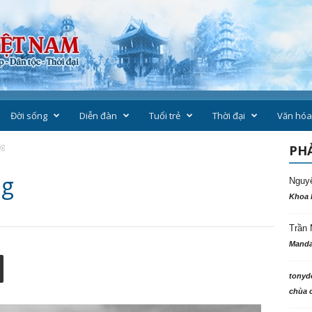
Đời sống
Diễn đàn
Tuổi trẻ
Thời đại
Văn hóa
ng
PHẢ
ng
Nguy
Khoa 
Trần 
Manda
tonyd
chùa c