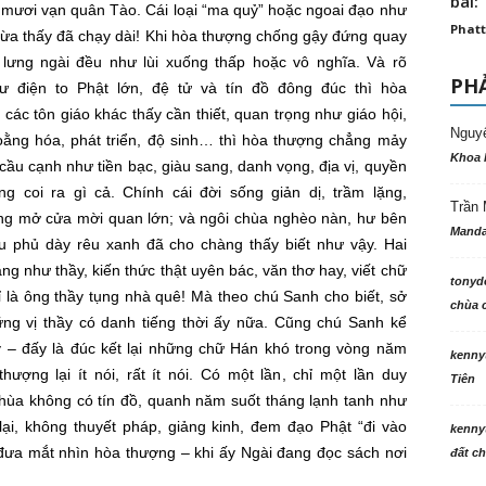
bài: 
 mươi vạn quân Tào. Cái loại “ma quỷ” hoặc ngoai đạo như
Phatt
ừa thấy đã chạy dài! Khi
hòa thượng
chống gậy đứng quay
lưng ngài đều như lùi xuống thấp hoặc
vô nghĩa
. Và
rõ
PHẢ
 điện to Phật lớn,
đệ tử
và
tín đồ
đông đúc thì
hòa
à các
tôn giáo
khác thấy
cần thiết
, quan
trọng như
giáo hội
,
Nguy
oằng hóa, phát triển,
độ sinh
… thì
hòa thượng
chẳng
mảy
Khoa 
 cầu cạnh như tiền bạc,
giàu sang
,
danh vọng
,
địa vị
, quyền
g coi ra gì cả. Chính cái
đời sống
giản dị,
trầm lặng
,
Trần 
ng mở cửa mời quan lớn; và ngôi chùa
nghèo nàn
, hư bên
Manda
 phủ dày rêu xanh đã cho chàng thấy biết như vậy. Hai
ặng như thầy,
kiến thức
thật
uyên bác
, văn thơ hay, viết chữ
tonyd
 là ông thầy tụng nhà quê! Mà theo chú Sanh
cho biết
, sở
chùa c
ững vị thầy có
danh tiếng
thời ấy nữa. Cũng chú Sanh kể
y – đấy là đúc kết lại những chữ Hán khó
trong vòng
năm
kenny
thượng
lại
ít nói
, rất
ít nói
. Có
một lần
, chỉ
một lần
duy
Tiên
 chùa không có
tín đồ
,
quanh năm
suốt tháng lạnh tanh như
lại, không
thuyết pháp
,
giảng kinh
, đem
đạo Phật
“đi vào
kenny
đưa mắt nhìn
hòa thượng
– khi ấy Ngài đang đọc sách nơi
đất ch