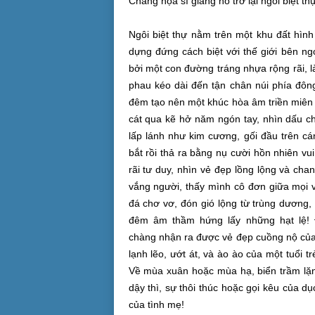
Chàng họa sĩ
giang hồ
trở lại
ngôi biệt th
Ngôi biệt thự nằm trên một khu đất hình
dựng đứng
cách biệt
với
thế giới
bên ngo
bởi một
con đường
tráng nhựa
rộng rãi
, 
phau kéo dài đến tận chân núi phía đôn
đêm tạo nên một khúc hòa âm
triền miên
cát qua kẽ hở năm ngón tay, nhìn
dấu c
lấp lánh như
kim cương
, gối đầu trên c
bắt rồi thả ra bằng nụ cười
hồn nhiên
vu
rãi
tư duy
, nhìn vẻ đẹp
lồng lộng
và chan 
vắng người, thấy mình
cô đơn
giữa
mọi 
đá chơ vơ, đón gió lộng từ trùng dương
đêm âm thầm hứng lấy những hạt lệ!
chàng
nhận ra
được vẻ đẹp cuồng nộ của 
lạnh lẽo,
ướt át
, và ào ào của một
tuổi tr
Về
mùa xuân
hoặc
mùa hạ
, biển
trầm lặ
dậy thì, sự
thôi thúc
hoặc gọi kêu của
dụ
của tình mẹ!