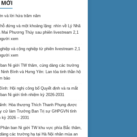
 MỚI
ên và lời hứa trăm năm
hỗ đứng và một khoảng lặng: nhìn về Lý Nhã
 Mai Phương Thúy sau phiên livestream 2,1
 người xem
nghiệp và cộng nghiệp từ phiên livestream 2,1
 người xem
ban Ni giới TW thăm, cúng dàng các trường
i Ninh Bình và Hưng Yên: Lan tỏa tinh thần hộ
am bảo
Bình: Hội nghị công bố Quyết định và ra mắt
ban Ni giới tỉnh nhiệm kỳ 2026-2031
inh: Hòa thượng Thích Thanh Phụng được
uy cử làm Trưởng Ban Trị sự GHPGVN tỉnh
 kỳ 2026 – 2031
Phân ban Ni giới TW khu vực phía Bắc thăm,
dàng các trường hạ tại Hà Nội nhân mùa an