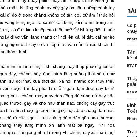
à cho đi, máy quay phim, máy ảnh chớp lia lịa! Những nụ
thỏa mãn
. Những cánh tay vẫy gầy ốm lẫn những cánh tay
BÀI
 cái gì đó ở trong chàng không có tên gọi, cứ âm ỉ thúc hối
u vàng trong ngọn lá xanh? Cái bóng tối mù mịt trong ánh
Cô p
lẫn sự
cô đơn
kinh khiếp của tuổi thơ? Ôi! Những điếu thuốc
chuy
gày đi vơ vẩn, lang thang chỉ nói lên cái
bi đát
, cái
nghèo
Phatt
hững ngọn bút, cây cọ và hộp màu vẫn nằm khiêu khích, hí
Tấn 
nào thành hình!
kế n
BTV 
a nằm
im ỉm
lạnh lùng
ít khi
chàng thấy
thập phương
lui tới
.
qua đấy, chàng thấy lòng mình lắng xuống thật sâu,
như
Thầy
thành, sự đổi thay của
thời đại
,
xã hội
; những đợt thủy
triều
phải
ví von được, thì đấy phải là chỗ “ngàn dặm dưới đáy biển”
Đào V
hang núi
–
chẳng may
may
dao động
dù sóng dữ hay bão
quắc thước
, gầy và khô như thân hạc, chống cây gậy trúc
Bình
Toà
hưa thấy
hòa thượng
cười bao giờ,
mặc dầu
chàng đã nhiều
nh –
đệ tử
của ngài.
Ít khi
chàng dám
đến gần
hòa thượng
.
Phatt
 chàng thấy lưng mình ớn lạnh mất ba ngày! Khi
hòa
Trao
tam quan
thì giống như Trương Phi chống cây xà mâu
một