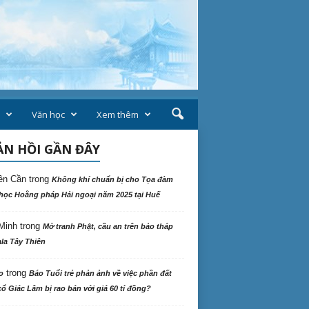
Văn học
Xem thêm
N HỒI GẦN ĐÂY
ên Cần
trong
Không khí chuẩn bị cho Tọa đàm
học Hoằng pháp Hải ngoại năm 2025 tại Huế
Minh
trong
Mở tranh Phật, cầu an trên bảo tháp
la Tây Thiên
trong
o
Báo Tuổi trẻ phản ảnh về việc phần đất
ổ Giác Lâm bị rao bán với giá 60 tỉ đồng?