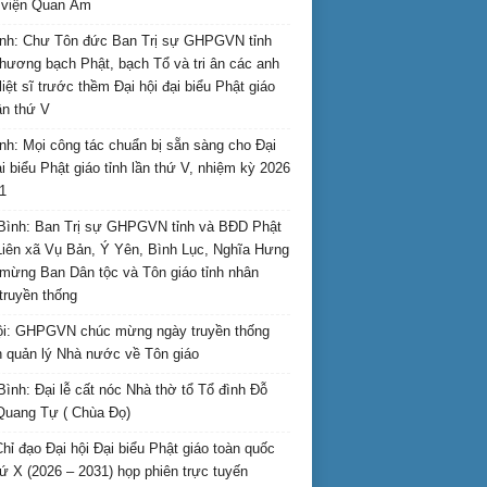
i viện Quan Âm
nh: Chư Tôn đức Ban Trị sự GHPGVN tỉnh
hương bạch Phật, bạch Tổ và tri ân các anh
liệt sĩ trước thềm Đại hội đại biểu Phật giáo
lần thứ V
nh: Mọi công tác chuẩn bị sẵn sàng cho Đại
ại biểu Phật giáo tỉnh lần thứ V, nhiệm kỳ 2026
1
Bình: Ban Trị sự GHPGVN tỉnh và BĐD Phật
Liên xã Vụ Bản, Ý Yên, Bình Lục, Nghĩa Hưng
mừng Ban Dân tộc và Tôn giáo tỉnh nhân
truyền thống
i: GHPGVN chúc mừng ngày truyền thống
 quản lý Nhà nước về Tôn giáo
Bình: Đại lễ cất nóc Nhà thờ tổ Tổ đình Đỗ
Quang Tự ( Chùa Đọ)
hỉ đạo Đại hội Đại biểu Phật giáo toàn quốc
hứ X (2026 – 2031) họp phiên trực tuyến