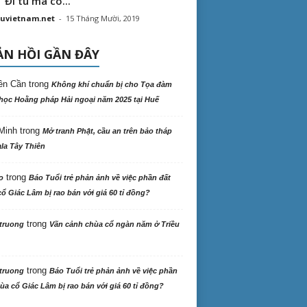
“ Đi tu mà có...
uvietnam.net
-
15 Tháng Mười, 2019
N HỒI GẦN ĐÂY
ên Cần
trong
Không khí chuẩn bị cho Tọa đàm
học Hoằng pháp Hải ngoại năm 2025 tại Huế
Minh
trong
Mở tranh Phật, cầu an trên bảo tháp
la Tây Thiên
trong
o
Báo Tuổi trẻ phản ảnh về việc phần đất
ổ Giác Lâm bị rao bán với giá 60 tỉ đồng?
trong
truong
Vãn cảnh chùa cổ ngàn năm ở Triều
trong
truong
Báo Tuổi trẻ phản ảnh về việc phần
ùa cổ Giác Lâm bị rao bán với giá 60 tỉ đồng?