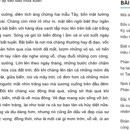
ự ấy vào đầu
mùa xuân
.
BÀI
 vuông, diện tích
áng chừng
hai mẫu Tây, bốn mặt tường
Mũi t
ài. Chàng còn nhớ rõ như in,
mặt tiền
ngôi biệt thự ngăn
Bốn c
là bãi biển với hàng dừa xanh tắp mọc lên trên bãi cát trắng
Kỳ và
g nam. Sóng và gió từ biển đông ì ầm và vi vút suốt ngày
triệu
bất tuyệt. Bãi biển là nơi mà chàng
thường hay
đi dạo, vốc
Biệt 
hân
hôm qua của mình đã mất, lượm những vỏ sò, vỏ hến
triệu
ánh tay nằm dài nghe sóng vỗ, chạy đuổi những con còng,
Phân 
i sướng
. Lớn lên theo ngày tháng, những bước chân chậm
hạ tạ
hòa của đất trời; đôi khi chàng lên tận cả những mỏm đá
trì T
vật
, giữa biển, núi và mây trời;
cô đơn
hơn cả những mỏm
, ngước mắt nhìn trăng sao mà sương xuống trên đầu đêm
Ninh 
Phân 
 Đôi khi chàng
xúc động
thái quá
, sững sờ
thái quá
khi
biển, nhất là về
mùa đông
. Vẻ đẹp mang sức sống vỡ bờ,
Bắc N
ẻ
niên tráng, lại như toát ra cả sự bạo tàn và hủy diệt nữa.
tái s
ng
và
dịu dàng
hơn, nhưng nó cũng ẩn dấu vẻ đẹp của sự
nhiệm
c vọng
;
đồng thời
, như là một cái gì
mơn trớn
,
vỗ về
, ủi an
Đoàn 
cúng 