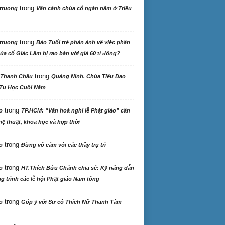
trong
truong
Vãn cảnh chùa cổ ngàn năm ở Triều
trong
truong
Báo Tuổi trẻ phản ảnh về việc phần
ùa cổ Giác Lâm bị rao bán với giá 60 tỉ đồng?
trong
 Thanh Châu
Quảng Ninh. Chùa Tiêu Dao
Tu Học Cuối Năm
trong
o
TP.HCM: “Văn hoá nghi lễ Phật giáo” cần
ệ thuật, khoa học và hợp thời
trong
o
Đừng vô cảm với các thầy trụ trì
trong
o
HT.Thích Bửu Chánh chia sẻ: Kỹ năng dẫn
 trình các lễ hội Phật giáo Nam tông
trong
o
Góp ý với Sư cô Thích Nữ Thanh Tâm