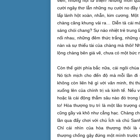
viên, những hội từ thiện! Những món qu
cười ngây thơ lẫn những nụ cười no đầy
lấp lánh hột xoàn, nhẫn,
kim cương
. Một
chàng căng khung vải ra…
Diễn tả
cái mà
sáng chói chang? Sự náo nhiệt trẻ trung 
nối nhau, những đêm thức trắng, những n
nàn
và sự thiếu tài của chàng mà thôi! N
lộng chàng bên giá vẽ, chưa có một bức 
Còn
thế giới
phía bắc nữa, cái ngôi chù
Nó tịch mịch
cho đến
độ mà mỗi lần đi 
không
còn
liên hệ
gì với
văn minh
, thị 
xuống
lên của chính trị và kinh tế. Nếu 
hoặc là cái động thẳm sâu nào đó trong
to!
Hòa thượng
trụ trì
là một lão trượng
cũng gầy và khô như cẳng hạc. Chàng c
lần qua đấy chơi với chú Ích và chú Sa
Chỉ cái nhìn của
hòa thượng
thôi là
thượng
chống gậy đứng
một mình
trước