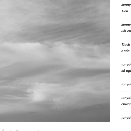
kenny
Tiên
kenny
đất ch
Thích
Khóa 
tonyd
có ngh
tonyd
tonyd
chương
tonyd