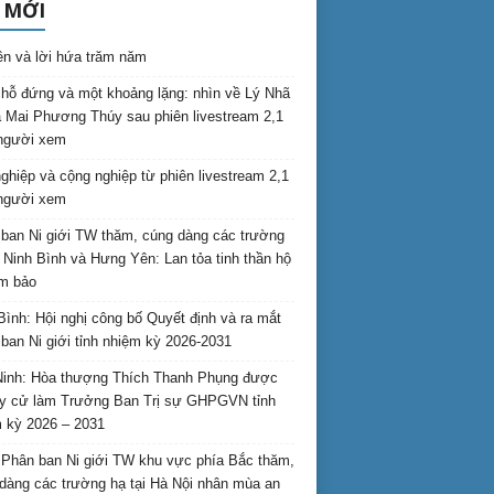
 MỚI
ên và lời hứa trăm năm
hỗ đứng và một khoảng lặng: nhìn về Lý Nhã
 Mai Phương Thúy sau phiên livestream 2,1
 người xem
nghiệp và cộng nghiệp từ phiên livestream 2,1
 người xem
ban Ni giới TW thăm, cúng dàng các trường
i Ninh Bình và Hưng Yên: Lan tỏa tinh thần hộ
am bảo
Bình: Hội nghị công bố Quyết định và ra mắt
ban Ni giới tỉnh nhiệm kỳ 2026-2031
inh: Hòa thượng Thích Thanh Phụng được
uy cử làm Trưởng Ban Trị sự GHPGVN tỉnh
 kỳ 2026 – 2031
Phân ban Ni giới TW khu vực phía Bắc thăm,
dàng các trường hạ tại Hà Nội nhân mùa an