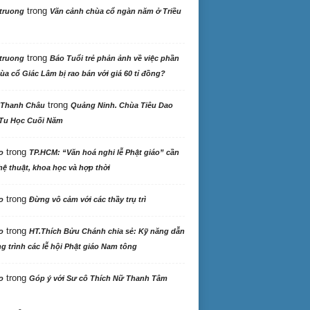
trong
truong
Vãn cảnh chùa cổ ngàn năm ở Triều
trong
truong
Báo Tuổi trẻ phản ảnh về việc phần
ùa cổ Giác Lâm bị rao bán với giá 60 tỉ đồng?
trong
 Thanh Châu
Quảng Ninh. Chùa Tiêu Dao
Tu Học Cuối Năm
trong
o
TP.HCM: “Văn hoá nghi lễ Phật giáo” cần
ệ thuật, khoa học và hợp thời
trong
o
Đừng vô cảm với các thầy trụ trì
trong
o
HT.Thích Bửu Chánh chia sẻ: Kỹ năng dẫn
 trình các lễ hội Phật giáo Nam tông
trong
o
Góp ý với Sư cô Thích Nữ Thanh Tâm