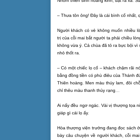
Nhóm
thiền sinh
hoảng kinh, dạt ra xa. S
– Thưa tôn ông! Đây là cái bình cổ nhất,
Người khách có vẻ không muốn nhiều lời
trị
của cỗi mai bắt người ta phải chiều lò
không
vừa ý
. Cả chùa đã
tỏ ra
bực bội
vì 
nhỏ thốt ra.
– Có một chiếc lọ cổ – khách chậm rãi nó
bằng
đồng tiền
có phù điêu của
Thánh đứ
Thiên hoàng
. Men màu thúy lam, đôi c
chỉ thêu màu thanh thủy rạng…
Ai nấy
đều ngơ ngác. Vài vị
thượng tọa
ni
giáp gì cái lọ ấy.
Hòa thượng
viện trưởng đang đọc sách 
bày
câu chuyện
về người khách, cỗi mai 