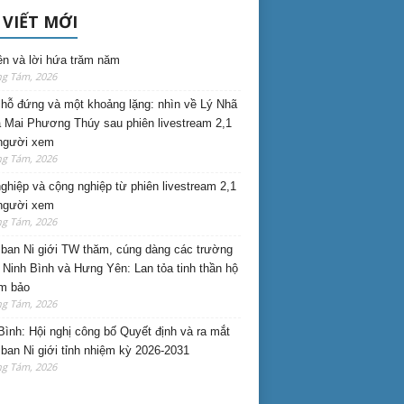
 VIẾT MỚI
ên và lời hứa trăm năm
ng Tám, 2026
hỗ đứng và một khoảng lặng: nhìn về Lý Nhã
 Mai Phương Thúy sau phiên livestream 2,1
 người xem
ng Tám, 2026
nghiệp và cộng nghiệp từ phiên livestream 2,1
 người xem
ng Tám, 2026
ban Ni giới TW thăm, cúng dàng các trường
i Ninh Bình và Hưng Yên: Lan tỏa tinh thần hộ
am bảo
ng Tám, 2026
Bình: Hội nghị công bố Quyết định và ra mắt
ban Ni giới tỉnh nhiệm kỳ 2026-2031
ng Tám, 2026