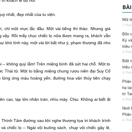
ư
tri khách
lễ độ
nói:
BÀI
 quý nhất, đẹp nhất của
tu viện
.
Mũi t
7 Thá
, chỉ một mực lắc đầu. Một vài tiếng thì thào. Nhưng
giá
Bốn c
ng vậy. Rồi mấy chục chiếc lọ nữa được mang ra, khách vẫn
Kỳ và
sự khó tính này, một vài lời
bất như ý
,
phạm thượng
đã nho
triệu
6 Thá
Biệt 
i – không quý lắm! Trên miệng bình đã sứt hai chỗ. Một to
triệu
c Thái tử
. Một to bằng miệng chung rượu niên đại
Suy Cổ
6 Thá
hỗ lửng ửng màu hoàng yến; đường hoa văn
thủy tiên
chạy
Phân 
hạ tạ
trì T
ên cao, lạp lớn nhăn trán, nhíu mày. Chịu. Không ai biết ất
6 Thá
Ninh 
Phân 
6 Thá
ở Thính Tâm đường sau khi nghe
thượng tọa
tri khách
trình
và chiếc lọ – Ngài vội buông sách, chụp vội chiếc gậy lê,