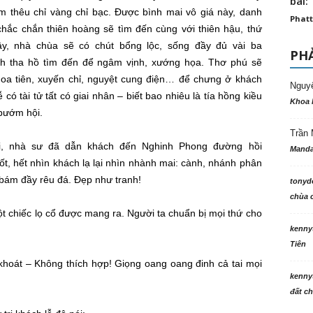
bài: 
 thêu chỉ vàng chỉ bạc. Được bình mai
vô giá
này,
danh
Phatt
chắc chắn
thiên hoàng
sẽ tìm đến cùng với
thiên hậu
, thứ
y, nhà chùa sẽ có chút bổng lộc,
sống đầy đủ
vài ba
PHẢ
ch
tha hồ
tìm đến để
ngâm vịnh
,
xướng họa
. Thơ phú sẽ
hoa tiên, xuyến chỉ,
nguyệt cung
điện… để chưng ở khách
Nguy
 tài tử tất có giai nhân – biết bao nhiêu là tía hồng kiều
Khoa 
 bướm hội.
Trần 
i,
nhà sư
đã dẫn khách đến Nghinh Phong đường
hồi
Manda
ốt
, hết nhìn khách lạ lại nhìn nhành mai: cành, nhánh phân
 bám đầy rêu đá. Đẹp như tranh!
tonyd
chùa c
ột chiếc lọ cổ được mang ra. Người ta chuẩn bị mọi thứ cho
kenny
Tiên
khoát
– Không thích hợp! Giọng
oang oang
đinh cả tai
mọi
kenny
đất ch