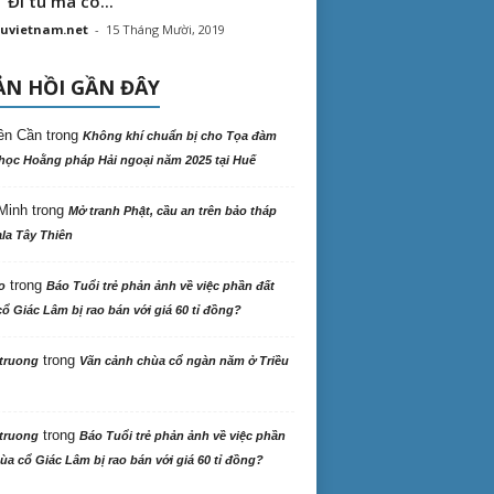
“ Đi tu mà có...
uvietnam.net
-
15 Tháng Mười, 2019
N HỒI GẦN ĐÂY
ên Cần
trong
Không khí chuẩn bị cho Tọa đàm
học Hoằng pháp Hải ngoại năm 2025 tại Huế
Minh
trong
Mở tranh Phật, cầu an trên bảo tháp
la Tây Thiên
trong
o
Báo Tuổi trẻ phản ảnh về việc phần đất
ổ Giác Lâm bị rao bán với giá 60 tỉ đồng?
trong
truong
Vãn cảnh chùa cổ ngàn năm ở Triều
trong
truong
Báo Tuổi trẻ phản ảnh về việc phần
ùa cổ Giác Lâm bị rao bán với giá 60 tỉ đồng?