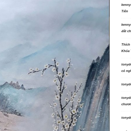
kenny
Tiên
kenny
đất ch
Thích
Khóa 
tonyd
có ngh
tonyd
tonyd
chương
tonyd