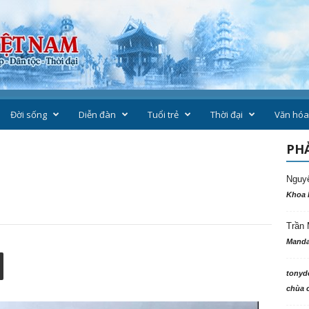
Đời sống
Diễn đàn
Tuổi trẻ
Thời đại
Văn hóa
i
PHẢ
i
Nguy
Khoa 
Trần 
Manda
tonyd
chùa c