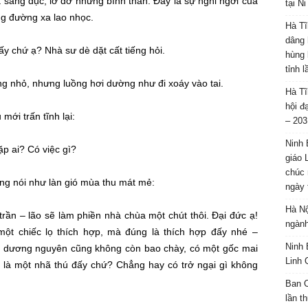
t sáng đục, lờ đờ nhưng bình thản. Đấy là sự nghỉ ngơi của
tại N
g đường xa lao nhọc.
Hà Tĩ
dâng 
đấy chứ ạ?
Nhà sư
dè dặt
cất tiếng
hỏi.
hùng 
tỉnh 
g nhỏ, nhưng luồng hơi dường như đi xoáy vào tai.
Hà Tĩ
hội đ
u mới
trấn tĩnh
lại:
– 203
Ninh 
p ai? Có việc gì?
giáo 
chúc 
ọng nói như làn gió
mùa thu
mát mẻ
:
ngày 
Hà Nộ
rần – lão sẽ làm phiền nhà chùa một chút thôi.
Đại đức
ạ!
ngành
một chiếc lọ
thích hợp
, mà đúng là
thích hợp
đấy nhé –
Ninh 
ết dương nguyên cũng không còn bao chày, có một gốc mai
Linh 
là một nhã thú đấy chứ? Chẳng hay có trở ngại gì không
Ban C
lần t