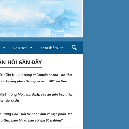
Văn học
Xem thêm
N HỒI GẦN ĐÂY
ên Cần
trong
Không khí chuẩn bị cho Tọa đàm
học Hoằng pháp Hải ngoại năm 2025 tại Huế
Minh
trong
Mở tranh Phật, cầu an trên bảo tháp
la Tây Thiên
trong
o
Báo Tuổi trẻ phản ảnh về việc phần đất
ổ Giác Lâm bị rao bán với giá 60 tỉ đồng?