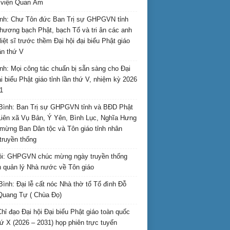
i viện Quan Âm
nh: Chư Tôn đức Ban Trị sự GHPGVN tỉnh
hương bạch Phật, bạch Tổ và tri ân các anh
liệt sĩ trước thềm Đại hội đại biểu Phật giáo
lần thứ V
nh: Mọi công tác chuẩn bị sẵn sàng cho Đại
ại biểu Phật giáo tỉnh lần thứ V, nhiệm kỳ 2026
1
Bình: Ban Trị sự GHPGVN tỉnh và BĐD Phật
Liên xã Vụ Bản, Ý Yên, Bình Lục, Nghĩa Hưng
mừng Ban Dân tộc và Tôn giáo tỉnh nhân
truyền thống
i: GHPGVN chúc mừng ngày truyền thống
 quản lý Nhà nước về Tôn giáo
Bình: Đại lễ cất nóc Nhà thờ tổ Tổ đình Đỗ
Quang Tự ( Chùa Đọ)
hỉ đạo Đại hội Đại biểu Phật giáo toàn quốc
hứ X (2026 – 2031) họp phiên trực tuyến