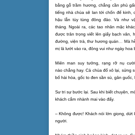
bằng
gỗ trầm
hương, chẳng cần phủ gấm
tiếng
nhà chùa sẽ lan tới chốn đế kinh,
hậu lẫn
tùy tùng
đông đảo. Và như vậ
tháng.
Ngoài ra
, các tao nhân mặc khá
được
trân trọng
viết lên giấy
bạch vân
, 
đường, viện trà, thư hương quán… Mà hễ có
mị lả lướt vào ra, đông vui như ngày hoa
Miên man
suy tưởng
,
rạng rỡ
nụ cườ
nào
chẳng hay. Cả chùa đổ xô lại,
sửng s
bố hài hòa, gốc to đen sần sù, gân guốc,
Sư
tri sự
bước lại. Sau khi biết chuyện, m
khách cắm nhành mai vào đấy.
– Không được! Khách nói lớn giọng,
dứt 
người
.