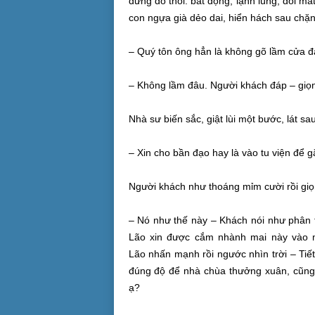
đứng đó thôi:
bất động
,
lạnh lùng
, đôi mắ
con ngựa già dẻo dai,
hiển hách
sau chặn
– Quý tôn ông hẳn là không gõ lầm cửa 
– Không lầm đâu. Người khách đáp – giọn
Nhà sư
biến sắc,
giật lùi
một bước, lát sa
– Xin cho
bần đạo
hay là vào
tu viện
để gặ
Người khách như thoáng
mỉm cười
rồi gi
– Nó như thế này – Khách nói như phân t
Lão xin được cắm nhành mai này vào 
Lão
nhấn mạnh
rồi ngước nhìn trời – Ti
đúng độ để nhà chùa thưởng xuân, cũng 
ạ?