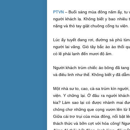
PTVN
– Buổi sáng
mùa đông
năm ấy,
tu 
người khách lạ. Không biết y bao nhiêu
nặng và thò tay giật chuông cổng
tu viện
.
Lúc ấy
tuyết đang rơi, đường sá phủ từn
người
lai vãng
. Gió tây bắc ào ào thổi q
có
lẽ phải
lạnh đến mươi độ âm.
Người khách trùm chiếc áo bông đã tan
và
điêu linh
như thế. Không biết y đã dẫm
Một
nhà sư
to, cao, cà-sa trùm kín ngườ
viện
. Y chững lại. Ở đâu ra người khác
kia? Làm sao lại có được nhành mai đươ
chỏng chơ những que cọng vươn lên từ b
Giữa cái trơ trụi của
mùa đông
,
nổi bật
lê
thách thức và bỡn cợt với hóa công! Ngườ