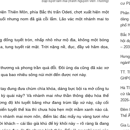
Đạp tuyết tầm mai (tranh Nguyễn Viên Thường)
cư P
viện
Thiên Môn
, phía Bắc thị trấn Odeti, chợt
xuất hiện
một
Phân 
 tuổi nhưng nom đã già cỗi lắm. Lão vác một nhánh mai to
dàng 
phố H
Bắc N
g đống tuyết tròn, nhấp nhô như mộ địa, không một bóng
hội đ
ua, tung tuyết rát mặt. Trời nặng nề, đục, đầy vẻ
hăm dọa
,
– 203
Hưng 
ngành
g thương và
phong trần
quá đỗi. Đôi ủng da cũng đã xác xơ
TT. T
 qua bao nhiêu sông núi mới đến được nơi này.
GHPGV
Hà Tĩ
i, tay đung đưa chùm chìa khóa, dáng
bực bội
ra mở cổng
tu
cử tâ
h kỳ quái này? Và nhành mai như
thần thông
diệu hóa thế
2026-
ng độ khi tuyết băng như đang trùm lấp xứ này, cây cối
iển tuyết thế kia thì chưa hứa hẹn một mầm xanh nào cả.
Đêm l
Thế 
n nhành mai mơn nõn, điểm lác đác mấy nụ vàng tươi như
i khách – cái lão già khú đế kỳ khôi này –
rõ ràng
là đang
Gia L