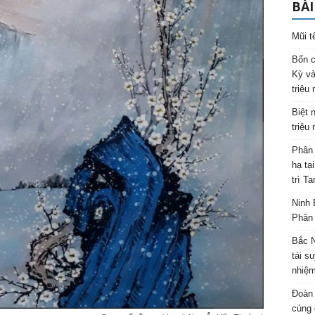
BÀI
Mũi t
Bốn c
Kỳ và
triệu
Biệt 
triệu
Phân 
hạ tạ
trì T
Ninh 
Phân 
Bắc N
tái s
nhiệm
Đoàn 
cúng 