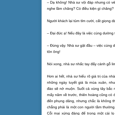
– Dạ không!
Nhà sư
vội đáp nhưng có vẻ
nghe lầm chăng? Có
điều kiện
gì chăng?
Người khách lại tủm tỉm cười, cất giọng
d
–
Đại đức
ạ! Nếu đây là việc
cúng dường
t
– Đúng vậy.
Nhà sư
gật đầu
– việc
cúng 
tôn ông!
Nói xong,
nhà sư
nhấc tay đẩy cánh gỗ li
Hơn ai hết,
nhà sư
hiểu rõ
giá trị
của nhà
những ngày tuyết giá là
mùa xuân
, nh
đào
sẽ nở muộn. Suốt cả vùng tây bắc
mấy năm về trước,
thiên hoàng
cũng có 
đến
phụng dâng, nhưng chắc là không th
chẳng phải là một
con người
tầm thường.
Cỗi mai xứng đáng để trong một cái lọ