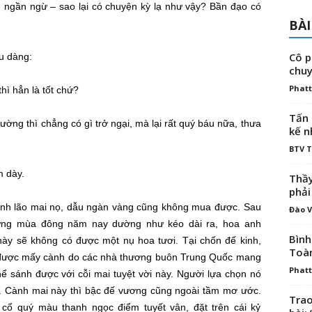
 ngần ngừ – sao lại có chuyện kỳ lạ như vậy?
Bần đạo
có
BÀI
Cô p
ịu dàng
:
chuy
Phatt
hì hẳn là tốt chứ?
Tấn 
dường
thì chẳng có gì trở ngại, mà lại rất
quý báu
nữa, thưa
kế n
BTV 
m dày.
Thầy
phải
nh lão mai nọ, dẫu ngàn vàng cũng không mua được. Sau
Đào V
ưng
mùa đông
năm nay dường như kéo dài ra, hoa
anh
Bình
 này sẽ không có được một nụ
hoa tươi
. Tại chốn đế kinh,
Toà
được mấy cành do các nhà thương buôn
Trung Quốc
mang
Phatt
ể sánh được với cỗi mai
tuyệt vời
này. Người
lựa chọn
nó
 Cành mai này thì bậc đế vương cũng ngoài tầm mơ ước.
Trao
 cổ quý màu thanh ngọc điểm tuyết vân, đặt trên cái kỷ