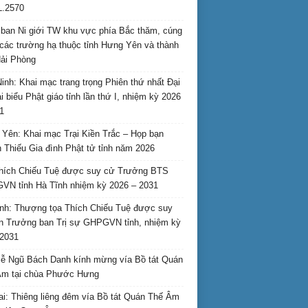
L.2570
ban Ni giới TW khu vực phía Bắc thăm, cúng
các trường hạ thuộc tỉnh Hưng Yên và thành
ải Phòng
inh: Khai mạc trang trọng Phiên thứ nhất Đại
ại biểu Phật giáo tỉnh lần thứ I, nhiệm kỳ 2026
1
Yên: Khai mạc Trại Kiền Trắc – Họp bạn
 Thiếu Gia đình Phật tử tỉnh năm 2026
hích Chiếu Tuệ được suy cử Trưởng BTS
N tỉnh Hà Tĩnh nhiệm kỳ 2026 – 2031
nh: Thượng tọa Thích Chiếu Tuệ được suy
n Trưởng ban Trị sự GHPGVN tỉnh, nhiệm kỳ
2031
ễ Ngũ Bách Danh kính mừng vía Bồ tát Quán
Âm tại chùa Phước Hưng
ai: Thiêng liêng đêm vía Bồ tát Quán Thế Âm