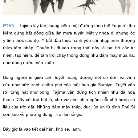
PTVN
– Tajima lấy tấn, loang kiếm một đường theo thế Yogo rồi thu
kiếm đứng
bất động
giữa làn mưa tuyết. Mắt y nhòa đi nhưng óc
y
tỉnh thức
cao độ. Y bắt đầu
thực hành
yếu chỉ
nhập môn
thượng
thừa
tâm pháp
: Chuẩn bị
đi vào
trạng thái
này là
loại bỏ
các tư
niệm, tạp niệm,
để tâm
trôi chảy
thong dong
như
đám mây
mùa hạ
,
như dòng nước
mùa xuân
…
Bóng người in giữa ánh tuyết mang đường nét
cô đơn
và
vĩnh
cửu
như
bức tranh
chấm phá của một họa gia Sumiye. Tuyết vẫn
rơi từng hạt như bông. Tajima vẫn đứng
tịch nhiên
như đã hóa
thạch. Cây cối trút hết lá, chơ vơ như nhìn ngắm nỗi phế hưng cô
liêu của trời đất. Những
đám mây
thấp, đục,
ùn ùn
từ đỉnh Phú Sĩ
sơn kéo về phương đông. Trời lại nổi gió.
Bấy giờ là vào tiết
đại hàn
, khô se, lạnh.