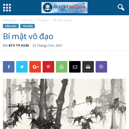
Trang chủ
Văn học
Truyện
Bí mật võ đạo
VĂN HỌC
TRUYỆN
Bí mật võ đạo
Bởi
BTV TP.HCM
-
25 Tháng Chín, 2021