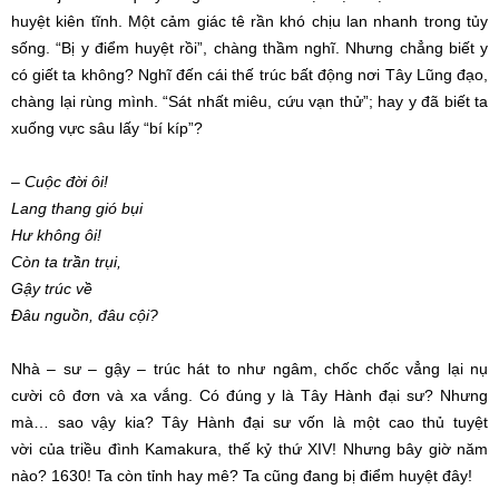
huyệt kiên tĩnh. Một
cảm giác
tê rần khó chịu lan nhanh trong tủy
sống. “Bị y
điểm huyệt
rồi”, chàng thầm nghĩ. Nhưng chẳng biết y
có giết ta không? Nghĩ đến cái thế trúc
bất động
nơi Tây Lũng đạo,
chàng lại
rùng mình
. “Sát nhất miêu, cứu vạn thử”; hay y đã biết ta
xuống vực sâu lấy “bí kíp”?
–
Cuộc đời
ôi!
Lang thang gió bụi
Hư không
ôi!
Còn ta trần trụi,
Gậy trúc về
Đâu nguồn, đâu cội?
Nhà – sư – gậy – trúc hát to như ngâm, chốc chốc vẳng lại nụ
cười
cô đơn
và xa vắng. Có đúng y là
Tây Hành
đại sư? Nhưng
mà… sao vậy kia?
Tây Hành
đại sư
vốn là một cao thủ
tuyệt
vời
của triều đình Kamakura, thế kỷ thứ XIV! Nhưng bây giờ năm
nào? 1630! Ta còn tỉnh hay mê? Ta cũng đang bị
điểm huyệt
đây!