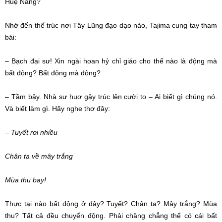
Huệ Năng?
Nhớ đến thế trúc nơi Tây Lũng đạo dạo nào, Tajima cung tay tham
bái:
– Bạch đại sư! Xin ngài
hoan hỷ
chỉ giáo cho thế nào là động mà
bất động?
Bất động
mà động?
– Tầm bậy.
Nhà sư
huơ gậy trúc lên cười to – Ai biết gì
chúng nó
.
Và biết làm gì. Hãy nghe thơ đây:
– Tuyết rơi nhiều
Chân ta về mây trắng
Mùa thu
bay!
Thực tại
nào
bất động
ở đây? Tuyết? Chân ta? Mây trắng? Mùa
thu? Tất cả đều chuyển động.
Phải chăng
chẳng thể có cái bất