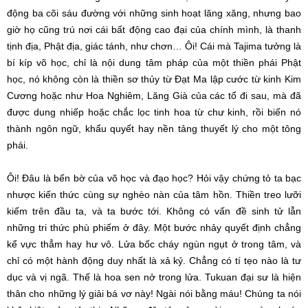
động
ba cõi
sáu đường
với những
sinh hoạt
lăng xăng
, nhưng bao
giờ họ cũng trú nơi cái
bất động
cao đại của chính mình, là
thanh
tịnh
địa,
Phật địa
,
giác tánh
, như chơn… Ôi! Cái mà Tajima tưởng là
bí kíp võ học, chỉ là nội dung
tâm pháp
của một thiền phái
Phật
học
, nó không còn là thiền sơ thủy từ
Đạt Ma
lập cước từ kinh
Kim
Cương
hoặc như
Hoa Nghiêm
,
Lăng Già
của các tổ đi sau, mà đã
được dung nhiếp hoặc chắc lọc
tinh hoa
từ chư kinh, rồi biến nó
thành
ngôn ngữ
,
khẩu quyết
hay nền tảng thuyết lý cho một
tông
phái
.
Ôi! Đâu là bến bờ của võ học và đạo học? Hỏi vậy
chứng tỏ
ta bạc
nhược
kiến thức
cùng sự
nghèo nàn
của
tâm hồn
. Thiền treo lưỡi
kiếm trên đầu ta, và ta
bước tới
. Không có
vấn đề
sinh tử
lẫn
những
tri thức
phù phiếm
ở đây. Một bước nhảy
quyết định
chẳng
kể
vực thẳm
hay
hư vô
. Lửa bốc cháy ngùn ngụt ở trong tâm, và
chỉ có một hành động
duy nhất
là xả kỷ. Chẳng có tí tẹo nào là
tư
dục
và
vị ngã
. Thế là
hoa sen
nở trong lửa. Tukuan
đại sư
là
hiện
thân
cho những lý giải bá vơ này! Ngài nói bằng máu!
Chúng ta
nói