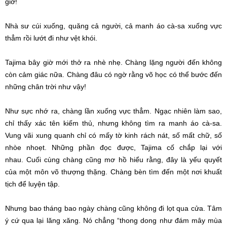
giờ!
Nhà sư
cúi xuống, quăng cả người, cả manh áo cà-sa xuống
vực
thẳm
rồi lướt đi như vệt khói.
Tajima bây giờ mới
thở ra
nhè nhẹ. Chàng lặng người đến không
còn
cảm giác
nữa. Chàng đâu có ngờ rằng võ học có thể bước đến
những chân trời như vậy!
Như
sực nhớ
ra, chàng lần xuống
vực thẳm
.
Ngạc nhiên
làm sao,
chỉ thấy xác tên kiếm thủ, nhưng không
tìm ra
manh áo cà-sa.
Vung vãi
xung quanh
chỉ có mấy tờ kinh rách nát, số mất chữ, số
nhòe nhoẹt. Những phần đọc được, Tajima cố chắp lại
với
nhau
.
Cuối cùng
chàng cũng
mơ hồ
hiểu rằng, đây là yếu quyết
của một môn võ thượng thặng. Chàng bèn tìm đến một nơi khuất
tịch để luyện tập.
Nhưng bao tháng bao ngày chàng cũng không đi lọt qua cửa. Tâm
ý cứ qua lại
lăng xăng
. Nó chẳng “thong dong như
đám mây
mùa