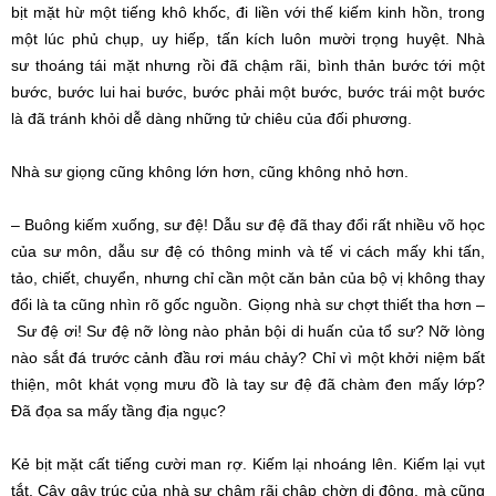
bịt mặt hừ một tiếng khô khốc, đi liền với thế kiếm
kinh hồn
, trong
một lúc phủ chụp, uy hiếp, tấn kích luôn mười trọng huyệt.
Nhà
sư
thoáng tái mặt nhưng rồi đã chậm rãi, bình thản
bước tới
một
bước,
bước lui
hai bước, bước phải một bước, bước trái một bước
là đã
tránh khỏi
dễ dàng những tử chiêu của đối phương.
Nhà sư
giọng cũng không lớn hơn, cũng không nhỏ hơn.
– Buông kiếm xuống, sư đệ! Dẫu
sư đệ
đã thay đổi rất nhiều võ học
của sư môn, dẫu
sư đệ
có
thông minh
và tế vi cách mấy khi tấn,
tảo, chiết, chuyển, nhưng chỉ cần một
căn bản
của bộ vị không thay
đổi là ta cũng nhìn rõ gốc nguồn. Giọng
nhà sư
chợt thiết tha hơn –
Sư đệ
ơi!
Sư đệ
nỡ lòng nào phản bội
di huấn
của tổ sư? Nỡ lòng
nào sắt đá
trước cảnh
đầu rơi máu chảy? Chỉ vì một khởi niệm
bất
thiện
, môt khát vọng mưu đồ là tay
sư đệ
đã chàm đen mấy lớp?
Đã đọa sa mấy tầng địa ngục?
Kẻ bịt mặt
cất tiếng
cười man rợ. Kiếm lại nhoáng lên. Kiếm lại vụt
tắt. Cây gậy trúc của
nhà sư
chậm rãi chập chờn
di động
, mà cũng