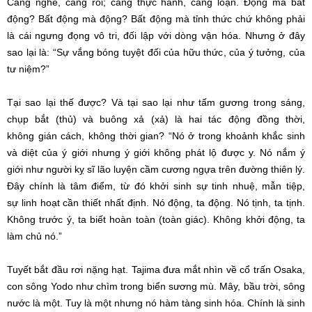
Càng nghe, càng rối; càng
thực hành
, càng loạn. Động mà bất
động?
Bất động
mà động?
Bất động
mà
tỉnh thức
chứ không phải
là cái ngưng đọng
vô tri
,
đối lập
với dòng vận hóa. Nhưng ở đây
sao lại là: “Sự
vắng bóng
tuyệt đối
của
hữu thức
, của
ý tưởng
, của
tư niệm?”
Tại sao lại thế được? Và tại sao lại như tấm gương
trong sáng
,
chụp bắt (thủ) và
buông xả
(xả) là hai
tác động
đồng thời
,
không
gián cách
, không thời gian? “Nó ở trong khoảnh khắc sinh
và diệt của
ý giới
nhưng
ý giới
không
phát lộ
được y. Nó nắm
ý
giới
như người kỵ sĩ lão luyện
cầm cương
ngựa trên đường thiên lý.
Đây chính là tâm điểm, từ đó khởi sinh sự tinh nhuệ,
mẫn tiệp
,
sự
linh hoạt
cần thiết
nhất định
. Nó động, ta động. Nó tịnh, ta tịnh.
Không trước ý, ta biết
hoàn toàn
(
toàn giác
). Không khởi động, ta
làm chủ nó.”
Tuyết bắt đầu rơi nặng hạt. Tajima
đưa mắt nhìn
về cổ trấn Osaka,
con sông Yodo như chìm trong biển sương mù. Mây, bầu trời, sông
nước là một. Tuy là một nhưng nó hàm tàng
sinh hóa
. Chính là
sinh