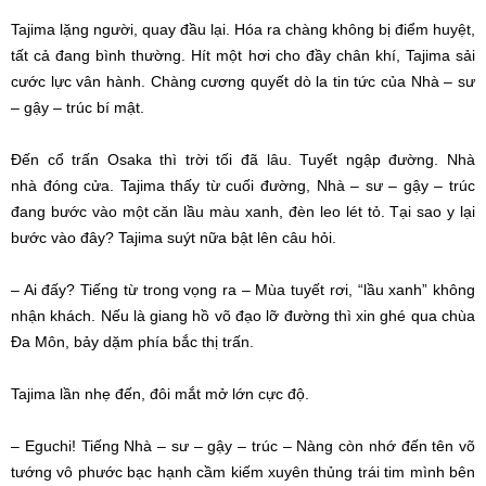
Tajima lặng người, quay đầu lại. Hóa ra chàng không bị
điểm huyệt
,
tất cả đang
bình thường
. Hít một hơi cho đầy chân khí, Tajima sải
cước lực vân hành. Chàng
cương quyết
dò la
tin tức
của Nhà – sư
– gậy – trúc
bí mật
.
Đến cổ trấn Osaka thì trời tối
đã lâu
. Tuyết ngập đường. Nhà
nhà
đóng cửa
. Tajima thấy từ cuối đường, Nhà – sư – gậy – trúc
đang bước vào một căn lầu màu xanh, đèn
leo lét
tỏ. Tại sao y lại
bước vào đây? Tajima suýt nữa bật lên câu hỏi.
– Ai đấy? Tiếng từ trong vọng ra – Mùa tuyết rơi, “lầu xanh” không
nhận khách. Nếu là
giang hồ
võ đạo lỡ đường thì xin ghé qua chùa
Đa Môn, bảy dặm phía bắc thị trấn.
Tajima lần nhẹ đến, đôi mắt mở lớn
cực độ
.
– Eguchi! Tiếng Nhà – sư – gậy – trúc – Nàng còn nhớ đến tên võ
tướng vô phước
bạc hạnh
cầm kiếm xuyên thủng trái tim mình bên