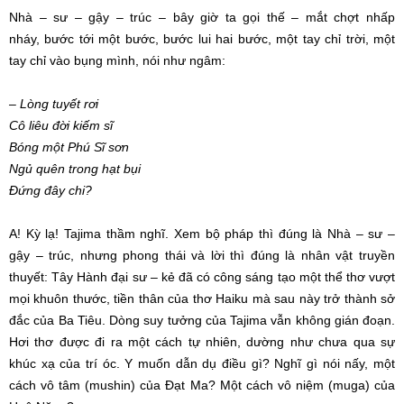
Nhà – sư – gậy – trúc – bây giờ ta gọi thế – mắt chợt nhấp
nháy,
bước tới
một bước,
bước lui
hai bước, một tay chỉ trời, một
tay chỉ vào bụng mình, nói như ngâm:
– Lòng tuyết rơi
Cô liêu đời kiếm sĩ
Bóng một Phú Sĩ sơn
Ngủ quên trong
hạt bụi
Đứng đây chi?
A! Kỳ lạ! Tajima thầm nghĩ. Xem bộ pháp thì đúng là Nhà – sư –
gậy – trúc, nhưng phong thái và lời thì đúng là nhân vật
truyền
thuyết
:
Tây Hành
đại sư
– kẻ đã có công
sáng tạo
một thể
thơ vượt
mọi khuôn thước,
tiền thân
của thơ Haiku mà sau này
trở thành
sở
đắc của
Ba Tiêu
. Dòng
suy tưởng
của Tajima vẫn không
gián đoạn
.
Hơi thơ được đi ra một cách
tự nhiên
, dường như chưa qua sự
khúc xạ của trí óc. Y muốn dẫn dụ điều gì? Nghĩ gì nói nấy, một
cách
vô tâm
(mushin) của Đạt Ma? Một cách
vô niệm
(muga) của