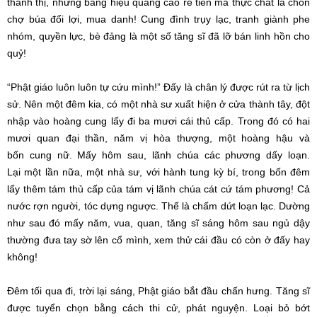
thành thị, những bảng hiệu
quảng cáo
rẻ tiền mà
thực chất
là chốn
chợ búa đổi lợi, mua danh! Cung đình
trụy lạc
,
tranh giành
phe
nhóm,
quyền lực
, bè đảng là một số tăng sĩ đã lỡ bán
linh hồn
cho
quỷ!
“Phật giáo luôn luôn tự cứu mình!” Đấy là
chân lý
được rút ra từ
lịch
sử
. Nên một đêm kia, có một
nhà sư
xuất hiện
ở cửa thành tây,
đột
nhập
vào
hoàng cung
lấy đi
ba mươi cái thủ cấp. Trong đó có hai
mươi
quan đại thần
, năm vị
hòa thượng
, một hoàng hậu và
bốn
cung nữ
. Mấy hôm sau, lãnh chúa các phương dấy loạn.
Lại
một lần
nữa, một
nhà sư
, với hành tung kỳ bí, trong bốn đêm
lấy thêm tám thủ cấp của tám vị lãnh chúa cát cứ tám phương! Cả
nước rợn người, tóc dựng ngược. Thế là
chấm dứt
loạn lạc
. Dường
như sau đó mấy năm, vua, quan, tăng sĩ sáng hôm sau ngủ dậy
thường đưa tay sờ lên cổ mình, xem thử cái đầu có còn ở đấy hay
không!
Đêm tối qua đi, trời lại sáng,
Phật giáo
bắt đầu
chấn hưng
. Tăng sĩ
được tuyển chọn bằng cách thi cử,
phát nguyện
.
Loại bỏ
bớt