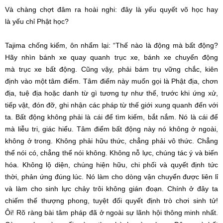
Và chàng chợt đâm ra
hoài nghi
: đây là yếu quyết võ học hay
là
yếu chỉ
Phật học?
Tajima chống kiếm, ôn nhẩm lại: “Thế nào là động mà bất động?
Hãy nhìn bánh xe quay quanh
trục xe
, bánh xe chuyển động
mà
trục xe
bất động
. Cũng vậy, phải bám trụ
vững chắc
,
kiên
định
vào một tâm điểm. Tâm điểm này muốn gọi là
Phật địa
, chơn
địa, tuệ địa hoặc danh từ gì
tương tự
như thế, trước khi ứng xử,
tiếp vật, đón đỡ,
ghi nhận
các pháp từ
thế giới
xung quanh
đến với
ta.
Bất động
không phải là cái để
tìm kiếm
, bắt nắm. Nó là cái để
mà
liễu tri
, giác hiểu. Tâm điểm
bất động
này nó không ở ngoài,
không ở trong. Không phải
hữu thức
, chẳng phải
vô thức
. Chẳng
thể nói có, chẳng thể nói không. Không
nỗ lực
, chúng
tác ý
và
biến
hóa
.
Không lộ
diện,
chúng hiện
hữu,
chi phối
và
quyết định
tức
thời
,
phản ứng
đúng lúc
. Nó làm cho dòng vận chuyển được liên lỉ
và làm cho
sinh lực
chảy trôi không
gián đoạn
. Chính ở đây ta
chiếm thế thượng phong,
tuyệt đối
quyết định
trò chơi sinh tử!
Ôi!
Rõ ràng
bài
tâm pháp
đã ở ngoài sự
lãnh hội
thông minh
nhất.