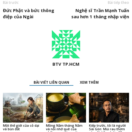
Bài trước
Bài tiếp theo
Đức Phật và bức thông
Nghệ sĩ Trần Mạnh Tuấn
điệp của Ngài
sau hơn 1 tháng nhập viện
BTV TP.HCM
BÀI VIẾT LIÊN QUAN
XEM THÊM
Một thế giới của cỏ dại
Mồng Năm tháng Năm
Kiếp trước, tôi là người
và bùn đất
và nỗi nhớ quê của
Sài Gòn: Mùi rau thơm