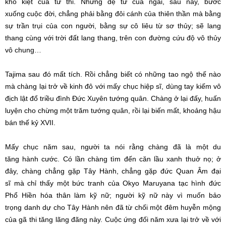
khô kiệt của
tử thi
. Những
đệ tử
của ngài, sau này,
bước
xuống
cuộc đời
, chẳng phải bằng đôi cánh của
thiên thần
mà bằng
sự trần trụi của
con người
, bằng sự cô liêu từ sơ thủy; sẽ lang
thang cùng với trời đất lang thang, trên
con đường
cứu độ
vô thủy
vô chung
…
Tajima sau đó mất tích. Rồi chẳng biết có những tao ngộ thế nào
mà chàng lại
trở về
kinh đô với mấy chục hiệp sĩ, dùng tay kiếm vô
địch lật đổ triều đình
Đức Xuyên
tướng quân. Chàng ở lại đấy, huấn
luyện cho chừng một trăm tướng quân, rồi lại biến mất, khoảng hậu
bán thế kỷ XVII.
Mấy chục năm sau, người ta nói rằng chàng đã là một du
tăng
hành cước
. Có lần chàng tìm đến căn lầu xanh thuở nọ; ở
đây, chàng chẳng gặp
Tây Hành
, chẳng gặp đức
Quan Âm
đại
sĩ
mà chỉ thấy một
bức tranh
của Okyo Maruyana tạc hình
đức
Phổ
Hiền
hóa thân
làm kỹ nữ; người kỹ nữ này vì muốn bảo
trọng
danh dự
cho
Tây Hành
nên đã từ chối một đêm huyễn mộng
của gã
thi tăng
lãng đãng này. Cuộc
ứng đối
năm xưa lại
trở về
với