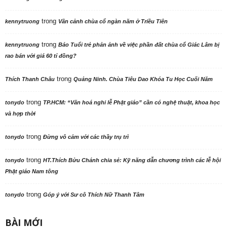
trong
kennytruong
Vãn cảnh chùa cổ ngàn năm ở Triều Tiên
trong
kennytruong
Báo Tuổi trẻ phản ảnh về việc phần đất chùa cổ Giác Lâm bị
rao bán với giá 60 tỉ đồng?
trong
Thích Thanh Châu
Quảng Ninh. Chùa Tiêu Dao Khóa Tu Học Cuối Năm
trong
tonydo
TP.HCM: “Văn hoá nghi lễ Phật giáo” cần có nghệ thuật, khoa học
và hợp thời
trong
tonydo
Đừng vô cảm với các thầy trụ trì
trong
tonydo
HT.Thích Bửu Chánh chia sẻ: Kỹ năng dẫn chương trình các lễ hội
Phật giáo Nam tông
trong
tonydo
Góp ý với Sư cô Thích Nữ Thanh Tâm
BÀI MỚI