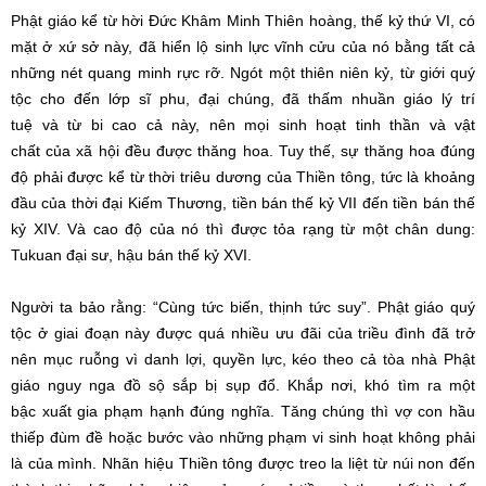
Phật giáo
kể từ hời Đức
Khâm Minh Thiên hoàng
, thế kỷ thứ VI, có
mặt ở xứ sở này, đã
hiển lộ
sinh lực
vĩnh cửu
của nó bằng tất cả
những nét
quang minh
rực rỡ
. Ngót một thiên niên kỷ, từ giới
quý
tộc
cho đến
lớp
sĩ phu
,
đại chúng
, đã
thấm nhuần
giáo lý
trí
tuệ
và
từ bi
cao cả này, nên mọi
sinh hoạt
tinh thần
và
vật
chất
của
xã hội
đều được thăng hoa.
Tuy thế
, sự thăng hoa đúng
độ phải được kể từ thời triêu dương của
Thiền tông
, tức là khoảng
đầu của
thời đại
Kiếm Thương, tiền bán thế kỷ VII đến tiền bán thế
kỷ XIV. Và cao độ của nó thì được tỏa rạng từ một
chân dung
:
Tukuan
đại sư
, hậu bán thế kỷ XVI.
Người ta bảo rằng: “Cùng tức biến, thịnh tức suy”.
Phật giáo
quý
tộc
ở giai đoạn này được quá nhiều
ưu đãi
của triều đình đã trở
nên mục ruỗng vì
danh lợi
,
quyền lực
, kéo theo cả tòa nhà
Phật
giáo
nguy nga đồ sộ sắp bị sụp đổ. Khắp nơi, khó
tìm ra
một
bậc
xuất gia
phạm hạnh
đúng nghĩa.
Tăng chúng
thì
vợ con
hầu
thiếp đùm đề hoặc bước vào những
phạm vi
sinh hoạt
không phải
là của mình. Nhãn hiệu
Thiền tông
được treo la liệt từ núi non đến