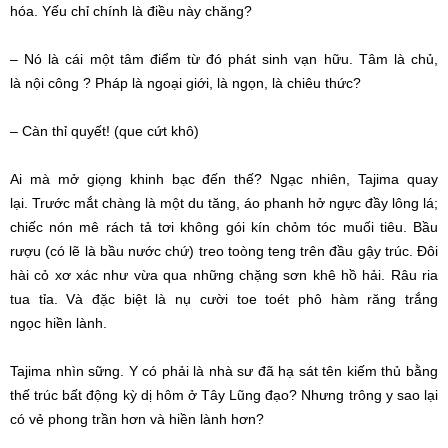
hóa
.
Yếu chỉ
chính là điều này chăng?
– Nó là cái một tâm điểm từ đó phát sinh
vạn hữu
. Tâm là chủ,
là
nội công
? Pháp là
ngoại giới
, là ngọn, là chiêu thức?
– Càn thỉ quyết! (que cứt khô)
Ai mà mở giọng khinh bạc đến thế?
Ngạc nhiên
, Tajima quay
lại.
Trước mắt
chàng là một du tăng, áo phanh hở ngực đầy lông lá;
chiếc nón mê rách tả tơi không gói kín chỏm tóc muối tiêu. Bầu
rượu (có lẽ là bầu nước chứ) treo toòng teng trên đầu gậy trúc. Đôi
hài cỏ xơ xác như vừa qua những chặng sơn khê hồ hải. Râu ria
tua tỉa. Và
đặc biệt
là nụ cười toe toét phô hàm răng trắng
ngọc
hiền lành
.
Tajima nhìn sững. Y có phải là
nhà sư
đã hạ sát tên kiếm thủ bằng
thế trúc
bất động
kỳ dị hôm ở Tây Lũng đạo? Nhưng trông y sao lại
có vẻ
phong trần
hơn và
hiền lành
hơn?