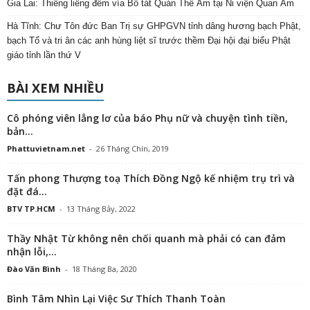
Gia Lai: Thiêng liêng đêm vía Bồ tát Quán Thế Âm tại Ni viện Quan Âm
Hà Tĩnh: Chư Tôn đức Ban Trị sự GHPGVN tỉnh dâng hương bạch Phật,
bạch Tổ và tri ân các anh hùng liệt sĩ trước thềm Đại hội đại biểu Phật
giáo tỉnh lần thứ V
BÀI XEM NHIỀU
Cô phóng viên lẳng lơ của báo Phụ nữ và chuyện tình tiền,
bản...
Phattuvietnam.net
-
26 Tháng Chín, 2019
Tấn phong Thượng toạ Thích Đồng Ngộ kế nhiệm trụ trì và
đặt đá...
BTV TP.HCM
-
13 Tháng Bảy, 2022
Thầy Nhật Từ không nên chối quanh mà phải có can đảm
nhận lỗi,...
Đào Văn Bình
-
18 Tháng Ba, 2020
Bình Tâm Nhìn Lại Việc Sư Thích Thanh Toàn