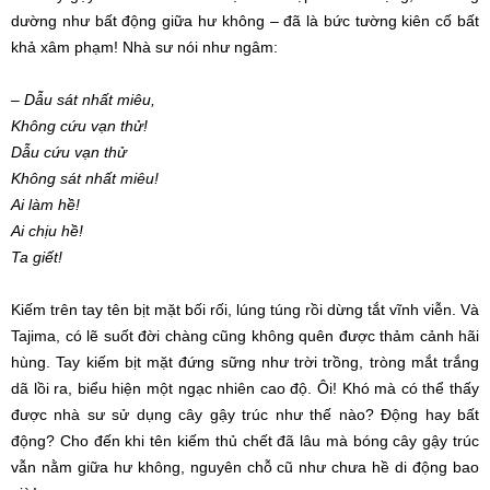
dường như
bất động
giữa
hư không
– đã là bức tường
kiên cố
bất
khả xâm phạm!
Nhà sư
nói như ngâm:
– Dẫu sát nhất miêu,
Không cứu vạn thử!
Dẫu cứu vạn thử
Không sát nhất miêu!
Ai làm hề!
Ai chịu hề!
Ta giết!
Kiếm trên tay tên bịt mặt
bối rối
,
lúng túng
rồi dừng tắt
vĩnh viễn
. Và
Tajima, có lẽ
suốt đời
chàng cũng không quên được thảm cảnh
hãi
hùng
. Tay kiếm bịt mặt đứng sững như trời trồng, tròng mắt trắng
dã lồi ra, biểu hiện một
ngạc nhiên
cao độ. Ôi! Khó mà có thể thấy
được
nhà sư
sử dụng
cây gậy trúc như thế nào? Động hay bất
động?
Cho đến
khi tên kiếm thủ chết
đã lâu
mà bóng cây gậy trúc
vẫn nằm giữa
hư không
, nguyên chỗ cũ như chưa hề
di động
bao