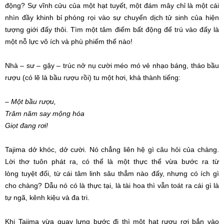
động? Sự
vĩnh cửu
của một hạt tuyết, một
đám mây
chỉ là một cái
nhìn đầy khinh bỉ phóng rọi vào sự chuyển dịch
tử sinh
của
hiện
tượng
giới đấy thôi. Tìm một tâm điểm
bất động
để trú vào đấy là
một
nỗ lực
vô ích
và
phù phiếm
thế nào!
Nhà – sư – gậy – trúc nở nụ cười méo mó vẻ
nhạo báng
, tháo bầu
rượu (có lẽ là bầu rượu rồi) tu một hơi, khà thành tiếng:
– Một bầu rượu,
Trăm năm say mộng hóa
Giọt đang rơi!
Tajima dở khóc, dở cười. Nó chẳng
liên hệ
gì câu hỏi của chàng.
Lời thơ tuôn phát ra, có thể là một
thực thể
vừa
bước ra
từ
lòng
tuyệt đối
, từ cái
tâm linh
sâu thẳm nào đấy, nhưng có ích gì
cho chàng? Dẫu nó có là
thực tại
, là
tài hoa
thì vẫn toát ra cái gì là
tự ngã, kênh kiệu và đa tri.
Khi Tajima vừa quay lưng bước đi thì một hạt rượu rơi bắn vào