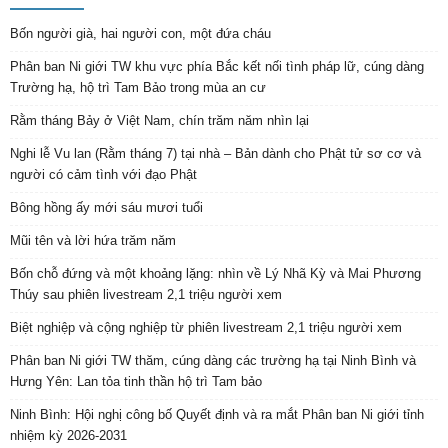
Bốn người già, hai người con, một đứa cháu
Phân ban Ni giới TW khu vực phía Bắc kết nối tình pháp lữ, cúng dàng
Trường hạ, hộ trì Tam Bảo trong mùa an cư
Rằm tháng Bảy ở Việt Nam, chín trăm năm nhìn lại
Nghi lễ Vu lan (Rằm tháng 7) tại nhà – Bản dành cho Phật tử sơ cơ và
người có cảm tình với đạo Phật
Bông hồng ấy mới sáu mươi tuổi
Mũi tên và lời hứa trăm năm
Bốn chỗ đứng và một khoảng lặng: nhìn về Lý Nhã Kỳ và Mai Phương
Thúy sau phiên livestream 2,1 triệu người xem
Biệt nghiệp và cộng nghiệp từ phiên livestream 2,1 triệu người xem
Phân ban Ni giới TW thăm, cúng dàng các trường hạ tại Ninh Bình và
Hưng Yên: Lan tỏa tinh thần hộ trì Tam bảo
Ninh Bình: Hội nghị công bố Quyết định và ra mắt Phân ban Ni giới tỉnh
nhiệm kỳ 2026-2031