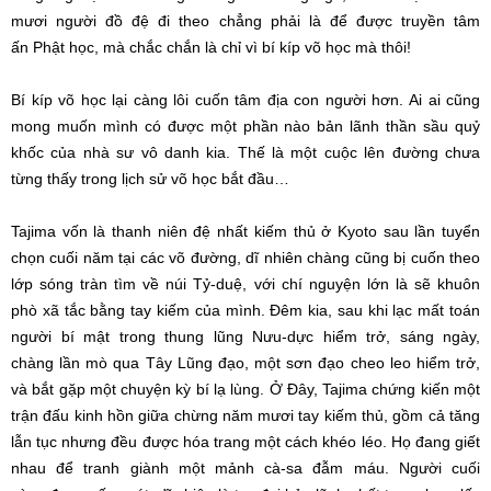
mươi người
đồ đệ
đi theo
chẳng phải là để được
truyền tâm
ấn
Phật học
, mà
chắc chắn
là chỉ vì bí kíp võ học mà thôi!
Bí kíp võ học lại càng
lôi cuốn
tâm địa
con người
hơn. Ai ai cũng
mong muốn mình có được một phần nào bản lãnh thần sầu quỷ
khốc của
nhà sư
vô danh
kia. Thế là một cuộc
lên đường
chưa
từng thấy
trong lịch sử
võ học bắt đầu…
Tajima vốn là thanh niên đệ nhất kiếm thủ ở Kyoto sau lần tuyển
chọn
cuối năm
tại các võ đường,
dĩ nhiên
chàng cũng bị cuốn theo
lớp sóng tràn tìm về núi Tỷ-duệ, với
chí nguyện
lớn là sẽ khuôn
phò xã tắc bằng tay kiếm của mình. Đêm kia, sau khi lạc mất toán
người
bí mật
trong thung lũng Nưu-dực
hiểm trở
, sáng ngày,
chàng
lần mò
qua Tây Lũng đạo, một sơn đạo cheo leo
hiểm trở
,
và bắt gặp một chuyện kỳ bí lạ lùng. Ở Đây, Tajima
chứng kiến
một
trận đấu
kinh hồn
giữa chừng năm mươi tay kiếm thủ, gồm cả tăng
lẫn tục nhưng đều được
hóa trang
một cách khéo léo. Họ đang giết
nhau để
tranh giành
một mảnh cà-sa đẫm máu. Người
cuối