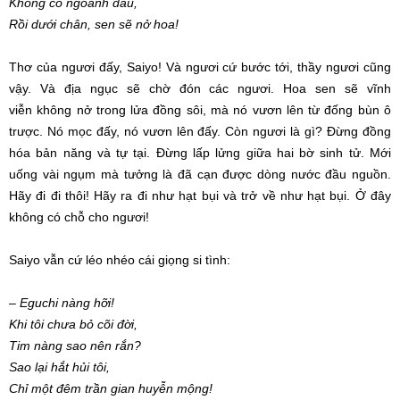
Không có ngoảnh đầu,
Rồi dưới chân, sen sẽ nở hoa!
Thơ của ngươi đấy, Saiyo! Và ngươi cứ
bước tới
, thầy ngươi cũng
vậy. Và
địa ngục
sẽ chờ đón các ngươi.
Hoa sen
sẽ
vĩnh
viễn
không nở trong lửa đồng sôi, mà nó vươn lên từ đống bùn
ô
trược
. Nó mọc đấy, nó vươn lên đấy. Còn ngươi là gì? Đừng
đồng
hóa
bản năng
và
tự tại
. Đừng lấp lửng giữa hai bờ
sinh tử
. Mới
uống vài ngụm mà tưởng là đã cạn được dòng nước đầu nguồn.
Hãy đi đi thôi! Hãy ra đi như
hạt bụi
và
trở về
như
hạt bụi
. Ở đây
không có chỗ cho ngươi!
Saiyo vẫn cứ léo nhéo cái giọng
si tình
:
– Eguchi nàng hỡi!
Khi tôi chưa bỏ cõi đời,
Tim nàng sao nên rắn?
Sao lại
hắt hủi
tôi,
Chỉ một đêm trần gian huyễn mộng!