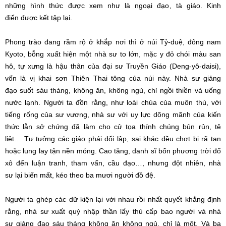
những
hình thức
được
xem như
là
ngoại đạo
,
tà giáo
.
Kinh
điển
được
kết tập
lại.
Phong trào
đang
rầm rộ
ở khắp nơi thì ở núi Tỷ-duệ, đông nam
Kyoto, bỗng
xuất hiện
một
nhà sư
to lớn, mặc y đỏ chói màu
san
hô
, tự xưng là
hậu thân
của
đại sư
Truyền Giáo
(Deng-yô-daisi),
vốn là vị
khai sơn
Thiên Thai tông
của núi này.
Nhà sư
giảng
đạo
suốt sáu tháng, không ăn, không ngủ, chỉ
ngồi thiền
và uống
nước lạnh. Người ta đồn rằng, như loài chúa của muôn thú, với
tiếng rống của sư vương,
nhà sư
với
uy lực
dõng mãnh của
kiến
thức
lẫn sở chứng đã làm cho
cử tọa
thính chúng
bủn rủn
, tê
liệt…
Tư tưởng
các
giáo phái
đối lập
, sai khác đều chợt bị rã tan
hoặc lung lay tận
nền móng
.
Cao tăng
,
danh sĩ
bốn phương trời đổ
xô đến luận tranh,
tham vấn
,
cầu đạo
…, nhưng
đột nhiên
,
nhà
sư
lại biến mất, kéo theo ba mươi người
đồ đệ
.
Người ta ghép các
dữ kiện
lại
với nhau
rồi
nhất quyết
khẳng định
rằng,
nhà sư
xuất quỷ nhập thần lấy thủ cấp bao người và
nhà
sư
giảng đạo
sáu tháng không ăn không ngủ, chỉ là một. Và ba