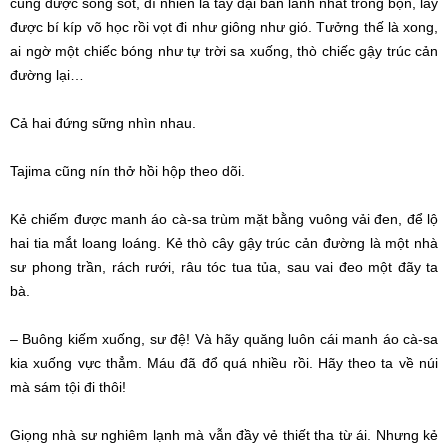
cùng
được
sống sót
,
dĩ nhiên
là tay
đại bản
lãnh nhất trong bọn, lấy
được bí kíp võ học rồi vọt đi như giông như gió. Tưởng thế là xong,
ai ngờ một
chiếc bóng
như tự
trời
sa xuống
, thò chiếc gậy trúc
cản
đường
lại…
Cả hai đứng sững nhìn nhau.
Tajima cũng nín thở
hồi hộp
theo dõi
.
Kẻ chiếm được manh áo cà-sa trùm mặt bằng vuông vải đen, để lộ
hai tia mắt loang loáng. Kẻ thò cây gậy trúc
cản đường
là một
nhà
sư
phong trần
, rách rưới, râu tóc tua tủa, sau vai đeo một đãy
ta
bà
.
– Buông kiếm xuống, sư đệ! Và hãy quăng luôn cái manh áo cà-sa
kia xuống
vực thẳm
. Máu đã đổ quá nhiều rồi. Hãy theo ta về núi
mà sám tội đi thôi!
Giọng
nhà sư
nghiêm lạnh mà vẫn đầy vẻ thiết tha
từ ái
. Nhưng kẻ