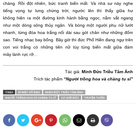
chàng. Rồi
đột nhiên
,
bức tranh
biến mất. Và
nhà sư
này nghe
tiếng vọng tự
lưng chừng
trời, ngước lên thì thấy giữa
hư
không
hiện ra
một đường
kinh hành
bằng ngọc, nằm vắt ngang
như một dòng sông thủy ngân. Và bóng một người
phụ nữ
lướt
nhanh, từng đóa hoa trắng nối dài sau gót
chân như
những đốm
sao. Tiếng nhạc bay bổng. Bây giờ thì
đức Phổ
Hiền đang ngự trên
con voi trắng có những
tiên nữ
tùy tùng
biến mất giữa
đám
mây
lành
rực rỡ
…
Tác giả
:
Minh Đức
Triều
Tâm Ảnh
Trích tác phẩm
“Người trồng hoa và chàng tu sĩ”
TAGS
BÍ MẬT VÕ ĐẠO
MINH ĐỨC TRIỀU TÂM ẢNH
NGƯỜI TRỒNG HOA VÀ CHÀNG TU SĨ
SƯ GIỚI ĐỨC
TRUYỆN THIỀN