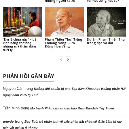
những người xa xứ
và một tiếng hát cũ?
“Em lễ chùa này” – bài
Phạm Thiên Thư: Tiếng
Dư âm Phạm Thiên Thư
kinh bằng thơ nhẹ
Chuông Vọng Giữa
trong đạo và đời
nhàng mà thấm đẫm
Động Hoa Vàng
triết lý
PHẢN HỒI GẦN ĐÂY
Nguyên Cần
trong
Không khí chuẩn bị cho Tọa đàm Khoa học Hoằng pháp Hải
ngoại năm 2025 tại Huế
Trần Minh
trong
Mở tranh Phật, cầu an trên bảo tháp Mandala Tây Thiên
trong
tonydo
Báo Tuổi trẻ phản ảnh về việc phần đất chùa cổ Giác Lâm bị rao
bán với giá 60 tỉ đồng?