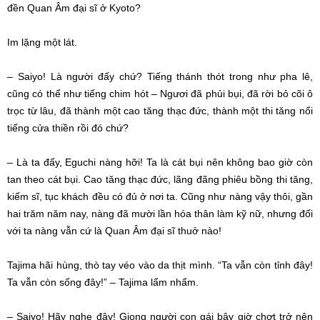
đền
Quan Âm
đại sĩ
ở Kyoto?
Im lặng
một lát.
– Saiyo! Là người đấy chứ? Tiếng thánh thót trong như
pha lê
,
cũng có thể như tiếng chim hót – Ngươi đã phủi bụi, đã rời bỏ cõi ô
trọc từ lâu, đã thành một
cao tăng
thạc đức
, thành một
thi tăng
nổi
tiếng
cửa thiền
rồi đó chứ?
– Là ta đấy, Eguchi nàng hỡi! Ta là cát bụi nên không bao giờ còn
tan theo cát bụi.
Cao tăng
thạc đức
, lãng đãng phiêu bồng
thi tăng
,
kiếm sĩ, tục khách đều có đủ ở nơi ta. Cũng như nàng vậy thôi, gần
hai trăm năm nay, nàng đã mười lần
hóa thân
làm kỹ nữ, nhưng đối
với ta nàng vẫn cứ là
Quan Âm
đại sĩ
thuở nào!
Tajima
hãi hùng
, thò tay véo vào
da thịt
mình. “Ta vẫn còn tỉnh đây!
Ta vẫn còn sống đây!” – Tajima lẩm nhẩm.
– Saiyo! Hãy nghe đây! Giọng người con gái bây giờ chợt trở nên