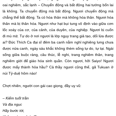
oai nghiêm, sắc lạnh – Chuyển động và
bất động
hai tướng bổn lai
là không. Ta chuyển động mà
bất động
. Ngươi chuyển động mà
chẳng thể
bất động
. Ta có
hóa thân
mà không
hóa thân
. Ngươi
hóa
thân
mà bị thân hóa. Ngươi như
hạt bụi
tung
vô định
vào giữa cơn
lốc xoáy của cơ, của cảnh, của duyên, của nghiệp. Ngươi bị cuốn
đi mù mịt.
Tự do
ở nơi ngươi là lớp ngụy trang giả tạo, dối lừa được
ai? Đức
Thích Ca
đại sĩ
đêm ba canh nằm nghỉ nghiêng lưng chưa
được nửa canh, ngày sáu khắc không thèm sống
tự do
,
tự tại
. Ngài
sống giữa buộc ràng,
câu thúc
,
lễ nghi
,
trang nghiêm
thân,
trang
nghiêm
giới để
giáo hóa
sinh quần. Còn ngươi, hỡi Saiyo! Ngươi
được mấy thành hỏa hầu? Cả thầy ngươi
cũng thế
, gã Tukuan ở
núi Tỷ-duệ hôm nào!
Chợt nhiên, người con gái cao giọng, đầy uy vũ:
– Kiếm tuốt trần
Và
địa ngục
Hãy
bước tới
,