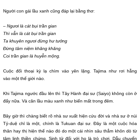
Người con gái lầu xanh cũng
đáp lại
bằng thơ:
– Ngươi là cát
bụi trần
gian
Thì vẫn là cát
bụi trần
gian
Ta khuyên ngươi đừng hư tưởng
Đừng
tâm niệm
khăng khăng
Coi trần gian là huyễn mộng.
Cuộc đối thoại kỳ lạ chìm vào yên lặng. Tajima như rơi hẫng
vào
một thế
giới nào.
Khi Tajima ngước đầu lên thì
Tây Hành
đại sư
(Saiyo) không còn ở
đấy nữa. Và căn lầu màu xanh như biến mất trong đêm.
Bây giờ thì chàng biết rõ
nhà sư
xuất hiện
cứu đời và
nhà sư
ở núi
Tỷ-duệ chỉ là một, chính là Tukuan
đại sư
. Đây là một cuộc
hóa
thân
hay
thị hiện
thế nào đó do một cái nhìn sâu thẳm khôn dò
từ
tâm
linh
thiền chứng
.
Sinh tử
đối với họ là trò chơi. Dẫu chuyển