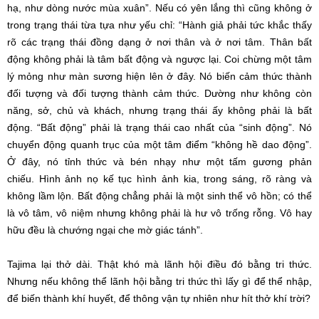
hạ
, như dòng nước mùa xuân”. Nếu có yên lắng thì cũng không ở
trong
trạng thái
từa tựa như
yếu chỉ
: “Hành giả phải tức khắc thấy
rõ các
trạng thái
đồng dạng ở nơi thân và ở nơi tâm. Thân
bất
động
không phải là tâm
bất động
và ngược lại.
Coi chừng
một
tâm
lý
mỏng như
màn sương
hiện lên
ở đây. Nó biến cảm thức thành
đối tượng và đối tượng thành cảm thức. Dường
như không
còn
năng, sở, chủ và khách, nhưng
trạng thái
ấy không phải là
bất
động
. “Bất động” phải là
trạng thái
cao nhất của “sinh động”. Nó
chuyển động quanh trục của một tâm điểm “không hề dao động”.
Ở đây, nó
tỉnh thức
và bén nhạy như một tấm gương
phản
chiếu
.
Hình ảnh
nọ
kế tục
hình ảnh
kia,
trong sáng
,
rõ ràng
và
không lầm lộn.
Bất động
chẳng phải là
một sinh
thể
vô hồn
; có thể
là
vô tâm
,
vô niệm
nhưng không phải là
hư vô
trống rỗng. Vô hay
hữu đều là
chướng ngại
che mờ giác tánh”.
Tajima lại
thở dài
. Thật khó mà
lãnh hội
điều đó bằng
tri thức
.
Nhưng
nếu không
thể
lãnh hội
bằng
tri thức
thì lấy gì để
thể nhập
,
để
biến thành
khí huyết, để thông vận
tự nhiên
như hít thở khí trời?