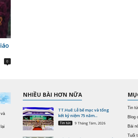
iáo
0
NHIỀU BÀI HƠN NỮA
MỤ
Tin t
TT.Huế: Lễ bế mạc và tổng
 và
kết kỷ niệm 75 năm...
Blog 
Tin tức
9 Tháng Tám, 2026
Bài nổ
lại
Tuổi t