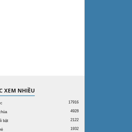
C XEM NHIỀU
17916
ức
4928
chùa
2122
i bật
1932
rẻ