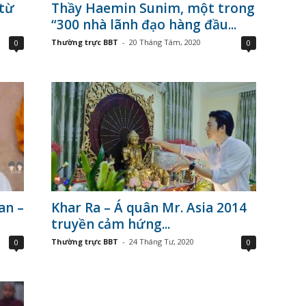
 từ
Thầy Haemin Sunim, một trong
“300 nhà lãnh đạo hàng đầu...
Thường trực BBT
-
20 Tháng Tám, 2020
0
0
an –
Khar Ra – Á quân Mr. Asia 2014
truyền cảm hứng...
Thường trực BBT
-
24 Tháng Tư, 2020
0
0