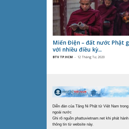
Miến Điện – đất nước Phật g
với nhiều điều kỳ...
BTV TP.HCM
-
12 Tháng Tư, 2020
Diễn đàn của Tăng Ni Phật tử Việt Nam trong
ngoài nước
Ghi rõ nguồn phattuvietnam.net khi phát hành 
thông tin từ website này.