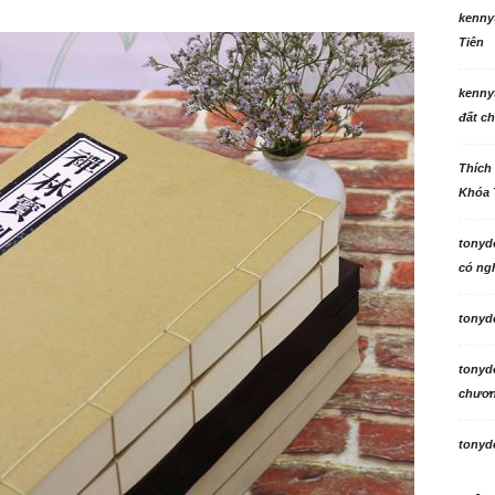
kenny
Tiên
kenny
đất ch
Thích
Khóa 
tonyd
có ngh
tonyd
tonyd
chương
tonyd