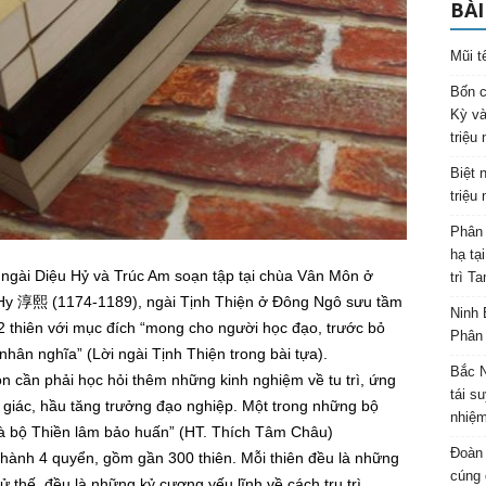
BÀI
Mũi t
Bốn c
Kỳ và
triệu
Biệt 
triệu
Phân 
hạ tạ
gài Diệu Hỷ và Trúc Am soạn tập tại chùa Vân Môn ở
trì T
 Hy 淳熙 (1174-1189), ngài Tịnh Thiện ở Đông Ngô sưu tầm
Ninh 
 thiên với mục đích “mong cho người học đạo, trước bỏ
Phân 
hân nghĩa” (Lời ngài Tịnh Thiện trong bài tựa).
Bắc N
òn cần phải học hỏi thêm những kinh nghiệm về tu trì, ứng
tái s
n giác, hầu tăng trưởng đạo nghiệp. Một trong những bộ
nhiệm
y là bộ Thiền lâm bảo huấn” (HT. Thích Tâm Châu)
Đoàn 
hành 4 quyển, gồm gần 300 thiên. Mỗi thiên đều là những
cúng 
ử thế, đều là những kỷ cương yếu lĩnh về cách trụ trì,