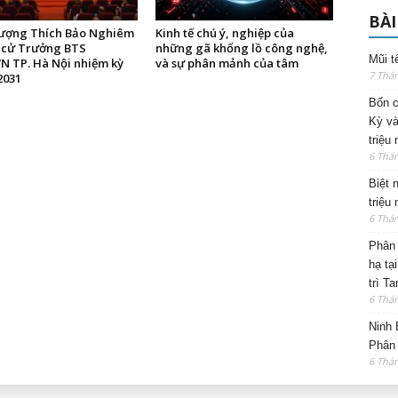
BÀI
ượng Thích Bảo Nghiêm
Kinh tế chú ý, nghiệp của
c cử Trưởng BTS
những gã khổng lồ công nghệ,
Mũi t
 TP. Hà Nội nhiệm kỳ
và sự phân mảnh của tâm
7 Thá
2031
Bốn c
Kỳ và
triệu
6 Thá
Biệt 
triệu
6 Thá
Phân 
hạ tạ
trì T
6 Thá
Ninh 
Phân 
6 Thá