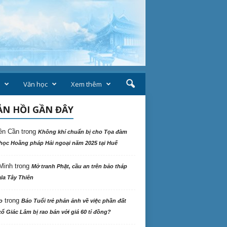
Văn học
Xem thêm
N HỒI GẦN ĐÂY
ên Cần
trong
Không khí chuẩn bị cho Tọa đàm
học Hoằng pháp Hải ngoại năm 2025 tại Huế
Minh
trong
Mở tranh Phật, cầu an trên bảo tháp
la Tây Thiên
trong
o
Báo Tuổi trẻ phản ảnh về việc phần đất
ổ Giác Lâm bị rao bán với giá 60 tỉ đồng?