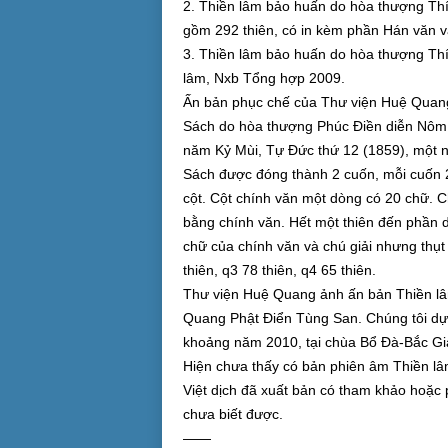
2. Thiền lâm bảo huấn do hòa thượng Th
gồm 292 thiên, có in kèm phần Hán văn v
3. Thiền lâm bảo huấn do hòa thượng Th
lâm, Nxb Tổng hợp 2009.
Ấn bản phục chế của Thư viện Huệ Qua
Sách do hòa thượng Phúc Điền diễn Nôm, 
năm Kỷ Mùi, Tự Đức thứ 12 (1859), một n
Sách được đóng thành 2 cuốn, mỗi cuốn 2
cột. Cột chính văn một dòng có 20 chữ. C
bằng chính văn. Hết một thiên đến phần 
chữ của chính văn và chú giải nhưng thụt
thiên, q3 78 thiên, q4 65 thiên.
Thư viện Huệ Quang ảnh ấn bản Thiền lâm
Quang Phật Điển Tùng San. Chúng tôi dự
khoảng năm 2010, tại chùa Bổ Đà-Bắc Gia
Hiện chưa thấy có bản phiên âm Thiền lâ
Việt dịch đã xuất bản có tham khảo hoặc
chưa biết được.
——