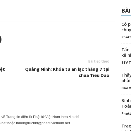
BÀI
Cô p
chuy
Phatt
Tấn 
kế n
Bài tiếp theo
BTV 
iệt
Quảng Ninh: Khóa tu an lạc tháng 7 tại
Thầy
chùa Tiêu Dao
phải
Đào V
Bình
Toà
Phatt
ửi về Trang tin điện tử Phật tử Việt Nam theo địa chỉ
.net
hoặc
thuongtrucbbt@phattuvietnam.net
Trao