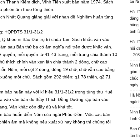
tại N
ích Thanh Kiểm dịch, Vĩnh Tiến xuất bản năm 1974. Sách
à phiên âm theo từng thiên.
Hà Tĩ
ích Nhật Quang giảng giải với nhan đề Nghiêm huấn tùng
dâng 
hùng 
tỉnh 
ng: HQPĐTS 31/1-31/2
tỳ khèo ni Bảo Đài trụ trì chùa Tam Sách khắc ván vào
Hà Tĩ
ăm sau Bản thứ ba có âm nghĩa nói trên được khắc ván.
hội đ
 quyển, mỗi quyển từ 41-43 trang, mỗi trang chia thành 10
– 203
hú thích chính văn xen lẫn chia thành 2 dòng, chữ cao
Ninh 
diễn Nôm, mỗi cột 2 dòng, dòng 19 chữ, chữ vẫn cao bằng
giáo 
 xuống một chữ. Sách gồm 292 thiên: q1 78 thiên, q2 71
chúc 
ngày 
 bảo huấn này với kí hiệu 31/1-31/2 trong tùng thư Huệ
Hà Nộ
a vào văn bản do thầy Thích Đồng Dưỡng rập bản vào
ngành
ng. Ván khắc còn đầy đủ và khá tốt.
Ninh 
m bảo huấn diễn Nôm của ngài Phúc Điền. Việc các bản
Linh 
 phiên âm mà không nêu xuất xứ hay không thì chúng tôi
Ban C
lần t