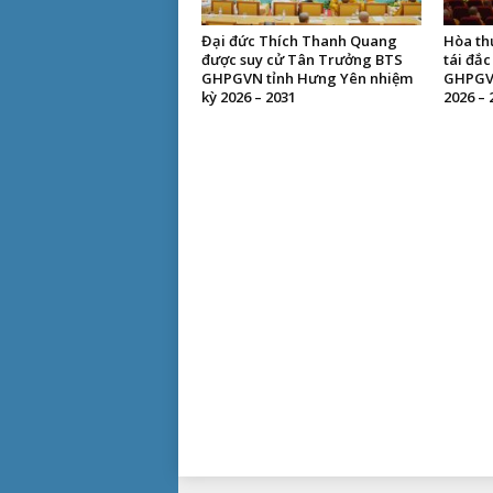
Đại đức Thích Thanh Quang
Hòa th
được suy cử Tân Trưởng BTS
tái đắ
GHPGVN tỉnh Hưng Yên nhiệm
GHPGVN
kỳ 2026 – 2031
2026 – 