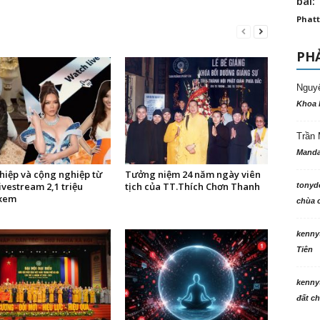
bài: 
Phatt
PHẢ
Nguy
Khoa 
Trần 
Manda
hiệp và cộng nghiệp từ
Tưởng niệm 24 năm ngày viên
ivestream 2,1 triệu
tịch của TT.Thích Chơn Thanh
tonyd
xem
chùa c
kenny
Tiên
kenny
đất ch