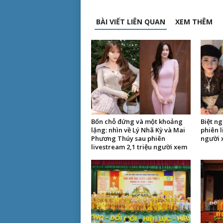
BÀI VIẾT LIÊN QUAN
XEM THÊM
Bốn chỗ đứng và một khoảng
Biệt ng
lặng: nhìn về Lý Nhã Kỳ và Mai
phiên l
Phương Thúy sau phiên
người 
livestream 2,1 triệu người xem