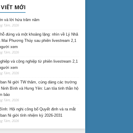
 VIẾT MỚI
ên và lời hứa trăm năm
ng Tám, 2026
hỗ đứng và một khoảng lặng: nhìn về Lý Nhã
 Mai Phương Thúy sau phiên livestream 2,1
 người xem
ng Tám, 2026
nghiệp và cộng nghiệp từ phiên livestream 2,1
 người xem
ng Tám, 2026
ban Ni giới TW thăm, cúng dàng các trường
i Ninh Bình và Hưng Yên: Lan tỏa tinh thần hộ
am bảo
ng Tám, 2026
Bình: Hội nghị công bố Quyết định và ra mắt
ban Ni giới tỉnh nhiệm kỳ 2026-2031
ng Tám, 2026