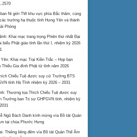
L.2570
ban Ni giới TW khu vực phía Bắc thăm, cúng
các trường hạ thuộc tỉnh Hưng Yên và thành
ải Phòng
inh: Khai mạc trang trọng Phiên thứ nhất Đại
ại biểu Phật giáo tỉnh lần thứ I, nhiệm kỳ 2026
1
Yên: Khai mạc Trại Kiền Trắc – Họp bạn
 Thiếu Gia đình Phật tử tỉnh năm 2026
hích Chiếu Tuệ được suy cử Trưởng BTS
N tỉnh Hà Tĩnh nhiệm kỳ 2026 – 2031
nh: Thượng tọa Thích Chiếu Tuệ được suy
n Trưởng ban Trị sự GHPGVN tỉnh, nhiệm kỳ
2031
ễ Ngũ Bách Danh kính mừng vía Bồ tát Quán
Âm tại chùa Phước Hưng
ai: Thiêng liêng đêm vía Bồ tát Quán Thế Âm