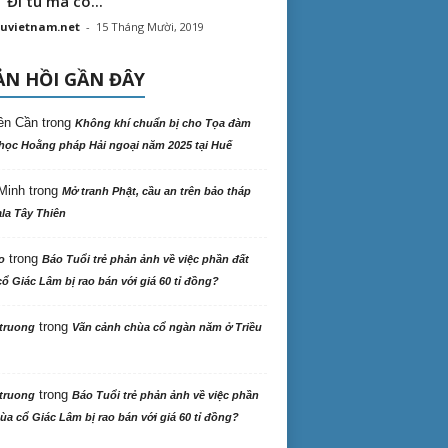
“ Đi tu mà có...
uvietnam.net
-
15 Tháng Mười, 2019
N HỒI GẦN ĐÂY
ên Cần
trong
Không khí chuẩn bị cho Tọa đàm
học Hoằng pháp Hải ngoại năm 2025 tại Huế
Minh
trong
Mở tranh Phật, cầu an trên bảo tháp
la Tây Thiên
trong
o
Báo Tuổi trẻ phản ảnh về việc phần đất
ổ Giác Lâm bị rao bán với giá 60 tỉ đồng?
trong
truong
Vãn cảnh chùa cổ ngàn năm ở Triều
trong
truong
Báo Tuổi trẻ phản ảnh về việc phần
ùa cổ Giác Lâm bị rao bán với giá 60 tỉ đồng?