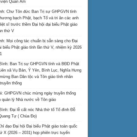
i viện Quan Âm
nh: Chư Tôn đức Ban Trị sự GHPGVN tỉnh
hương bạch Phật, bạch Tổ và tri ân các anh
liệt sĩ trước thềm Đại hội đại biểu Phật giáo
lần thứ V
nh: Mọi công tác chuẩn bị sẵn sàng cho Đại
ại biểu Phật giáo tỉnh lần thứ V, nhiệm kỳ 2026
1
Bình: Ban Trị sự GHPGVN tỉnh và BĐD Phật
Liên xã Vụ Bản, Ý Yên, Bình Lục, Nghĩa Hưng
mừng Ban Dân tộc và Tôn giáo tỉnh nhân
truyền thống
i: GHPGVN chúc mừng ngày truyền thống
 quản lý Nhà nước về Tôn giáo
Bình: Đại lễ cất nóc Nhà thờ tổ Tổ đình Đỗ
Quang Tự ( Chùa Đọ)
hỉ đạo Đại hội Đại biểu Phật giáo toàn quốc
hứ X (2026 – 2031) họp phiên trực tuyến