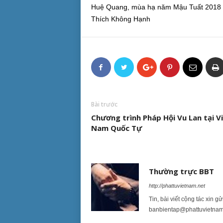
Huệ Quang, mùa hạ năm Mậu Tuất 2018
Thích Không Hạnh
Bài trước
Chương trình Pháp Hội Vu Lan tại V
Nam Quốc Tự
Thường trực BBT
http://phattuvietnam.net
Tin, bài viết cộng tác xin g
banbientap@phattuvietnam