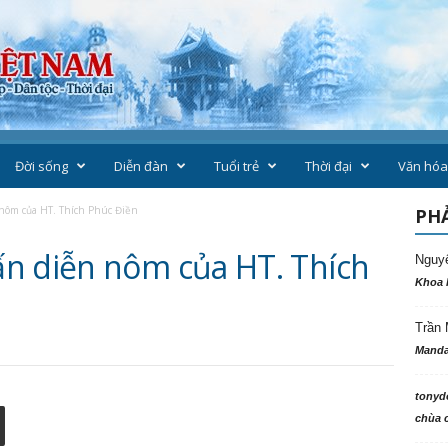
Đời sống
Diễn đàn
Tuổi trẻ
Thời đại
Văn hóa
nôm của HT. Thích Phúc Điền
PHẢ
n diễn nôm của HT. Thích
Nguy
Khoa 
Trần 
Manda
tonyd
chùa c