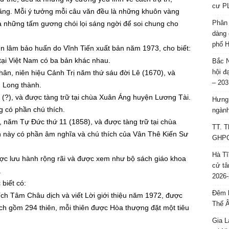
cư P
ng. Mỗi ý tưởng mỗi câu văn đều là những khuôn vàng
Phân 
à những tấm gương chói lọi sáng ngời để soi chung cho
dàng 
phố H
 lâm bảo huấn do Vĩnh Tiến xuất bản năm 1973, cho biết:
tại Việt Nam có ba bản khác nhau.
Bắc N
hội đ
ân, niên hiệu Cảnh Trị năm thứ sáu đời Lê (1670), và
– 203
 Long thành.
(?), và được tàng trữ tại chùa Xuân Áng huyện Lương Tài.
Hưng 
g có phần chú thích.
ngành
năm Tự Đức thứ 11 (1858), và được tàng trữ tại chùa
TT. T
n này có phần âm nghĩa và chú thích của Vân Thê Kiến Sư
GHPGV
Hà Tĩ
ợc lưu hành rộng rãi và được xem như bộ sách giáo khoa
cử tâ
.
2026-
 biết có:
Đêm l
ch Tâm Châu dịch và viết Lời giới thiệu năm 1972, được
Thế 
h gồm 294 thiên, mỗi thiên được Hòa thượng đặt một tiêu
Gia L