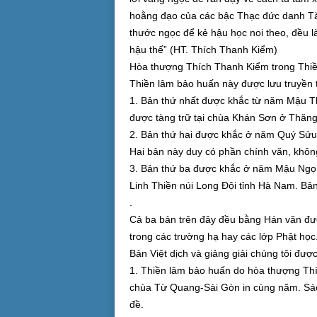
hoằng đạo của các bậc Thạc đức danh Tă
thước ngọc để kẻ hậu học noi theo, đều l
hậu thế” (HT. Thích Thanh Kiểm)
Hòa thượng Thích Thanh Kiểm trong Thiền
Thiền lâm bảo huấn này được lưu truyền 
1. Bản thứ nhất được khắc từ năm Mậu Th
được tàng trữ tại chùa Khán Sơn ở Thăng
2. Bản thứ hai được khắc ở năm Quý Sửu 
Hai bản này duy có phần chính văn, khôn
3. Bản thứ ba được khắc ở năm Mậu Ngọ, 
Linh Thiền núi Long Đội tỉnh Hà Nam. Bả
.
Cả ba bản trên đây đều bằng Hán văn đư
trong các trường hạ hay các lớp Phật học
Bản Việt dịch và giảng giải chúng tôi được
1. Thiền lâm bảo huấn do hòa thượng Thí
chùa Từ Quang-Sài Gòn in cùng năm. Sác
đề.