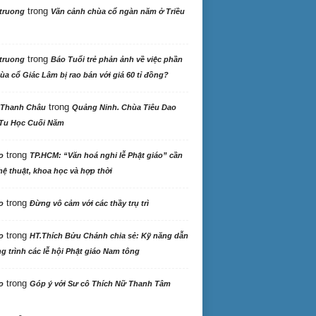
trong
truong
Vãn cảnh chùa cổ ngàn năm ở Triều
trong
truong
Báo Tuổi trẻ phản ảnh về việc phần
ùa cổ Giác Lâm bị rao bán với giá 60 tỉ đồng?
trong
 Thanh Châu
Quảng Ninh. Chùa Tiêu Dao
Tu Học Cuối Năm
trong
o
TP.HCM: “Văn hoá nghi lễ Phật giáo” cần
ệ thuật, khoa học và hợp thời
trong
o
Đừng vô cảm với các thầy trụ trì
trong
o
HT.Thích Bửu Chánh chia sẻ: Kỹ năng dẫn
 trình các lễ hội Phật giáo Nam tông
trong
o
Góp ý với Sư cô Thích Nữ Thanh Tâm