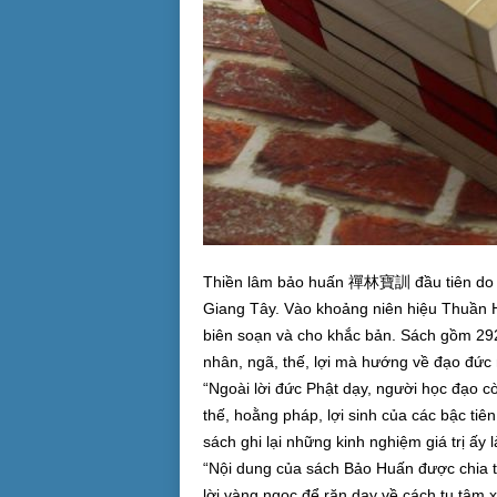
Thiền lâm bảo huấn 禪林寶訓 đầu tiên do n
Giang Tây. Vào khoảng niên hiệu Thuần
biên soạn và cho khắc bản. Sách gồm 292
nhân, ngã, thế, lợi mà hướng về đạo đức n
“Ngoài lời đức Phật dạy, người học đạo c
thế, hoằng pháp, lợi sinh của các bậc tiê
sách ghi lại những kinh nghiệm giá trị ấ
“Nội dung của sách Bảo Huấn được chia t
lời vàng ngọc để răn dạy về cách tu tâm x