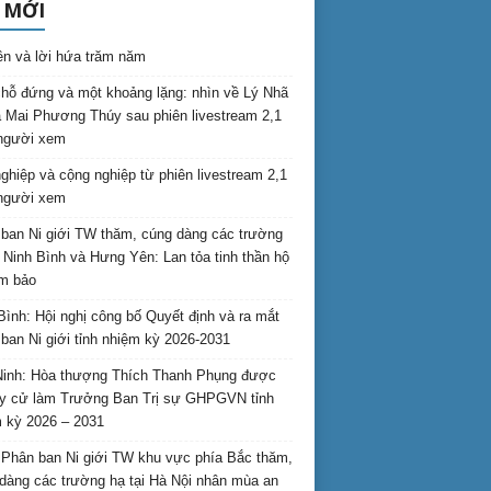
 MỚI
ên và lời hứa trăm năm
hỗ đứng và một khoảng lặng: nhìn về Lý Nhã
 Mai Phương Thúy sau phiên livestream 2,1
 người xem
nghiệp và cộng nghiệp từ phiên livestream 2,1
 người xem
ban Ni giới TW thăm, cúng dàng các trường
i Ninh Bình và Hưng Yên: Lan tỏa tinh thần hộ
am bảo
Bình: Hội nghị công bố Quyết định và ra mắt
ban Ni giới tỉnh nhiệm kỳ 2026-2031
inh: Hòa thượng Thích Thanh Phụng được
uy cử làm Trưởng Ban Trị sự GHPGVN tỉnh
 kỳ 2026 – 2031
Phân ban Ni giới TW khu vực phía Bắc thăm,
dàng các trường hạ tại Hà Nội nhân mùa an