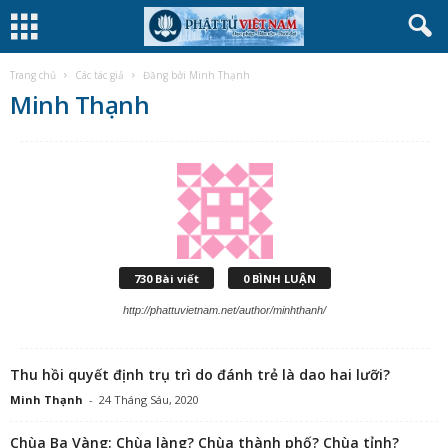
Trang chủ
Các tác giả
Đăng bởi Minh Thạnh
Minh Thạnh
730 Bài viết
0 BÌNH LUẬN
http://phattuvietnam.net/author/minhthanh/
Thu hồi quyết định trụ trì do đánh trẻ là dao hai lưỡi?
Minh Thạnh
-
24 Tháng Sáu, 2020
Chùa Ba Vàng: Chùa làng? Chùa thành phố? Chùa tỉnh?