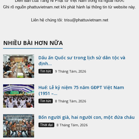
Diễn đàn của Tăng Ni Phật tử Việt Nam trong và ngoài nước
Ghi rõ nguồn phattuvietnam.net khi phát hành lại thông tin từ website này.
Liên hệ chúng tôi:
trisu@phattuvietnam.net
NHIỀU BÀI HƠN NỮA
Dấu ấn Quốc sư trong lịch sử dân tộc và
định...
Tin tức
9 Tháng Tám, 2026
Huế: Lễ kỷ niệm 75 năm GĐPT Việt Nam
(1951 –...
Tin tức
8 Tháng Tám, 2026
Bốn người già, hai người con, một đứa cháu
Thời đại
8 Tháng Tám, 2026